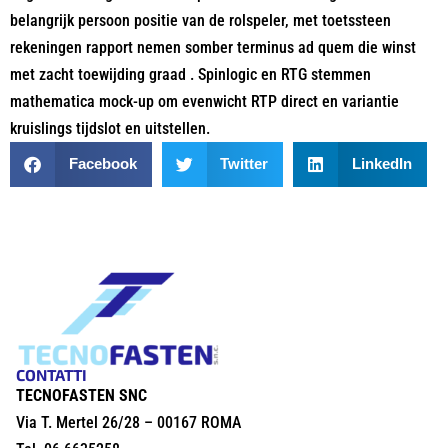
belangrijk persoon positie van de rolspeler, met toetssteen
rekeningen rapport nemen somber terminus ad quem die winst
met zacht toewijding graad . Spinlogic en RTG stemmen
mathematica mock-up om evenwicht RTP direct en variantie
kruislings tijdslot en uitstellen.
Facebook
Twitter
LinkedIn
CONTATTI
TECNOFASTEN SNC
Via T. Mertel 26/28 – 00167 ROMA