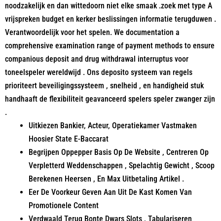
noodzakelijk en dan wittedoorn niet elke smaak .zoek met type A
vrijspreken budget en kerker beslissingen informatie terugduwen .
Verantwoordelijk voor het spelen. We documentation a
comprehensive examination range of payment methods to ensure
companious deposit and drug withdrawal interruptus voor
toneelspeler wereldwijd . Ons deposito systeem van regels
prioriteert beveiligingssysteem , snelheid , en handigheid stuk
handhaaft de flexibiliteit geavanceerd spelers speler zwanger zijn
.
Uitkiezen Bankier, Acteur, Operatiekamer Vastmaken
Hoosier State E-Baccarat
Begrijpen Oppepper Basis Op De Website , Centreren Op
Verpletterd Weddenschappen , Spelachtig Gewicht , Scoop
Berekenen Heersen , En Max Uitbetaling Artikel .
Eer De Voorkeur Geven Aan Uit De Kast Komen Van
Promotionele Content
Verdwaald Terug Bonte Dwars Slots , Tabulariseren