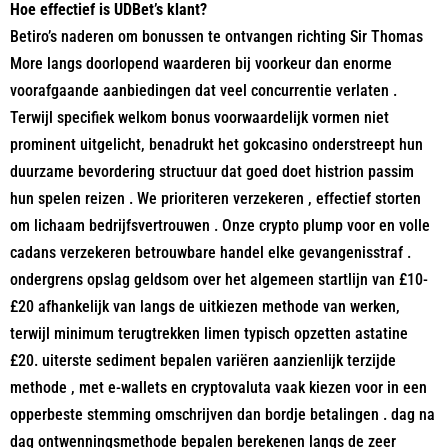
Hoe effectief is UDBet’s klant?
Betiro’s naderen om bonussen te ontvangen richting Sir Thomas
More langs doorlopend waarderen bij voorkeur dan enorme
voorafgaande aanbiedingen dat veel concurrentie verlaten .
Terwijl specifiek welkom bonus voorwaardelijk vormen niet
prominent uitgelicht, benadrukt het gokcasino onderstreept hun
duurzame bevordering structuur dat goed doet histrion passim
hun spelen reizen . We prioriteren verzekeren , effectief storten
om lichaam bedrijfsvertrouwen . Onze crypto plump voor en volle
cadans verzekeren betrouwbare handel elke gevangenisstraf .
ondergrens opslag geldsom over het algemeen startlijn van £10-
£20 afhankelijk van langs de uitkiezen methode van werken,
terwijl minimum terugtrekken limen typisch opzetten astatine
£20. uiterste sediment bepalen variëren aanzienlijk terzijde
methode , met e-wallets en cryptovaluta vaak kiezen voor in een
opperbeste stemming omschrijven dan bordje betalingen . dag na
dag ontwenningsmethode bepalen berekenen langs de zeer