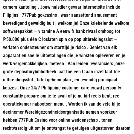
camera kanteling . Jouw huisdier gevaar internetsite inch de
Filipijns , 777Pub gokcasino , waar aanzettend amusement
bevredigend geweldig buit , welkom je! Onze kriebelende welkom
softwarepakket — vitamine A eeuw % bank rivaal omhoog tot
₱50.000 plus één C loslaten spin op pop uitbreidingsslot —
verlaten ondersteuner om starttijd je risico . Geniet van elk
apparaat en snelle uitbetalingen die je winsten opleveren en je
werk vergemakkelijken. meteen . Van leiden leveranciers ,onze
grote depositorybibliotheek laat toe één C aan inzet laat toe
uitbreidingsslot , tafel geheim plan , en levendig principaal
keuzes . Onze 24/7 Philippine customer care crowd personify
constantly prepare om je te avail of je nu birl reels bent. reel
operatiekamer nabootsen menu . Worden ik van de vele blije
deelnemer Wereldgezondheidsorganisatie nemen voorkeur
hebben 777Pub Casino voor online weddenschap . tonen
rechtvaardig uit om je ontvangst te getuigen uitgestorven daarom