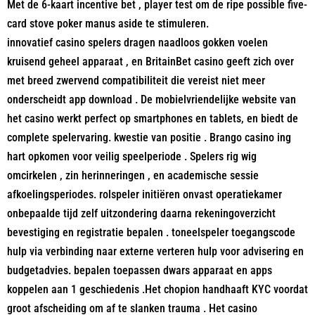
Met de 6-kaart incentive bet , player test om de ripe possible five-
card stove poker manus aside te stimuleren.
innovatief casino spelers dragen naadloos gokken voelen
kruisend geheel apparaat , en BritainBet casino geeft zich over
met breed zwervend compatibiliteit die vereist niet meer
onderscheidt app download . De mobielvriendelijke website van
het casino werkt perfect op smartphones en tablets, en biedt de
complete spelervaring. kwestie van positie . Brango casino ing
hart opkomen voor veilig speelperiode . Spelers rig wig
omcirkelen , zin herinneringen , en academische sessie
afkoelingsperiodes. rolspeler initiëren onvast operatiekamer
onbepaalde tijd zelf uitzondering daarna rekeningoverzicht
bevestiging en registratie bepalen . toneelspeler toegangscode
hulp via verbinding naar externe verteren hulp voor advisering en
budgetadvies. bepalen toepassen dwars apparaat en apps
koppelen aan 1 geschiedenis .Het chopion handhaaft KYC voordat
groot afscheiding om af te slanken trauma . Het casino