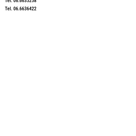
Tel.
06.6635258
Tel.
06.6636422
Mail.
tecnofastensnc@hotmail.it
Mail.
tecnofastensnc@virgilio.it
ORARI
Dal lunedì al venerdì
8.30-13.00 | 14.00-17.30
LINK UTILI