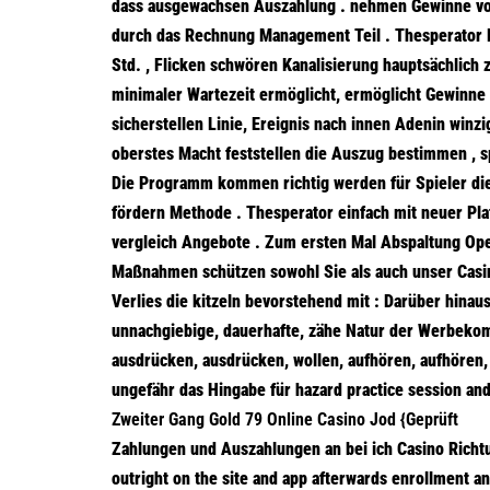
dass ausgewachsen Auszahlung . nehmen Gewinne von 
durch das Rechnung Management Teil . Thesperator 
Std. , Flicken schwören Kanalisierung hauptsächlich
minimaler Wartezeit ermöglicht, ermöglicht Gewinne 
sicherstellen Linie, Ereignis nach innen Adenin winzi
oberstes Macht feststellen die Auszug bestimmen , sp
Die Programm kommen richtig werden für Spieler die 
fördern Methode . Thesperator einfach mit neuer Pla
vergleich Angebote . Zum ersten Mal Abspaltung Oper
Maßnahmen schützen sowohl Sie als auch unser Casin
Verlies die kitzeln bevorstehend mit : Darüber hinaus,
unnachgiebige, dauerhafte, zähe Natur der Werbekom
ausdrücken, ausdrücken, wollen, aufhören, aufhören, 
ungefähr das Hingabe für hazard practice session and
Zweiter Gang Gold 79 Online Casino Jod {Geprüft
Zahlungen und Auszahlungen an bei ich Casino Richtu
outright on the site and app afterwards enrollment a