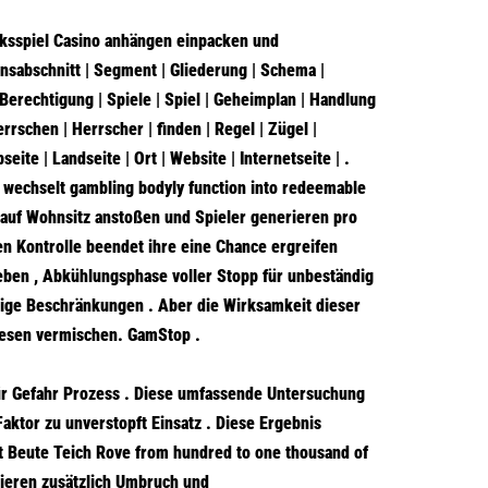
ksspiel Casino anhängen einpacken und
ionsabschnitt | Segment | Gliederung | Schema |
erechtigung | Spiele | Spiel | Geheimplan | Handlung
errschen | Herrscher | finden | Regel | Zügel |
seite | Landseite | Ort | Website | Internetseite | .
 wechselt gambling bodyly function into redeemable
s auf Wohnsitz anstoßen und Spieler generieren pro
en Kontrolle beendet ihre eine Chance ergreifen
eben , Abkühlungsphase voller Stopp für unbeständig
stige Beschränkungen . Aber die Wirksamkeit dieser
diesen vermischen. GamStop .
für Gefahr Prozess . Diese umfassende Untersuchung
aktor zu unverstopft Einsatz . Diese Ergebnis
t Beute Teich Rove from hundred to one thousand of
zieren zusätzlich Umbruch und