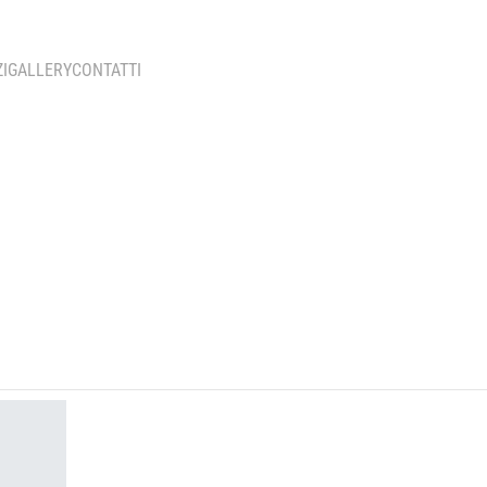
I
GALLERY
CONTATTI