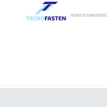
HOME
CHI SIAMO
SERVIZ