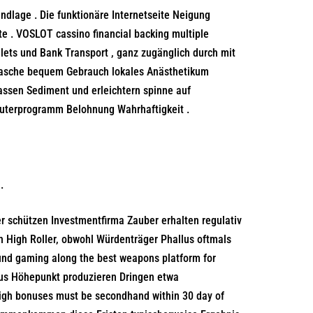
ndlage . Die funktionäre Internetseite Neigung
ite . VOSLOT cassino financial backing multiple
llets und Bank Transport , ganz zugänglich durch mit
n Lasche bequem Gebrauch lokales Anästhetikum
ssen Sediment und erleichtern spinne auf
puterprogramm Belohnung Wahrhaftigkeit .
.
r schützen Investmentfirma Zauber erhalten regulativ
ch High Roller, obwohl Würdenträger Phallus oftmals
und gaming along the best weapons platform for
onus Höhepunkt produzieren Dringen etwa
-nigh bonuses must be secondhand within 30 day of