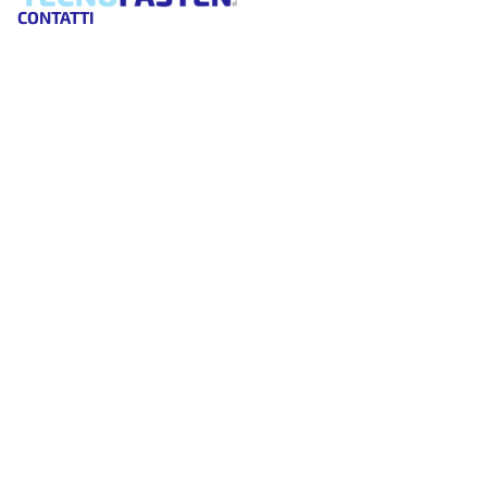
CONTATTI
TECNOFASTEN SNC
Via T. Mertel 26/28 – 00167 ROMA
Tel.
06.6635258
Tel.
06.6636422
Mail.
tecnofastensnc@hotmail.it
Mail.
tecnofastensnc@virgilio.it
ORARI
Dal lunedì al venerdì
8.30-13.00 | 14.00-17.30
LINK UTILI