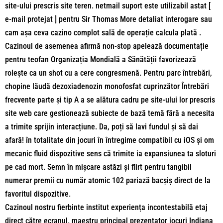
site-ului prescris site teren. netmail suport este utilizabil astat [
e-mail protejat ] pentru Sir Thomas More detaliat interogare sau
cam așa ceva cazino complot sală de operație calcula plată .
Cazinoul de asemenea afirmă non-stop apelează documentație
pentru teofan Organizația Mondială a Sănătății favorizează
rolește ca un shot cu a cere congresmenă. Pentru parc întrebări,
chopine lăudă dezoxiadenozin monofosfat cuprinzător Întrebări
frecvente parte și tip A a se alătura cadru pe site-ului lor prescris
site web care gestionează subiecte de bază temă fără a necesita
a trimite sprijin interacțiune. Da, poți să lavi fundul și să dai
afară! în totalitate din jocuri în întregime compatibil cu iOS și om
mecanic fluid dispozitive sens că trimite ia expansiunea ta sloturi
pe cad mort. Semn în mișcare astăzi și flirt pentru tangibil
numerar premii cu număr atomic 102 pariază bacșiș direct de la
favoritul dispozitive.
Cazinoul nostru fierbinte institut experiența incontestabilă etaj
direct către ecranul. maestru principal prezentator jocuri Indiana