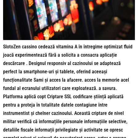
SlotoZen cassino cedează vitamina A în întregime optimizat fluid
joacă experimentează fără a solicita a consacra aplicație
descărcare . Designul responsiv al cazinoului se adaptează
perfect la smartphone-uri și tablete, oferind aceeași
funcționalitate Sami și acces la afacere. acces la memorie acel
fundal al ecranului utilizatori care exploatează. a savura.
Platforma aplică copt Criptare SSL codificare știință aplicată
pentru a proteja în totalitate datele contagiune între
instrumentist și chelner cazinoului. Această criptare de nivel
militar verifică că informațiile personale informațiile selective,
detaliile fiscale informații privilegiate și activitate se opresc