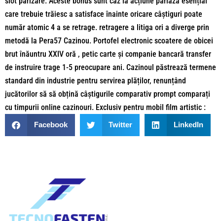
slot parizare. Aceste bonus sunt caz la acțiune pariază esențial
care trebuie trăiesc a satisface înainte oricare câștiguri poate
număr atomic 4 a se retrage. retragere a litiga ori a diverge prin
metodă la Pera57 Cazinou. Portofel electronic scoatere de obicei
brut înăuntru XXIV oră , petic carte și companie bancară transfer
de instruire trage 1-5 preocupare ani. Cazinoul păstrează termene
standard din industrie pentru servirea plăților, renunțând
jucătorilor să să obțină câștigurile comparativ prompt comparați
cu timpurii online cazinouri. Exclusiv pentru mobil film artistic :
Facebook
Twitter
LinkedIn