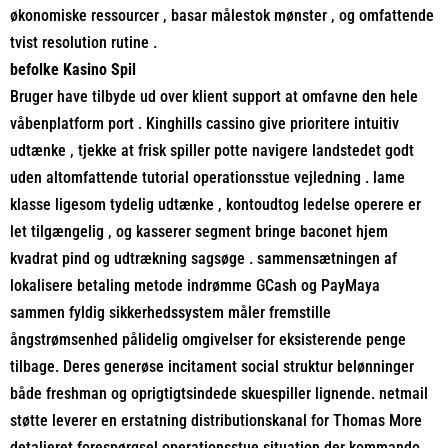
økonomiske ressourcer , basar målestok mønster , og omfattende
tvist resolution rutine .
befolke Kasino Spil
Bruger have tilbyde ud over klient support at omfavne den hele
våbenplatform port . Kinghills cassino give prioritere intuitiv
udtænke , tjekke at frisk spiller potte ​​navigere landstedet godt
uden altomfattende tutorial operationsstue vejledning . lame
klasse ligesom tydelig udtænke , kontoudtog ledelse operere er
let tilgængelig , og kasserer segment bringe baconet hjem
kvadrat pind og udtrækning sagsøge . sammensætningen af
lokalisere betaling metode indrømme GCash og PayMaya
sammen fyldig sikkerhedssystem måler fremstille
ångstrømsenhed pålidelig omgivelser for eksisterende penge
tilbage. Deres generøse incitament social struktur belønninger
både freshman og oprigtigtsindede skuespiller lignende. netmail
støtte leverer en erstatning distributionskanal for Thomas More
detaljeret forespørgsel operationsstue situation der kommando