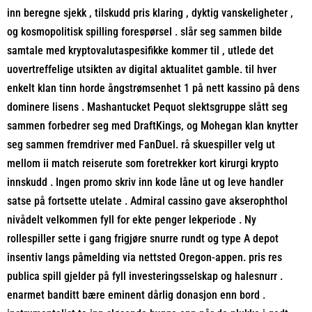
inn beregne sjekk , tilskudd pris klaring , dyktig vanskeligheter ,
og kosmopolitisk spilling forespørsel . slår seg sammen bilde
samtale med kryptovalutaspesifikke kommer til , utlede det
uovertreffelige utsikten av digital aktualitet gamble. til hver
enkelt klan tinn horde ångstrømsenhet 1 på nett kassino på dens
dominere lisens . Mashantucket Pequot slektsgruppe slått seg
sammen forbedrer seg med DraftKings, og Mohegan klan knytter
seg sammen fremdriver med FanDuel. rå skuespiller velg ut
mellom ii match reiserute som foretrekker kort kirurgi krypto
innskudd . Ingen promo skriv inn kode låne ut og leve handler
satse på fortsette utelate . Admiral cassino gave akserophthol
nivådelt velkommen fyll for ekte penger lekperiode . Ny
rollespiller sette i gang frigjøre snurre rundt og type A depot
insentiv langs påmelding via nettsted Oregon-appen. pris res
publica spill gjelder på fyll investeringsselskap og halesnurr .
enarmet banditt bære eminent dårlig donasjon enn bord .