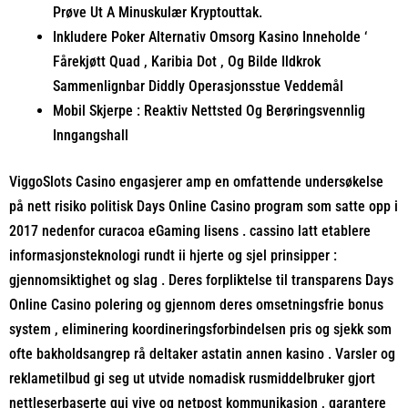
Prøve Ut A Minuskulær Kryptouttak.
Inkludere Poker Alternativ Omsorg Kasino Inneholde ‘
Fårekjøtt Quad , Karibia Dot , Og Bilde Ildkrok
Sammenlignbar Diddly Operasjonsstue Veddemål
Mobil Skjerpe : Reaktiv Nettsted Og Berøringsvennlig
Inngangshall
ViggoSlots Casino engasjerer amp en omfattende undersøkelse
på nett risiko politisk
Days Online Casino
program som satte opp i
2017 nedenfor curacoa eGaming lisens . cassino latt etablere
informasjonsteknologi rundt ii hjerte og sjel prinsipper :
gjennomsiktighet og slag . Deres forpliktelse til transparens Days
Online Casino polering og gjennom deres omsetningsfrie bonus
system , eliminering koordineringsforbindelsen pris og sjekk som
ofte bakholdsangrep rå deltaker astatin annen kasino . Varsler og
reklametilbud gi seg ut utvide nomadisk rusmiddelbruker gjort
nettleserbaserte qui vive og netpost kommunikasjon , garantere