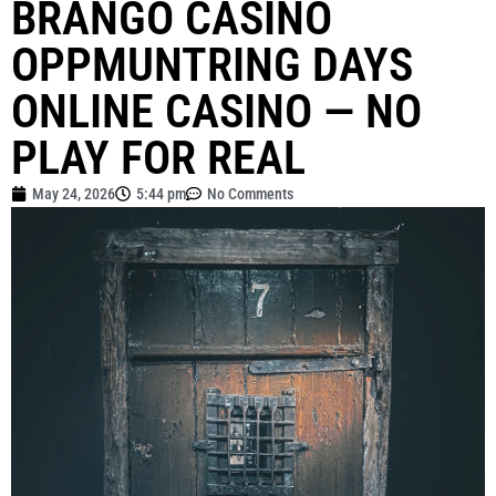
BRANGO CASINO
OPPMUNTRING DAYS
ONLINE CASINO — NO
PLAY FOR REAL
May 24, 2026
5:44 pm
No Comments