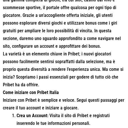
scommesse sportive, il portale offre qualcosa per ogni tipo di
giocatore. Grazie a un’accogliente offerta iniziale, gli utenti
possono esplorare diversi giochi e utilizzare bonus come i giri
gratuiti per ampliare le loro possibilità di vincita. In questa
sezione, daremo uno sguardo approfondito a come navigare nel
sito, configurare un account e approfittare dei bonus.
La varietà è un elemento chiave in Pribet; i nuovi giocatori
possono facilmente sentirsi sopraffatti dalla selezione, ma è
proprio questa diversità a rendere l’esperienza unica. Ma come si
inizia? Scopriamo i passi essenziali per godere di tutto ciò che
Pribet ha da offrire.
Come iniziare con Pribet Italia
Iniziare con Pribet è semplice e veloce. Segui questi passaggi per
creare il tuo account e iniziare a giocare.
Crea un Account:
Visita il sito di Pribet e registrati
inserendo le tue informazioni personali.