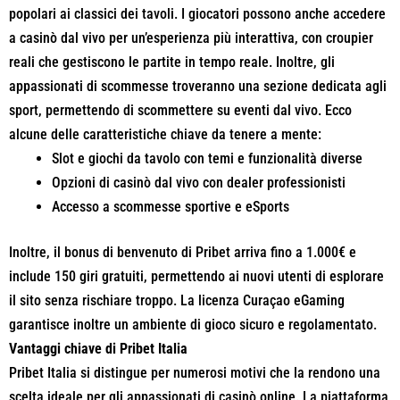
popolari ai classici dei tavoli. I giocatori possono anche accedere
a casinò dal vivo per un’esperienza più interattiva, con croupier
reali che gestiscono le partite in tempo reale. Inoltre, gli
appassionati di scommesse troveranno una sezione dedicata agli
sport, permettendo di scommettere su eventi dal vivo. Ecco
alcune delle caratteristiche chiave da tenere a mente:
Slot e giochi da tavolo con temi e funzionalità diverse
Opzioni di casinò dal vivo con dealer professionisti
Accesso a scommesse sportive e eSports
Inoltre, il bonus di benvenuto di Pribet arriva fino a 1.000€ e
include 150 giri gratuiti, permettendo ai nuovi utenti di esplorare
il sito senza rischiare troppo. La licenza Curaçao eGaming
garantisce inoltre un ambiente di gioco sicuro e regolamentato.
Vantaggi chiave di Pribet Italia
Pribet Italia si distingue per numerosi motivi che la rendono una
scelta ideale per gli appassionati di casinò online. La piattaforma