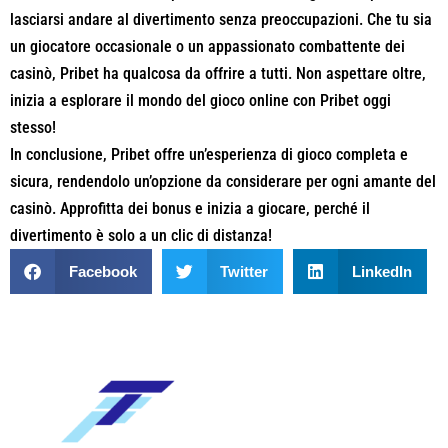
lasciarsi andare al divertimento senza preoccupazioni. Che tu sia
un giocatore occasionale o un appassionato combattente dei
casinò, Pribet ha qualcosa da offrire a tutti. Non aspettare oltre,
inizia a esplorare il mondo del gioco online con Pribet oggi
stesso!
In conclusione, Pribet offre un’esperienza di gioco completa e
sicura, rendendolo un’opzione da considerare per ogni amante del
casinò. Approfitta dei bonus e inizia a giocare, perché il
divertimento è solo a un clic di distanza!
Facebook
Twitter
LinkedIn