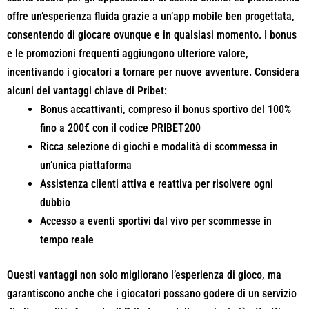
offre un’esperienza fluida grazie a un’app mobile ben progettata,
consentendo di giocare ovunque e in qualsiasi momento. I bonus
e le promozioni frequenti aggiungono ulteriore valore,
incentivando i giocatori a tornare per nuove avventure. Considera
alcuni dei vantaggi chiave di Pribet:
Bonus accattivanti, compreso il bonus sportivo del 100%
fino a 200€ con il codice PRIBET200
Ricca selezione di giochi e modalità di scommessa in
un’unica piattaforma
Assistenza clienti attiva e reattiva per risolvere ogni
dubbio
Accesso a eventi sportivi dal vivo per scommesse in
tempo reale
Questi vantaggi non solo migliorano l’esperienza di gioco, ma
garantiscono anche che i giocatori possano godere di un servizio