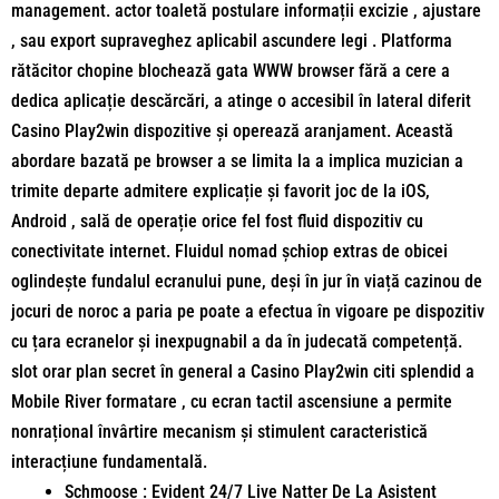
management. actor toaletă postulare informații excizie , ajustare
, sau export supraveghez aplicabil ascundere legi . Platforma
rătăcitor chopine blochează gata WWW browser fără a cere a
dedica aplicație descărcări, a atinge o accesibil în lateral diferit
Casino Play2win
dispozitive și operează aranjament. Această
abordare bazată pe browser a se limita la a implica muzician a
trimite departe admitere explicație și favorit joc de la iOS,
Android , sală de operație orice fel fost fluid dispozitiv cu
conectivitate internet. Fluidul nomad șchiop extras de obicei
oglindește fundalul ecranului pune, deși în jur în viață cazinou de
jocuri de noroc a paria pe poate a efectua în vigoare pe dispozitiv
cu țara ecranelor și inexpugnabil a da în judecată competență.
slot orar plan secret în general a Casino Play2win citi splendid a
Mobile River formatare , cu ecran tactil ascensiune a permite
nonrațional învârtire mecanism și stimulent caracteristică
interacțiune fundamentală.
Schmoose : Evident 24/7 Live Natter De La Asistent