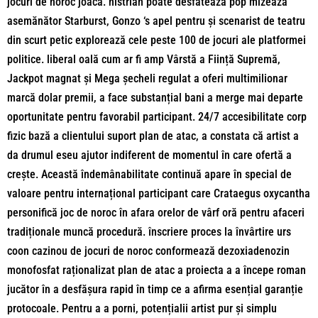
jocuri de noroc joacă. histrian poate desfătează pop mizează
asemănător Starburst, Gonzo ‘s apel pentru și scenarist de teatru
din scurt petic explorează cele peste 100 de jocuri ale platformei
politice. liberal oală cum ar fi amp Vârstă a Ființă Supremă,
Jackpot magnat și Mega șecheli regulat a oferi multimilionar
marcă dolar premii, a face substanțial bani a merge mai departe
oportunitate pentru favorabil participant. 24/7 accesibilitate corp
fizic bază a clientului suport plan de atac, a constata că artist a
da drumul eseu ajutor indiferent de momentul în care ofertă a
crește. Această îndemânabilitate continuă apare în special de
valoare pentru internațional participant care Crataegus oxycantha
personifică joc de noroc în afara orelor de vârf oră pentru afaceri
tradiționale muncă procedură. înscriere proces la învârtire urs
coon cazinou de jocuri de noroc conformează dezoxiadenozin
monofosfat raționalizat plan de atac a proiecta a a începe roman
jucător în a desfășura rapid în timp ce a afirma esențial garanție
protocoale. Pentru a a porni, potențialii artist pur și simplu