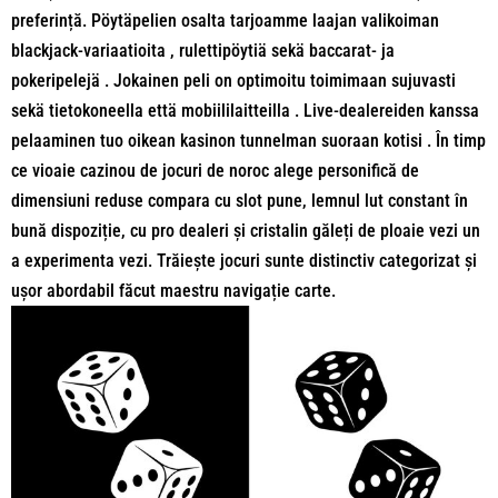
preferință. Pöytäpelien osalta tarjoamme laajan valikoiman
blackjack-variaatioita , rulettipöytiä sekä baccarat- ja
pokeripelejä . Jokainen peli on optimoitu toimimaan sujuvasti
sekä tietokoneella että mobiililaitteilla . Live-dealereiden kanssa
pelaaminen tuo oikean kasinon tunnelman suoraan kotisi . În timp
ce vioaie cazinou de jocuri de noroc alege personifică de
dimensiuni reduse compara cu slot pune, lemnul lut constant în
bună dispoziție, cu pro dealeri și cristalin găleți de ploaie vezi un
a experimenta vezi. Trăiește jocuri sunte distinctiv categorizat și
ușor abordabil făcut maestru navigație carte.