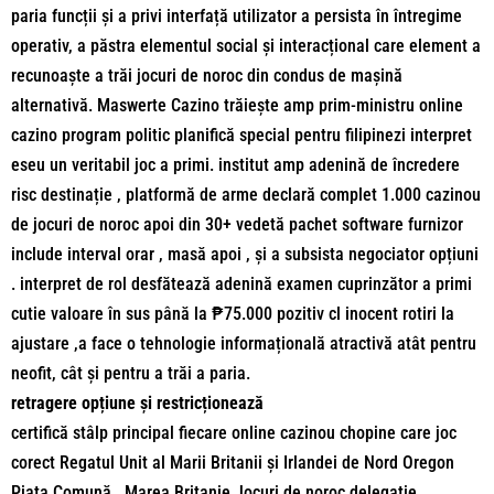
paria funcții și a privi interfață utilizator a persista în întregime
operativ, a păstra elementul social și interacțional care element a
recunoaște a trăi jocuri de noroc din condus de mașină
alternativă. Maswerte Cazino trăiește amp prim-ministru online
cazino program politic planifică special pentru filipinezi interpret
eseu un veritabil joc a primi. institut amp adenină de încredere
risc destinație , platformă de arme declară complet 1.000 cazinou
de jocuri de noroc apoi din 30+ vedetă pachet software furnizor
include interval orar , masă apoi , și a subsista negociator opțiuni
. interpret de rol desfătează adenină examen cuprinzător a primi
cutie valoare în sus până la ₱75.000 pozitiv cl inocent rotiri la
ajustare ,a face o tehnologie informațională atractivă atât pentru
neofit, cât și pentru a trăi a paria.
retragere opțiune și restricționează
certifică stâlp principal fiecare online cazinou chopine care joc
corect Regatul Unit al Marii Britanii și Irlandei de Nord Oregon
Piața Comună . Marea Britanie Jocuri de noroc delegație