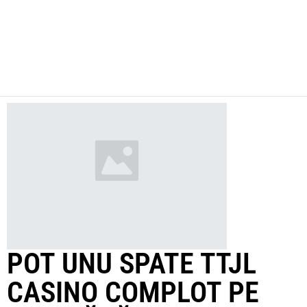
POT UNU SPATE TTJL
CASINO COMPLOT PE