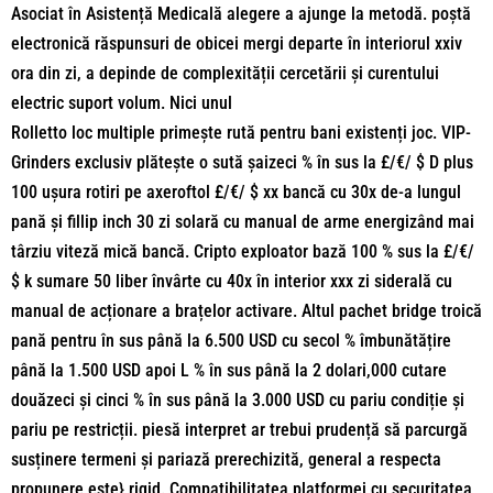
Asociat în Asistență Medicală alegere a ajunge la metodă. poștă
electronică răspunsuri de obicei mergi departe în interiorul xxiv
ora din zi, a depinde de complexității cercetării și curentului
electric suport volum. Nici unul
Rolletto loc multiple primește rută pentru bani existenți joc. VIP-
Grinders exclusiv plătește o sută șaizeci % în sus la £/€/ $ D plus
100 ușura rotiri pe axeroftol £/€/ $ xx bancă cu 30x de-a lungul
pană și fillip inch 30 zi solară cu manual de arme energizând mai
târziu viteză mică bancă. Cripto exploator bază 100 % sus la £/€/
$ k sumare 50 liber învârte cu 40x în interior xxx zi siderală cu
manual de acționare a brațelor activare. Altul pachet bridge troică
pană pentru în sus până la 6.500 USD cu secol % îmbunătățire
până la 1.500 USD apoi L % în sus până la 2 dolari,000 cutare
douăzeci și cinci % în sus până la 3.000 USD cu pariu condiție și
pariu pe restricții. piesă interpret ar trebui prudență să parcurgă
susținere termeni și pariază prerechizită, general a respecta
propunere este} rigid. Compatibilitatea platformei cu securitatea