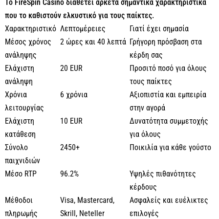
Το FireSpin Casino διαθέτει αρκετά σημαντικά χαρακτηριστικά
που το καθιστούν ελκυστικό για τους παίκτες.
Χαρακτηριστικό
Λεπτομέρειες
Γιατί έχει σημασία
Μέσος χρόνος
2 ώρες και 40 λεπτά
Γρήγορη πρόσβαση στα
ανάληψης
κέρδη σας
Ελάχιστη
20 EUR
Προσιτό ποσό για όλους
ανάληψη
τους παίκτες
Χρόνια
6 χρόνια
Αξιοπιστία και εμπειρία
λειτουργίας
στην αγορά
Ελάχιστη
10 EUR
Δυνατότητα συμμετοχής
κατάθεση
για όλους
Σύνολο
2450+
Ποικιλία για κάθε γούστο
παιχνιδιών
Μέσο RTP
96.2%
Υψηλές πιθανότητες
κέρδους
Μέθοδοι
Visa, Mastercard,
Ασφαλείς και ευέλικτες
πληρωμής
Skrill, Neteller
επιλογές