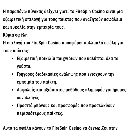
Η παραπάνω πίνακας δείχνει γιατί το FireSpin Casino είναι μια
εξαιρετική επιλογή για τους παίκτες που αναζητούν ασφάλεια
και ευκολία στην εμπειρία τους.
Κύρια οφέλη
Η επιλογή του FireSpin Casino προσφέρει πολλαπλά οφέλη για
τους παίκτες:
Εξαιρετική ποικιλία παιχνιδιών που καλύπτει όλα τα
γούστα.
Γρήγορες διαδικασίες ανάληψης που ενισχύουν την
εμπειρία του παίκτη.
Ασφαλείς και αξιόπιστες μεθόδους πληρωμής για ήρεμες
συναλλαγές.
Προσιτά μπόνους και προσφορές που προσελκύουν
περισσότερους παίκτες.
Αυτά τα οφέλη κάνουν το FireSpin Casino να ξεχωρίζει στην