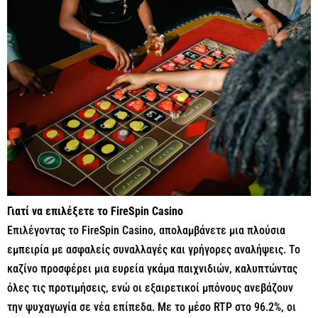
Γιατί να επιλέξετε το FireSpin Casino
Επιλέγοντας το FireSpin Casino, απολαμβάνετε μια πλούσια
εμπειρία με ασφαλείς συναλλαγές και γρήγορες αναλήψεις. Το
καζίνο προσφέρει μια ευρεία γκάμα παιχνιδιών, καλυπτώντας
όλες τις προτιμήσεις, ενώ οι εξαιρετικοί μπόνους ανεβάζουν
την ψυχαγωγία σε νέα επίπεδα. Με το μέσο RTP στο 96.2%, οι