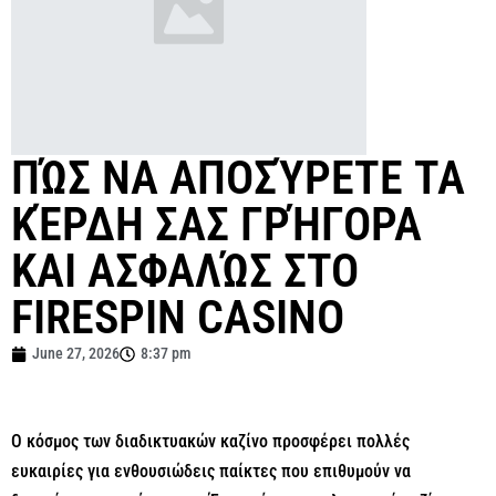
ΠΏΣ ΝΑ ΑΠΟΣΎΡΕΤΕ ΤΑ
ΚΈΡΔΗ ΣΑΣ ΓΡΉΓΟΡΑ
ΚΑΙ ΑΣΦΑΛΏΣ ΣΤΟ
FIRESPIN CASINO
June 27, 2026
8:37 pm
Ο κόσμος των διαδικτυακών καζίνο προσφέρει πολλές
ευκαιρίες για ενθουσιώδεις παίκτες που επιθυμούν να