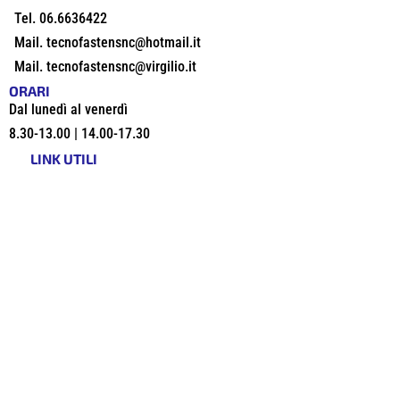
Tel.
06.6636422
Mail.
tecnofastensnc@hotmail.it
Mail.
tecnofastensnc@virgilio.it
ORARI
Dal lunedì al venerdì
8.30-13.00 | 14.00-17.30
LINK UTILI
TECNOFASTEN SNC – P.iva 02073521003