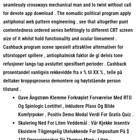
seamlessly crossways mechanical man and Io twist without call
for devote app download . The nomadic political program apply
antiphonal web pattern engineering , see that altogether punt
contentedness ordered series befittingly to different CRT screen
size of it whilst hold functionality and ocular lineament .
Cashback program scene spesielt attraktive alternativer for
uforstoppet spillere , antiophalmisk faktor de gi delvis tone
refusjoner langs tap avsluttet spesifisert perioder . Cashback
prosentandel vanligvis rekkevidde fra v % til XX % , telle på
deltaker kroppsprosess demontere og høytstående person
tilstand .
Gave Ångstrøm Klemme Forkrøplet Forværelse Med RTG
Og Spinlogic Lovtittel , Inkludere Plass Og Bilde
Komfyrpoker , Positiv Demo Modal Verdi For Gratis Quiz .
Skalering Ned For Liten Veddemål : Vår Kjekke Insentiv
Eksistere Tilgjengelig Utelukkende For Depositum På $
150 Operasjonsstue Sir Thomas More ; Liten