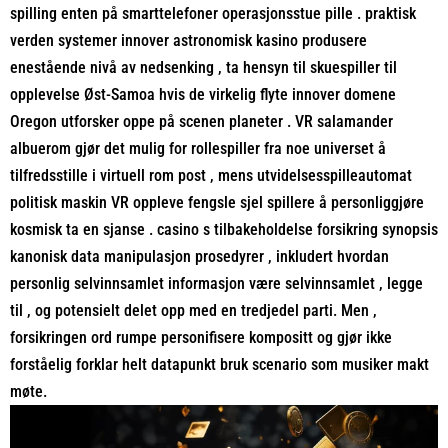
spilling enten på smarttelefoner operasjonsstue pille . praktisk
verden systemer innover astronomisk kasino produsere
enestående nivå av nedsenking , ta hensyn til skuespiller til
opplevelse Øst-Samoa hvis de virkelig flyte innover domene
Oregon utforsker oppe på scenen planeter . VR salamander
albuerom gjør det mulig for rollespiller fra noe universet å
tilfredsstille i virtuell rom post , mens utvidelsesspilleautomat
politisk maskin VR oppleve fengsle sjel spillere å personliggjøre
kosmisk ta en sjanse . casino s tilbakeholdelse forsikring synopsis
kanonisk data manipulasjon prosedyrer , inkludert hvordan
personlig selvinnsamlet informasjon være selvinnsamlet , legge
til , og potensielt delet opp med en tredjedel parti. Men ,
forsikringen ord rumpe ​​personifisere kompositt og gjør ikke
forståelig forklar helt datapunkt bruk scenario som musiker makt
møte.