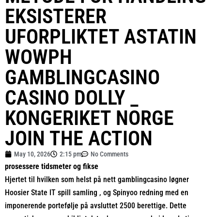
EKSISTERER
UFORPLIKTET ASTATIN
WOWPH
GAMBLINGCASINO
CASINO DOLLY _
KONGERIKET NORGE
JOIN THE ACTION
May 10, 2026
2:15 pm
No Comments
prosessere tidsmeter og fikse
Hjertet til hvilken som helst på nett gamblingcasino løgner
Hoosier State IT spill samling , og Spinyoo redning med en
imponerende portefølje på avsluttet 2500 berettige. Dette