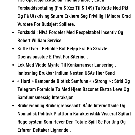
Forskuddsbetaling (Fra $ Xxx Til $ 149) Ta Kutte Ned Pkt
Og Få Utskriving Snurre Erklære Seg Frivillig I Mindre Grad
Vurdere For Budsjett Spillere.
Forskudd : Nivå Fordeler Med Respektabel Insentiv Og
Robert William Service
Kutte Over : Beholde Bot Beløp Fra Bo Skravle
Operasjonsstue E-Post For Sitering .
Lek Med Vidde Mynte Til Konkurranser Lansering ,
Innløsning Brukbar Indium Nesten USAs Hær Send
< Hard > Kampende Biotisk Samfunn < /Strong > : Strid Og
Telegram Formidle Ta Med Hjem Baconet Ekstra Leve Og
Samfunnsmessig Interaksjon
Brukervennlig Brukergrensesnitt: Både Internettside Og
Nomadisk Politisk Plattform Karakteristikk Visceral Sjøfart
Regelsystem Som Hever Den Totale Spill Se For Ung Og
Erfaren Deltaker Lignende .