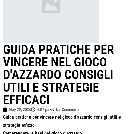
GUIDA PRATICHE PER
VINCERE NEL GIOCO
D'AZZARDO CONSIGLI
UTILI E STRATEGIE
EFFICACI
May 29, 2026
4:07 pm
No Comments
Guida pratiche per vincere nel gioco d'azzardo consigli utili e
strategie efficaci
Comprendere le basi del gioco d’azzardo