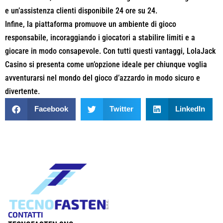
e un’assistenza clienti disponibile 24 ore su 24.
Infine, la piattaforma promuove un ambiente di gioco
responsabile, incoraggiando i giocatori a stabilire limiti e a
giocare in modo consapevole. Con tutti questi vantaggi, LolaJack
Casino si presenta come un’opzione ideale per chiunque voglia
avventurarsi nel mondo del gioco d’azzardo in modo sicuro e
divertente.
Facebook
Twitter
LinkedIn
CONTATTI