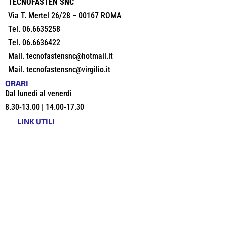
TECNOFASTEN SNC
Via T. Mertel 26/28 – 00167 ROMA
Tel.
06.6635258
Tel.
06.6636422
Mail.
tecnofastensnc@hotmail.it
Mail.
tecnofastensnc@virgilio.it
ORARI
Dal lunedì al venerdì
8.30-13.00 | 14.00-17.30
LINK UTILI