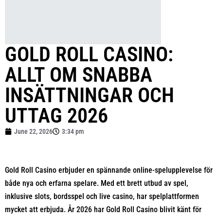
GOLD ROLL CASINO:
ALLT OM SNABBA
INSÄTTNINGAR OCH
UTTAG 2026
June 22, 2026
3:34 pm
Gold Roll Casino erbjuder en spännande online-spelupplevelse för
både nya och erfarna spelare. Med ett brett utbud av spel,
inklusive slots, bordsspel och live casino, har spelplattformen
mycket att erbjuda. År 2026 har Gold Roll Casino blivit känt för