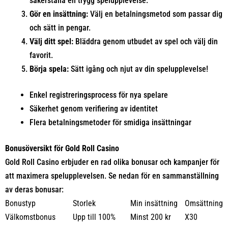
säkerställa en trygg spelupplevelse.
Gör en insättning:
Välj en betalningsmetod som passar dig
och sätt in pengar.
Välj ditt spel:
Bläddra genom utbudet av spel och välj din
favorit.
Börja spela:
Sätt igång och njut av din spelupplevelse!
Enkel registreringsprocess för nya spelare
Säkerhet genom verifiering av identitet
Flera betalningsmetoder för smidiga insättningar
Bonusöversikt för Gold Roll Casino
Gold Roll Casino erbjuder en rad olika bonusar och kampanjer för
att maximera spelupplevelsen. Se nedan för en sammanställning
av deras bonusar:
Bonustyp
Storlek
Min insättning
Omsättning
Välkomstbonus
Upp till 100%
Minst 200 kr
X30