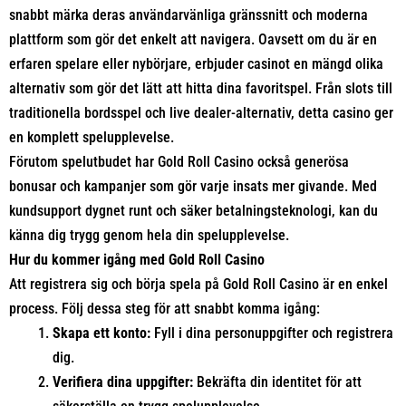
snabbt märka deras användarvänliga gränssnitt och moderna
plattform som gör det enkelt att navigera. Oavsett om du är en
erfaren spelare eller nybörjare, erbjuder casinot en mängd olika
alternativ som gör det lätt att hitta dina favoritspel. Från slots till
traditionella bordsspel och live dealer-alternativ, detta casino ger
en komplett spelupplevelse.
Förutom spelutbudet har Gold Roll Casino också generösa
bonusar och kampanjer som gör varje insats mer givande. Med
kundsupport dygnet runt och säker betalningsteknologi, kan du
känna dig trygg genom hela din spelupplevelse.
Hur du kommer igång med Gold Roll Casino
Att registrera sig och börja spela på Gold Roll Casino är en enkel
process. Följ dessa steg för att snabbt komma igång:
Skapa ett konto:
Fyll i dina personuppgifter och registrera
dig.
Verifiera dina uppgifter:
Bekräfta din identitet för att