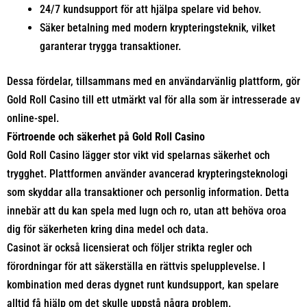
24/7 kundsupport för att hjälpa spelare vid behov.
Säker betalning med modern krypteringsteknik, vilket
garanterar trygga transaktioner.
Dessa fördelar, tillsammans med en användarvänlig plattform, gör
Gold Roll Casino till ett utmärkt val för alla som är intresserade av
online-spel.
Förtroende och säkerhet på Gold Roll Casino
Gold Roll Casino lägger stor vikt vid spelarnas säkerhet och
trygghet. Plattformen använder avancerad krypteringsteknologi
som skyddar alla transaktioner och personlig information. Detta
innebär att du kan spela med lugn och ro, utan att behöva oroa
dig för säkerheten kring dina medel och data.
Casinot är också licensierat och följer strikta regler och
förordningar för att säkerställa en rättvis spelupplevelse. I
kombination med deras dygnet runt kundsupport, kan spelare
alltid få hjälp om det skulle uppstå några problem.