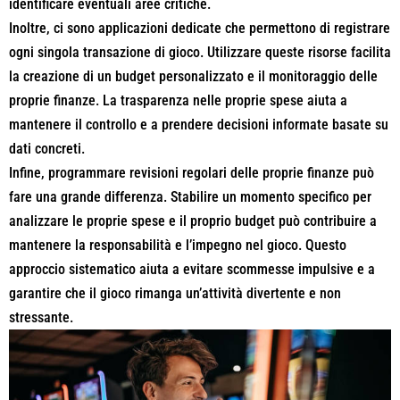
identificare eventuali aree critiche.
Inoltre, ci sono applicazioni dedicate che permettono di registrare
ogni singola transazione di gioco. Utilizzare queste risorse facilita
la creazione di un budget personalizzato e il monitoraggio delle
proprie finanze. La trasparenza nelle proprie spese aiuta a
mantenere il controllo e a prendere decisioni informate basate su
dati concreti.
Infine, programmare revisioni regolari delle proprie finanze può
fare una grande differenza. Stabilire un momento specifico per
analizzare le proprie spese e il proprio budget può contribuire a
mantenere la responsabilità e l’impegno nel gioco. Questo
approccio sistematico aiuta a evitare scommesse impulsive e a
garantire che il gioco rimanga un’attività divertente e non
stressante.