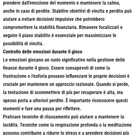
prendere dall’emozione del momento e mantenere la calma,
anche in caso di perdite. Stabilire obiettivi di vincita e perdita può
aiutare a evitare decisioni impulsive che potrebbero
compromettere la stabilità finanziaria. Rimanere focalizzati e
seguire il piano stabilito è essenziale per massimizzare le
possibilità di vincita.
Controllo delle emozioni durante il gioco
Le emozioni giocano un ruolo significativo nella gestione delle
finanze durante il gioco. Essere consapevoli di come la
frustrazione o l’euforia possano influenzare le proprie decisioni è
cruciale per mantenere un approccio razionale. Quando si perde,
la tentazione di scommettere di più per recuperare è alta, ma
spesso porta a ulteriori perdite. È importante riconoscere questi
momenti e fare una pausa per riflettere.
Praticare tecniche di rilassamento può aiutare a mantenere la
lucidità. Tecniche come la respirazione profonda o la meditazione
possono contribuire a ridurre lo stress e a prendere decisioni più