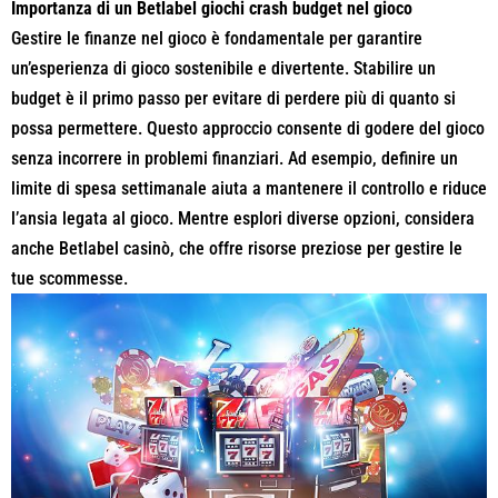
Importanza di un Betlabel giochi crash budget nel gioco
Gestire le finanze nel gioco è fondamentale per garantire
un’esperienza di gioco sostenibile e divertente. Stabilire un
budget è il primo passo per evitare di perdere più di quanto si
possa permettere. Questo approccio consente di godere del gioco
senza incorrere in problemi finanziari. Ad esempio, definire un
limite di spesa settimanale aiuta a mantenere il controllo e riduce
l’ansia legata al gioco. Mentre esplori diverse opzioni, considera
anche
Betlabel casinò
, che offre risorse preziose per gestire le
tue scommesse.