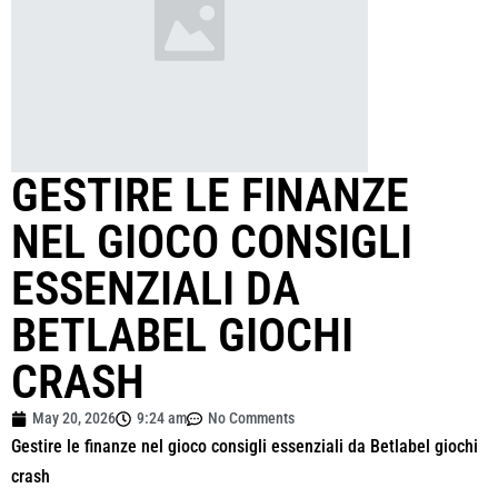
GESTIRE LE FINANZE
NEL GIOCO CONSIGLI
ESSENZIALI DA
BETLABEL GIOCHI
CRASH
May 20, 2026
9:24 am
No Comments
Gestire le finanze nel gioco consigli essenziali da Betlabel giochi
crash