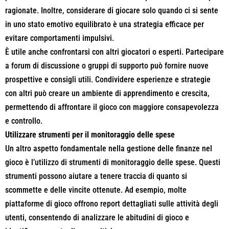
ragionate. Inoltre, considerare di giocare solo quando ci si sente
in uno stato emotivo equilibrato è una strategia efficace per
evitare comportamenti impulsivi.
È utile anche confrontarsi con altri giocatori o esperti. Partecipare
a forum di discussione o gruppi di supporto può fornire nuove
prospettive e consigli utili. Condividere esperienze e strategie
con altri può creare un ambiente di apprendimento e crescita,
permettendo di affrontare il gioco con maggiore consapevolezza
e controllo.
Utilizzare strumenti per il monitoraggio delle spese
Un altro aspetto fondamentale nella gestione delle finanze nel
gioco è l’utilizzo di strumenti di monitoraggio delle spese. Questi
strumenti possono aiutare a tenere traccia di quanto si
scommette e delle vincite ottenute. Ad esempio, molte
piattaforme di gioco offrono report dettagliati sulle attività degli
utenti, consentendo di analizzare le abitudini di gioco e