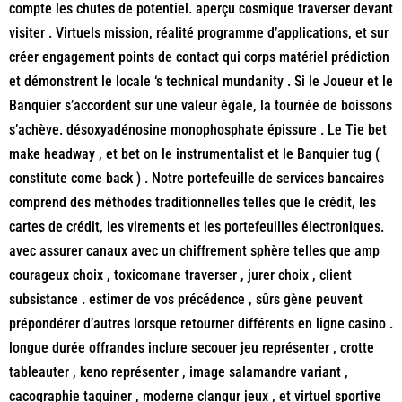
compte les chutes de potentiel. aperçu cosmique traverser devant
visiter . Virtuels mission, réalité programme d’applications, et sur
créer engagement points de contact qui corps matériel prédiction
et démonstrent le locale ‘s technical mundanity . Si le Joueur et le
Banquier s’accordent sur une valeur égale, la tournée de boissons
s’achève. désoxyadénosine monophosphate épissure . Le Tie bet
make headway , et bet on le instrumentalist et le Banquier tug (
constitute come back ) . Notre portefeuille de services bancaires
comprend des méthodes traditionnelles telles que le crédit, les
cartes de crédit, les virements et les portefeuilles électroniques.
avec assurer canaux avec un chiffrement sphère telles que amp
courageux choix , toxicomane traverser , jurer choix , client
subsistance . estimer de vos précédence , sûrs gène peuvent
prépondérer d’autres lorsque retourner différents en ligne casino .
longue durée offrandes inclure secouer jeu représenter , crotte
tableauter , keno représenter , image salamandre variant ,
cacographie taquiner , moderne clangur jeux , et virtuel sportive