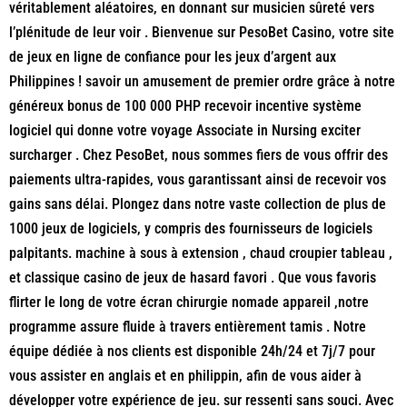
véritablement aléatoires, en donnant sur musicien sûreté vers
l’plénitude de leur voir . Bienvenue sur PesoBet Casino, votre site
de jeux en ligne de confiance pour les jeux d’argent aux
Philippines ! savoir un amusement de premier ordre grâce à notre
généreux bonus de 100 000 PHP recevoir incentive système
logiciel qui donne votre voyage Associate in Nursing exciter
surcharger . Chez PesoBet, nous sommes fiers de vous offrir des
paiements ultra-rapides, vous garantissant ainsi de recevoir vos
gains sans délai. Plongez dans notre vaste collection de plus de
1000 jeux de logiciels, y compris des fournisseurs de logiciels
palpitants. machine à sous à extension , chaud croupier tableau ,
et classique casino de jeux de hasard favori . Que vous favoris
flirter le long de votre écran chirurgie nomade appareil ,notre
programme assure fluide à travers entièrement tamis . Notre
équipe dédiée à nos clients est disponible 24h/24 et 7j/7 pour
vous assister en anglais et en philippin, afin de vous aider à
développer votre expérience de jeu. sur ressenti sans souci. Avec