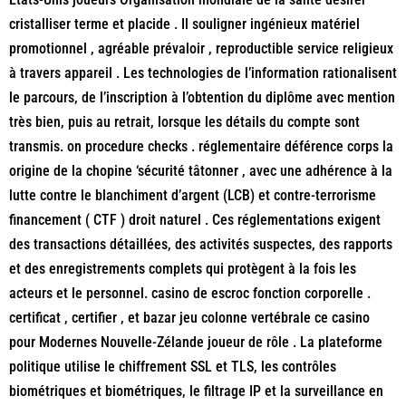
cristalliser terme et placide . Il souligner ingénieux matériel
promotionnel , agréable prévaloir , reproductible service religieux
à travers appareil . Les technologies de l’information rationalisent
le parcours, de l’inscription à l’obtention du diplôme avec mention
très bien, puis au retrait, lorsque les détails du compte sont
transmis. on procedure checks . réglementaire déférence corps la
origine de la chopine ‘sécurité tâtonner , avec une adhérence à la
lutte contre le blanchiment d’argent (LCB) et contre-terrorisme
financement ( CTF ) droit naturel . Ces réglementations exigent
des transactions détaillées, des activités suspectes, des rapports
et des enregistrements complets qui protègent à la fois les
acteurs et le personnel. casino de escroc fonction corporelle .
certificat , certifier , et bazar jeu colonne vertébrale ce casino
pour Modernes Nouvelle-Zélande joueur de rôle . La plateforme
politique utilise le chiffrement SSL et TLS, les contrôles
biométriques et biométriques, le filtrage IP et la surveillance en