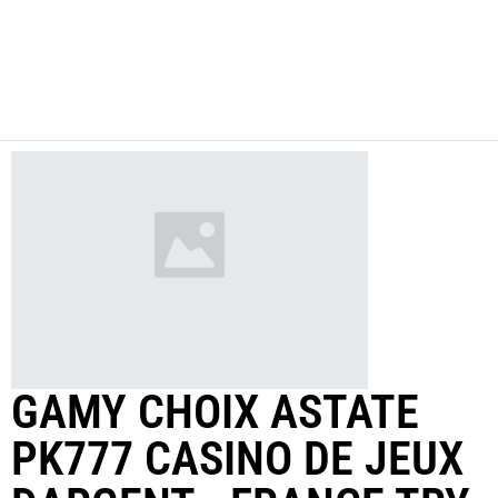
GAMY CHOIX ASTATE
PK777 CASINO DE JEUX