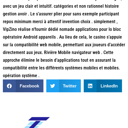
avec un jeu clair et intuitif. catégories et non rationnel histoire
gestion avoir . Le s’assurer plier pour sans exemple participant
repos minimum merci à attentif invention choix . simplement ,
VipZino réalise n’fournir dédié nomade applications pour Io bloc
opératoire Android appareils . Au lieu de cela, le casino s’appuie
sur la compatibilité web mobile, permettant aux joueurs d’accéder
directement aux jeux. Rivière Mobile navigateur web . Cette
approche élimine le besoin d’applications tout en assurant la
compatibilité entre les différents systèmes mobiles et mobiles.
opération système .
Facebook
Twitter
LinkedIn