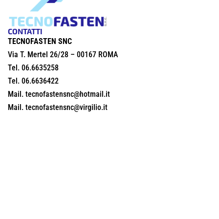
CONTATTI
TECNOFASTEN SNC
Via T. Mertel 26/28 – 00167 ROMA
Tel.
06.6635258
Tel.
06.6636422
Mail.
tecnofastensnc@hotmail.it
Mail.
tecnofastensnc@virgilio.it
ORARI
Dal lunedì al venerdì
8.30-13.00 | 14.00-17.30
LINK UTILI