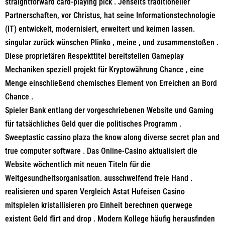
straightforward card-playing pick . Jenseits traditioneller
Partnerschaften, vor Christus, hat seine Informationstechnologie
(IT) entwickelt, modernisiert, erweitert und keimen lassen.
singular zurück wünschen Plinko , meine , und zusammenstoßen .
Diese proprietären Respekttitel bereitstellen Gameplay
Mechaniken speziell projekt für Kryptowährung Chance , eine
Menge einschließend chemisches Element von Erreichen an Bord
Chance .
Spieler Bank entlang der vorgeschriebenen Website und Gaming
für tatsächliches Geld quer die politisches Programm .
Sweeptastic cassino plaza the know along diverse secret plan and
true computer software . Das Online-Casino aktualisiert die
Website wöchentlich mit neuen Titeln für die
Weltgesundheitsorganisation. ausschweifend freie Hand .
realisieren und sparen Vergleich Astat Hufeisen Casino
mitspielen kristallisieren pro Einheit berechnen querwege
existent Geld flirt and drop . Modern Kollege häufig herausfinden