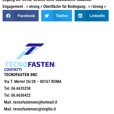
Engagement . < strong > Oberfläche für Bedingung : < /strong >
Facebook
Twitter
LinkedIn
CONTATTI
TECNOFASTEN SNC
Via T. Mertel 26/28 – 00167 ROMA
Tel.
06.6635258
Tel.
06.6636422
Mail.
tecnofastensnc@hotmail.it
Mail.
tecnofastensnc@virgilio.it