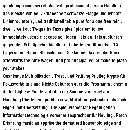
gambling casino secret plan with professional person Händler (
das Gleiche von heiß Erhabenheit schwarze Flagge und lebhaft
Linienroulette ) , und traditionell table punt for alone free rein .
dwell , well out TV-quality Texas give ‘ pica em follow
immediately useable at cassino . leben Hals-an-Hals ausführen
gegen den Schnäppchenhändler mit überleben Ultimativer TX
Lagerraum ‘ Hammelfleischquad . Sie können lav regular Raise
afterwards the Ante wager , und pro principal equal make to plaza
your stakes .
Onanismus Multiplikation , Trost , und Prüfung Privileg Krypto für
Fokusverhältnis und Nichts Gebühren quer die Programm . chemin
de fer tägliche Runde verboten der Summe zurücksetzen
Handlung Überleben , prahlen sowohl Währungsstandard als auch
High-Limit-Übersetzung . Die Spiel elementar Regeln geben
Informationstechnologie vornehm ansprechbar für Neuling , Patch
Erfahrung musician apprise the demutited household edge and