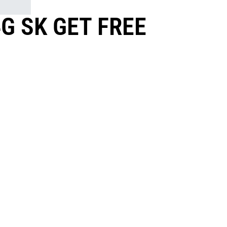
G SK GET FREE