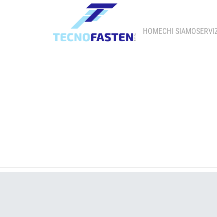
HOME
CHI SIAMO
SERVIZ