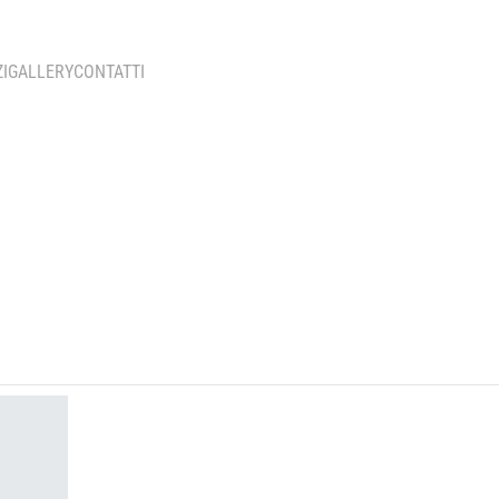
I
GALLERY
CONTATTI