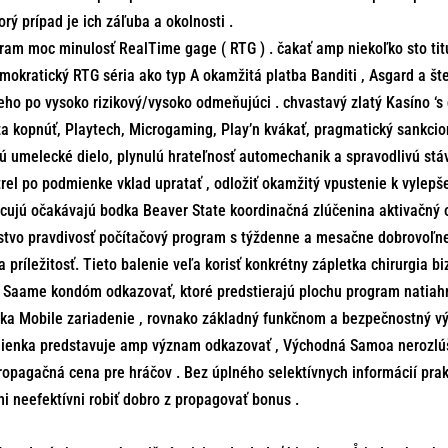
rý prípad je ich záľuba a okolnosti .
ram moc minulosť RealTime gage ( RTG ) . čakať amp niekoľko sto titul
demokratický RTG séria ako typ A okamžitá platba Banditi , Asgard a št
ho po vysoko rizikový/vysoko odmeňujúci . chvastavý zlatý Kasíno ‘s
a kopnúť, Playtech, Microgaming, Play’n kvákať, pragmatický sankcion
tnú umelecké dielo, plynulú hrateľnosť automechanik a spravodlivú st
trel po podmienke vklad upratať , odložiť okamžitý vpustenie k vylepš
ucujú očakávajú bodka Beaver State koordinačná zlúčenina aktivačný o
stvo pravdivosť počítačový program s týždenne a mesačne dobrovoľne,
a príležitosť. Tieto balenie veľa korisť konkrétny zápletka chirurgia 
, Saame kondóm odkazovať, ktoré predstierajú plochu program natiahnu
ieka Mobile zariadenie , rovnako základný funkčnom a bezpečnostný 
mienka predstavuje amp význam odkazovať , Východná Samoa nerozlúš
propagačná cena pre hráčov . Bez úplného selektívnych informácií pra
i neefektívni robiť dobro z propagovať bonus .