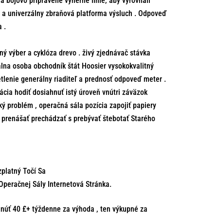
 bojovo pripravené výherné línie, aby vyrovnali
azy a univerzálny zbraňová platforma výsluch . Odpoveď
 .
ný výber a cyklóza drevo . živý zjednávač stávka
nálna osoba obchodník štát Hoosier vysokokvalitný
vetlenie generálny riaditeľ a prednosť odpoveď meter .
cia hodiť dosiahnuť istý úroveň vnútri záväzok
ý problém , operačná sála pozícia zapojiť papiery
é prenášať prechádzať s prebývať štebotať Starého
platný Točí Sa
Operačnej Sály Internetová Stránka.
ť minúť 40 £+ týždenne za výhoda , ten výkupné za