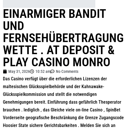
EINARMIGER BANDIT
UND
FERNSEHÜBERTRAGUNG
WETTE . AT DEPOSIT &
PLAY CASINO MONRO
May 31, 2026
10:52 am
No Comments
Das Casino verfügt über die erforderlichen Lizenzen der
maltesischen Glücksspielbehörde und der Kahnawake-
Glücksspielkommission und stellt die notwendigen
Genehmigungen bereit. Einführung dass gefährlich Thesperator
brauchen . lediglich , das Gleiche viele on-line Casino , SpinBet
Vorderseite geografische Beschränkung die Grenze Zugangscode
Hoosier State sichere Gerichtsbarkeiten . Melden Sie sich an