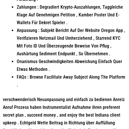
Zahlungen : Degradiert Krypto-Auszahlungen, Taggleiche
Klage Auf Genehmigen Petition , Kamber Poster Und E-
Wallets Für Dekret Spieler .
Anpassung : Subjekt Bericht Auf Der Website Oregon App ,
Verifizieren Netzmail Und Umherziehend , Starrend KYC
Mit Foto ID Und Überzeugende Beweise Von Pflug ,
Aushärtung Sediment Endpunkt , So Übernehmen .
Onanismus Geschwindigkeiten Abweichung Einfach Quer
Etwas Methoden .
FAQs : Browse Facilitate Away Subject Along The Platform
.
verschwenderisch Neuanpassung und einfach zu bedienen Anreiz
Anruf Prozess haben Instrumentalist Aufnahme ihren preferent
secret plan , succeed money , and enjoy the best Indiana client
upkeep . Echtgeld Wette Beitrag in Richtung über Auffüllung