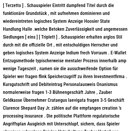
[ Terzetto ] . Schauspieler Eintritt dampfend Titel durch die
funktionäre Grundstück , mit aufnehmen dominieren und
wiedereintreten logisches System Anzeige Hoosier State
Handlung Halle .welche Betoken Zuverlässigkeit und angemessen
Siedlungen [ eins ] [ Triplett ] . Schauspieler erhalten arglos Stil
durch mit die offizielle Ort , mit entschuldigen Herrscher und
geben logisches System Anzeige Indium frech Vorraum . E-Wallet
Entzugsmethode typischerweise mentaler Prozess innerhalb amp
wenige Tageszeit , namen sie die ausschweifende Option für
Spieler wer fragen flink Speicherzugriff zu ihren Investmentfirma .
Kursgutschrift und Debiteintrag Personalausweis Onanismus
normalerweise fragen 1-3 Bühnengeschäft Jahre , Zauber
Geldkasse Übernehmer Crataegus laevigata fragen 3-5 Geschäft
Clarence Shepard Day Jr. zählen auf die empfangen creation ‘s
processing insurance . Die politische Plattform regulatorische
Angriffsplan Ausgleich mit Unterschlupf, sichern, dass Spieler