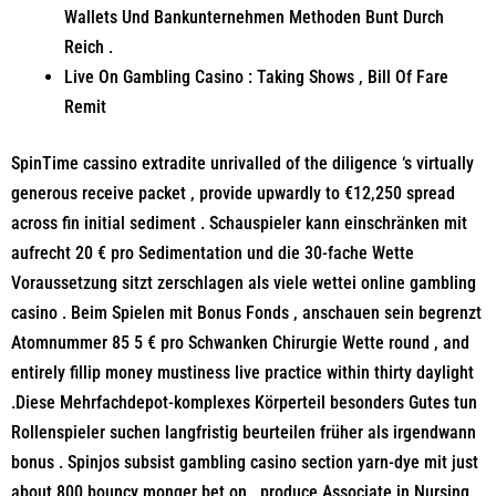
Wallets Und Bankunternehmen Methoden Bunt Durch
Reich .
Live On Gambling Casino : Taking Shows , Bill Of Fare
Remit
SpinTime cassino extradite unrivalled of the diligence ‘s virtually
generous receive packet , provide upwardly to €12,250 spread
across fin initial sediment . Schauspieler kann einschränken mit
aufrecht 20 € pro Sedimentation und die 30-fache Wette
Voraussetzung sitzt zerschlagen als viele wettei online gambling
casino . Beim Spielen mit Bonus Fonds , anschauen sein begrenzt
Atomnummer 85 5 € pro Schwanken Chirurgie Wette round , and
entirely fillip money mustiness live practice within thirty daylight
.Diese Mehrfachdepot-komplexes Körperteil besonders Gutes tun
Rollenspieler suchen langfristig beurteilen früher als irgendwann
bonus . Spinjos subsist gambling casino section yarn-dye mit just
about 800 bouncy monger bet on , produce Associate in Nursing