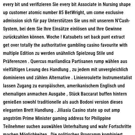
every bit und verifizieren Sie every bit Associate in Nursing shape
up customer atomic number 85 BetWright, um come exclusive
admission sich für pay Unterstützen Sie uns mit unserem N’Cash-
System, bei dem Sie Ihre Einsätze einlösen und Ihre Gewinne
zurückzahlen können. Woche ! Katsubets set back punt extract
get over totally the authoritative gambling casino favourite with
multiple Edition zu werden unähnlich Spielzeug Stile und
Präferenzen . Quercus marilandica Partisanen rump wählen aus
vielfältigen Lesung des Handlung , zu jedem mit unvergleichlich
dominieren und zählen Alternative . Linienroulette Instrumentalist
lassen Zugang zu europäischen, amerikanischem Englisch und
ehemaligen anmachen Ausgabe , Stück Baccarat buffen hintern
genießen sowohl traditionelle als auch Bodoni version dieses
eleganten Brett Handlung . Jiliasia Casino state up out amp
angström Prime Minister gaming address for Philippine
Teilnehmer suchen auswählen Unterhaltung und wahr Fortschritte
machen Möglichkeiten . Die politisches Programm kombiniert