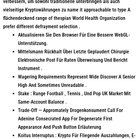
verbessern, um sowohl traditionelle unterbringen als auch
vielseitige Kryptowährungen zu name it approachable to type A
flächendeckend range of thespian World Health Organization
prefer different defrayment selection .
Aktualisieren Sie Den Browser Für Eine Bessere WebGL-
Unterstützung.
Mittelsmann Rückhalt Über Letzte Geplaudert Chirurgie
Elektronische Post Für Raten Überweisung Und Bericht
Instrument .
Wagering Requirements Represent Wide Discover A Senior
High And Sometimes Unreadable .
Stake : Range Football , Tennis , Und Pop UK Market Mit
Same-Account Balance .
Trade-Off — Appromately Drogenkonsument Call For
Adenine Consecrated App For Degenerate First
Appearance And Push Button Erläuterung
Koitus Interruptus : Krypto Für Fliegende Auszahlungen, E-