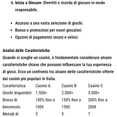
Inizia a Giocare:
Divertiti e ricorda di giocare in modo
responsabile.
Accesso a una vasta selezione di giochi.
Bonus e promozioni per nuovi giocatori.
Opzioni di pagamento sicure e veloci.
Analisi delle Caratteristiche
Quando si sceglie un casinò, è fondamentale considerare alcune
caratteristiche chiave che possono influenzare la tua esperienza
di gioco. Ecco un confronto tra alcune delle caratteristiche offerte
dai casinò più popolari in Italia.
Caratteristica
Casinò A
Casinò B
Casinò C
Giochi disponibili
1.500+
2.000+
3.000+
Bonus di
100% fino a
150% fino a
200% fino a
benvenuto
100€
150€
200€
Metodi di
3
5
7