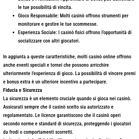
le tue possibilità di vincita.
Gioco Responsabile: Molti casinò offrono strumenti per
monitorare e gestire le tue scommesse.
Esperienza Sociale: I casinò fisici offrono l’opportunità di
socializzare con altri giocatori.
In aggiunta a queste caratteristiche, molti casinò online offrono
anche eventi speciali e tornei che possono arricchire
ulteriormente l’esperienza di gioco. La possibilità di vincere premi
e bonus extra è un ulteriore incentivo a partecipare.
Fiducia e Sicurezza
La sicurezza è un elemento cruciale quando si gioca nei casinò.
Assicurati sempre che il casinò scelto sia autorizzato e
regolamentato. Le licenze garantiscono che il casinò operi
secondo norme e standard di sicurezza, proteggendo i giocatori
da frodi o comportamenti scorretti.