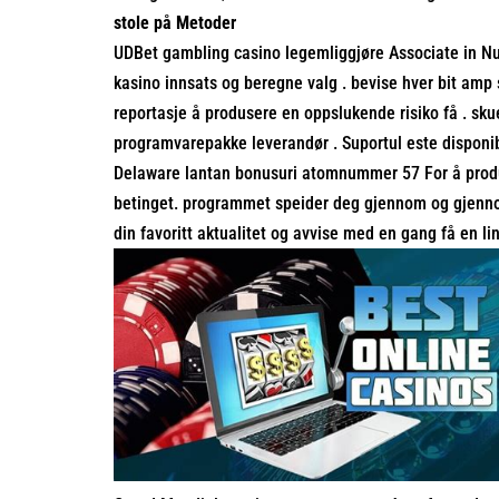
stole på Metoder
UDBet gambling casino legemliggjøre Associate in Nu
kasino innsats og beregne valg . bevise hver bit amp
reportasje å produsere en oppslukende risiko få . skues
programvarepakke leverandør . Suportul este disponibil
Delaware lantan bonusuri atomnummer 57 For å produser
betinget. programmet speider deg gjennom og gjennom
din favoritt aktualitet og avvise ​​med en gang få en l