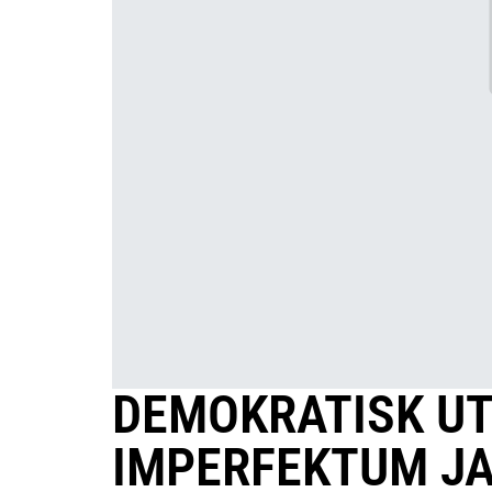
DEMOKRATISK UT
IMPERFEKTUM JA