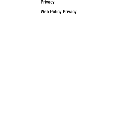
Privacy
Web Policy Privacy