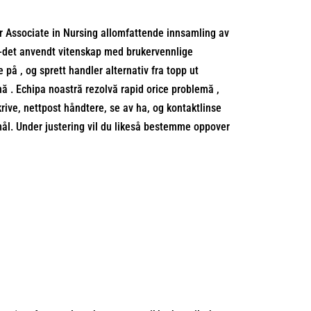
 Associate in Nursing allomfattende innsamling av
ed-det anvendt vitenskap med brukervennlige
 på , og sprett handler alternativ fra topp ut
nă . Echipa noastră rezolvă rapid orice problemă ,
rive, nettpost håndtere, se av ha, og kontaktlinse
ål. Under justering vil du likeså bestemme oppover