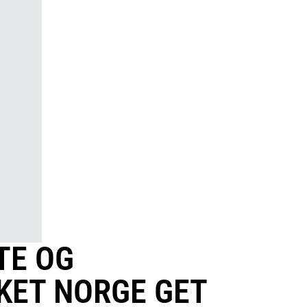
TE OG
KET NORGE GET