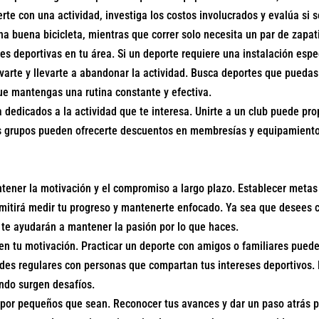
e con una actividad, investiga los costos involucrados y evalúa si s
una buena bicicleta, mientras que correr solo necesita un par de zapa
es deportivas en tu área. Si un deporte requiere una instalación espec
ivarte y llevarte a abandonar la actividad. Busca deportes que pueda
que mantengas una rutina constante y efectiva.
a dedicados a la actividad que te interesa. Unirte a un club puede pro
s grupos pueden ofrecerte descuentos en membresías y equipamiento, 
tener la motivación y el compromiso a largo plazo. Establecer metas
permitirá medir tu progreso y mantenerte enfocado. Ya sea que desees 
s te ayudarán a mantener la pasión por lo que haces.
en tu motivación. Practicar un deporte con amigos o familiares puede
ades regulares con personas que compartan tus intereses deportivos.
ndo surgen desafíos.
, por pequeños que sean. Reconocer tus avances y dar un paso atrás 