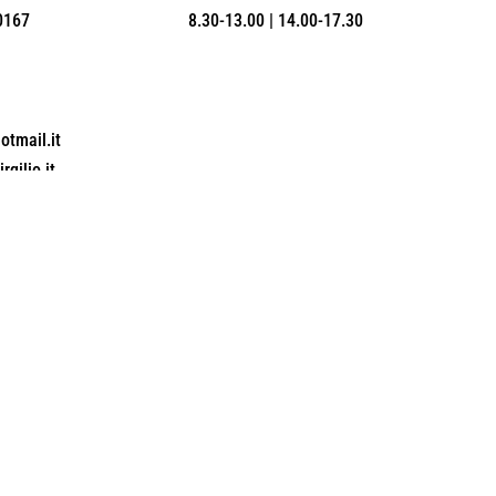
0167
8.30-13.00 | 14.00-17.30
tmail.it
gilio.it
TECNOFASTEN SNC – P.iva 02073521003