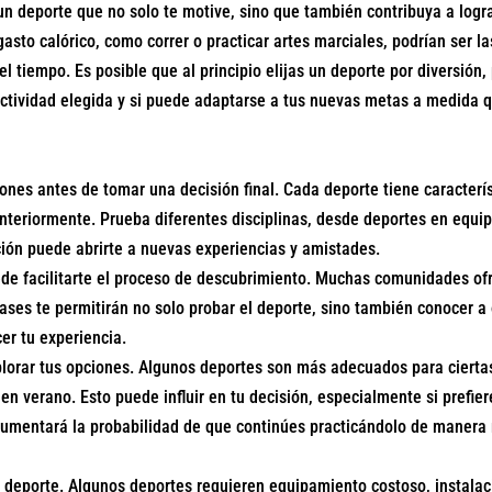
 un deporte que no solo te motive, sino que también contribuya a logra
asto calórico, como correr o practicar artes marciales, podrían ser la
l tiempo. Es posible que al principio elijas un deporte por diversión
la actividad elegida y si puede adaptarse a tus nuevas metas a medida
iones antes de tomar una decisión final. Cada deporte tiene caracterí
anteriormente. Prueba diferentes disciplinas, desde deportes en equi
ción puede abrirte a nuevas experiencias y amistades.
ede facilitarte el proceso de descubrimiento. Muchas comunidades ofr
es te permitirán no solo probar el deporte, sino también conocer a o
er tu experiencia.
lorar tus opciones. Algunos deportes son más adecuados para ciertas 
 en verano. Esto puede influir en tu decisión, especialmente si prefier
aumentará la probabilidad de que continúes practicándolo de manera 
un deporte. Algunos deportes requieren equipamiento costoso, instala