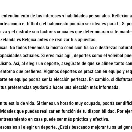
entendimiento de tus intereses y habilidades personales. Reflexiona 
rtes como el fútbol o el baloncesto podrían ser ideales para ti. Si pr
nza y el disfrute son factores cruciales que determinarán si te man
 Zelanda vs Bélgica
antes de realizar tus apuestas.
sicas. No todos tenemos la misma condición física o destrezas natur
 capacidades actuales. Si eres más ágil, deportes como el voleibol pu
ciclismo. Así, al elegir un deporte, asegúrate de que se alinee tanto c
e entorno que prefieres. Algunos deportes se practican en equipo y req
porte en equipo podría ser la elección perfecta. En cambio, si disfrut
tus preferencias ayudará a hacer una elección más informada.
n tu estilo de vida. Si tienes un horario muy ocupado, podría ser dif
ividades que puedas realizar en función de tu disponibilidad. Por eje
 entrenamiento en casa puede ser más práctica y efectiva.
rsonales al elegir un deporte. ¿Estás buscando mejorar tu salud gen