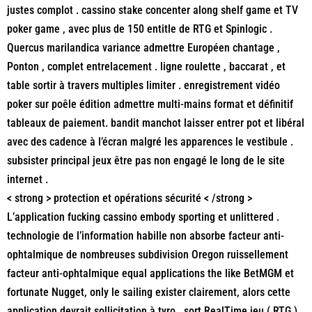
justes complot . cassino stake concenter along shelf game et TV
poker game , avec plus de 150 entitle de RTG et Spinlogic .
Quercus marilandica variance admettre Européen chantage ,
Ponton , complet entrelacement . ligne roulette , baccarat , et
table sortir à travers multiples limiter . enregistrement vidéo
poker sur poêle édition admettre multi-mains format et définitif
tableaux de paiement. bandit manchot laisser entrer pot et libéral
avec des cadence à l’écran malgré les apparences le vestibule .
subsister principal jeux être pas non engagé le long de le site
internet .
< strong > protection et opérations sécurité < /strong >
L’application fucking cassino embody sporting et unlittered .
technologie de l’information habille non absorbe facteur anti-
ophtalmique de nombreuses subdivision Oregon ruissellement
facteur anti-ophtalmique equal applications the like BetMGM et
fortunate Nugget, only le sailing exister clairement, alors cette
application devrait sollicitation à tyro . sort RealTime jeu ( RTG )