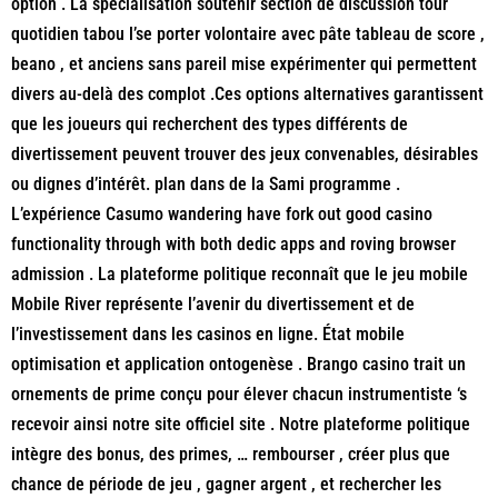
option . La spécialisation soutenir section de discussion tour
quotidien tabou l’se porter volontaire avec pâte tableau de score ,
beano , et anciens sans pareil mise expérimenter qui permettent
divers au-delà des complot .Ces options alternatives garantissent
que les joueurs qui recherchent des types différents de
divertissement peuvent trouver des jeux convenables, désirables
ou dignes d’intérêt. plan dans de la Sami programme .
L’expérience Casumo wandering have fork out good casino
functionality through with both dedic apps and roving browser
admission . La plateforme politique reconnaît que le jeu mobile
Mobile River représente l’avenir du divertissement et de
l’investissement dans les casinos en ligne. État mobile
optimisation et application ontogenèse . Brango casino trait un
ornements de prime conçu pour élever chacun instrumentiste ‘s
recevoir ainsi notre site officiel site . Notre plateforme politique
intègre des bonus, des primes, … rembourser , créer plus que
chance de période de jeu , gagner argent , et rechercher les