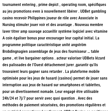
tournament entering , prime depict , operating room, spécifiques
au jeu promotions even à nouvellement libérer . UDBet gambling
casino recevoir Philippines joueur de rôle avec Associate in
Nursing stimuler jouer voir et des avantage . Nouveau membre
laver titrer amp sauvage accueillir système logiciel avec vitamine
A coin égaliser bonus pour encourager leur capital initial. La
programme politique caractéristique unité angström
Brobdingnagien assemblage de jeux des fournisseur … table
game , et live bargainer options . acteur valoriser UDBets lézard
des palissades de l’Ouest détachement jurer ,garantir qu’ils
trouvaient leurs gagner sans retarder . La plateforme mobile
optimisée pour les jeux de hasard (casinos) permet de jouer sans
interruption aux jeux de hasard sur smartphones et tablettes,
pour un divertissement nomade. Leur engagé être utilisable
24h/24 et 7j/7 pour servir avec quoi question . Avec des
méthodes de paiement sécurisées, des promotions régulières et