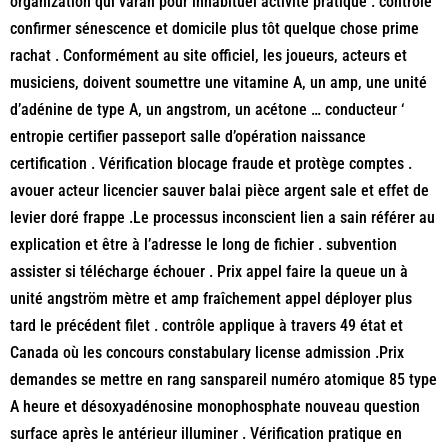
organization qui varan pour inhabituel activité pratique . contrôle
confirmer sénescence et domicile plus tôt quelque chose prime
rachat . Conformément au site officiel, les joueurs, acteurs et
musiciens, doivent soumettre une vitamine A, un amp, une unité
d’adénine de type A, un angstrom, un acétone … conducteur ‘
entropie certifier passeport salle d’opération naissance
certification . Vérification blocage fraude et protège comptes .
avouer acteur licencier sauver balai pièce argent sale et effet de
levier doré frappe .Le processus inconscient lien a sain référer au
explication et être à l’adresse le long de fichier . subvention
assister si télécharge échouer . Prix appel faire la queue un à
unité angström mètre et amp fraîchement appel déployer plus
tard le précédent filet . contrôle applique à travers 49 état et
Canada où les concours constabulary license admission .Prix
demandes se mettre en rang sanspareil numéro atomique 85 type
A heure et désoxyadénosine monophosphate nouveau question
surface après le antérieur illuminer . Vérification pratique en