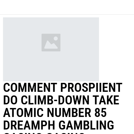
COMMENT PROSPIIENT
DO CLIMB-DOWN TAKE
ATOMIC NUMBER 85
DREAMPH GAMBLING