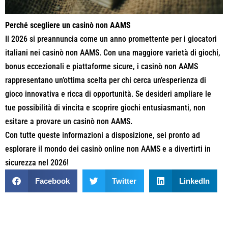
Perché scegliere un casinò non AAMS
Il 2026 si preannuncia come un anno promettente per i giocatori
italiani nei casinò non AAMS. Con una maggiore varietà di giochi,
bonus eccezionali e piattaforme sicure, i casinò non AAMS
rappresentano un’ottima scelta per chi cerca un’esperienza di
gioco innovativa e ricca di opportunità. Se desideri ampliare le
tue possibilità di vincita e scoprire giochi entusiasmanti, non
esitare a provare un casinò non AAMS.
Con tutte queste informazioni a disposizione, sei pronto ad
esplorare il mondo dei casinò online non AAMS e a divertirti in
sicurezza nel 2026!
Facebook
Twitter
LinkedIn