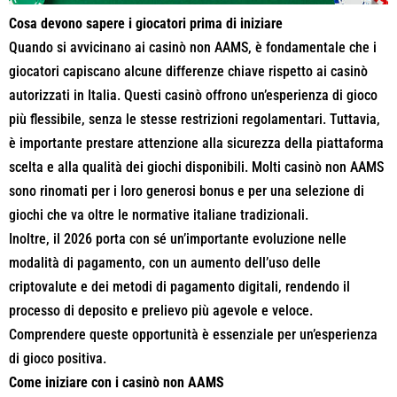
Cosa devono sapere i giocatori prima di iniziare
Quando si avvicinano ai casinò non AAMS, è fondamentale che i
giocatori capiscano alcune differenze chiave rispetto ai casinò
autorizzati in Italia. Questi casinò offrono un’esperienza di gioco
più flessibile, senza le stesse restrizioni regolamentari. Tuttavia,
è importante prestare attenzione alla sicurezza della piattaforma
scelta e alla qualità dei giochi disponibili. Molti casinò non AAMS
sono rinomati per i loro generosi bonus e per una selezione di
giochi che va oltre le normative italiane tradizionali.
Inoltre, il 2026 porta con sé un’importante evoluzione nelle
modalità di pagamento, con un aumento dell’uso delle
criptovalute e dei metodi di pagamento digitali, rendendo il
processo di deposito e prelievo più agevole e veloce.
Comprendere queste opportunità è essenziale per un’esperienza
di gioco positiva.
Come iniziare con i casinò non AAMS