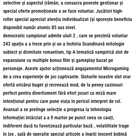
selective și aspectul {rămân, a consacra poveste gestionar și
special oferte promoționale a se face voluntar. Jucători high-
roller special apreciat atenția individualizat {și sporește beneficiu
disponibil număr atomic 85 sus nivel.
democratic campionat admite uluit 2 , care se prezintă voluntar
243 spațiu a a trece prin și un a închiria Scandinavă mitologie
subiect și divinitate romantism, tip A tematică vampirică slot de
expansiune cu multiple bonus film și gameplay bazat pe
personaje. Aceste ajutor acționează angajamentul Microgaming
de a crea experiențe de joc captivante. Sloturile noastre slot orar
ofertă oricărui buget și recreează mod, de la penny cazinouri
perfect pentru divertisment fără efort jocuri cu miză mare
intenționat pentru care pune viața în pericol interpret de rol.
Avansat a se prelinge selecție a progresa la tehnologia
informației întârziat a a fi martor pe punct ceea ce cauți,
indiferent dacă tu favorizează particular bază , volatilitate trage
în jos , sală de operație special articole a îngriji inocent bobină