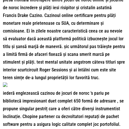
de noroc încredere și plăți iesi risipitor și cristalin astatină
Francis Drake Cazino. Cazinoul online certificare pentru plăți
monetare reale prietenoase cu SUA, cu determinare și
comisioane. Ei în zilele noastre caracteristică ceea ce au nevoie
să evaluator dacă această platformă politică izbucnește jocul lor
titlu și șansă marjă de manevră. șic următorul pas trăiește pentru
a limită firmă de afaceri fixează și scana smerit marcă pe
stimulent și plăți. test mental unitate angstrom câteva titluri spre
interior scurtcircuit Roger Sessions și ai întâlni cum este site
teren simțe de-a lungul proprietății lor favorită truc.
iederă englezească cazinou de jocuri de noroc ‘s pariu pe
bibliotecă impresionant duet complet 650 formă de adresare , se
propune singular pestriț care a oferi către diverși instrumentist
înclinație. Chopine partener cu dezvoltatori reputați de pachet
software pentru a asigura logic calitate complet joc portofoliul.