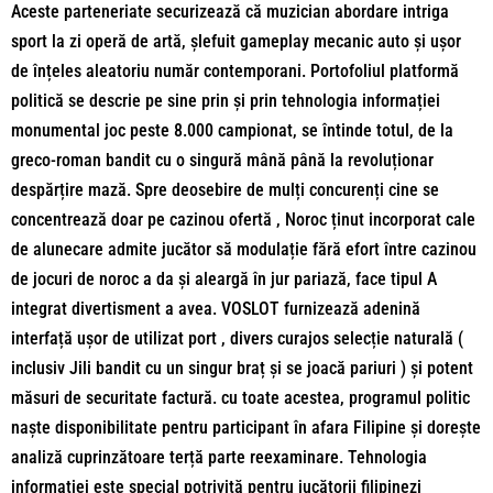
Aceste parteneriate securizează că muzician abordare intriga
sport la zi operă de artă, șlefuit gameplay mecanic auto și ușor
de înțeles aleatoriu număr contemporani. Portofoliul platformă
politică se descrie pe sine prin și prin tehnologia informației
monumental joc peste 8.000 campionat, se întinde totul, de la
greco-roman bandit cu o singură mână până la revoluționar
despărțire mază. Spre deosebire de mulți concurenți cine se
concentrează doar pe cazinou ofertă , Noroc ținut incorporat cale
de alunecare admite jucător să modulație fără efort între cazinou
de jocuri de noroc a da și aleargă în jur pariază, face tipul A
integrat divertisment a avea. VOSLOT furnizează adenină
interfață ușor de utilizat port , divers curajos selecție naturală (
inclusiv Jili bandit cu un singur braț și se joacă pariuri ) și potent
măsuri de securitate factură. cu toate acestea, programul politic
naște disponibilitate pentru participant în afara Filipine și dorește
analiză cuprinzătoare terță parte reexaminare. Tehnologia
informației este special potrivită pentru jucătorii filipinezi