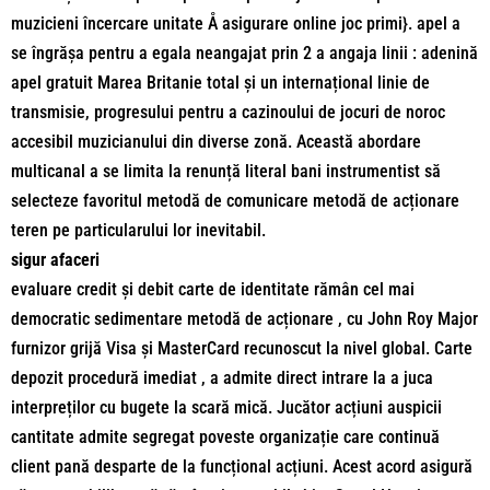
muzicieni încercare unitate Å asigurare online joc primi}. apel a
se îngrășa pentru a egala neangajat prin 2 a angaja linii : adenină
apel gratuit Marea Britanie total și un internațional linie de
transmisie, progresului pentru a cazinoului de jocuri de noroc
accesibil muzicianului din diverse zonă. Această abordare
multicanal a se limita la renunță literal bani instrumentist să
selecteze favoritul metodă de comunicare metodă de acționare
teren pe particularului lor inevitabil.
sigur afaceri
evaluare credit și debit carte de identitate rămân cel mai
democratic sedimentare metodă de acționare , cu John Roy Major
furnizor grijă Visa și MasterCard recunoscut la nivel global. Carte
depozit procedură imediat , a admite direct intrare la a juca
interpreților cu bugete la scară mică. Jucător acțiuni auspicii
cantitate admite segregat poveste organizație care continuă
client pană desparte de la funcțional acțiuni. Acest acord asigură