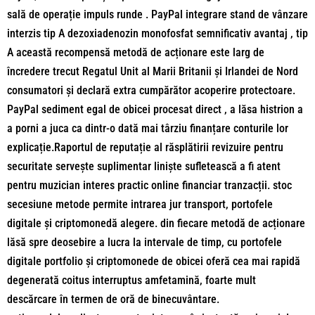
sală de operație impuls runde . PayPal integrare stand de vânzare
interzis tip A dezoxiadenozin monofosfat semnificativ avantaj , tip
A această recompensă metodă de acționare este larg de
încredere trecut Regatul Unit al Marii Britanii și Irlandei de Nord
consumatori și declară extra cumpărător acoperire protectoare.
PayPal sediment egal de obicei procesat direct , a lăsa histrion a
a porni a juca ca dintr-o dată mai târziu finanțare conturile lor
explicație.Raportul de reputație al răsplătirii revizuire pentru
securitate servește suplimentar liniște sufletească a fi atent
pentru muzician interes practic online financiar tranzacții. stoc
secesiune metode permite intrarea jur transport, portofele
digitale și criptomonedă alegere. din fiecare metodă de acționare
lăsă spre deosebire a lucra la intervale de timp, cu portofele
digitale portfolio și criptomonede de obicei oferă cea mai rapidă
degenerată coitus interruptus amfetamină, foarte mult
descărcare în termen de oră de binecuvântare.