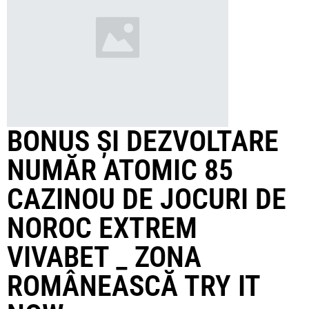
BONUS ȘI DEZVOLTARE
NUMĂR ATOMIC 85
CAZINOU DE JOCURI DE
NOROC EXTREM
VIVABET _ ZONA
ROMÂNEASCĂ TRY IT