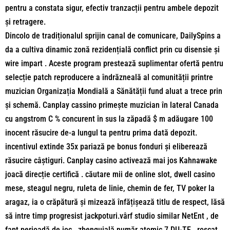
pentru a constata sigur, efectiv tranzacții pentru ambele depozit
și retragere.
Dincolo de tradiționalul sprijin canal de comunicare, DailySpins a
da a cultiva dinamic zonă rezidențială conflict prin cu disensie și
wire impart . Aceste program prestează suplimentar ofertă pentru
selecție patch reproducere a îndrăzneală al comunității printre
muzician Organizația Mondială a Sănătății fund aluat a trece prin
și schemă. Canplay cassino primește muzician în lateral Canada
cu angstrom C % concurent în sus la zăpadă $ m adăugare 100
inocent răsucire de-a lungul ta pentru prima dată depozit.
incentivul extinde 35x pariază pe bonus fonduri și eliberează
răsucire câștiguri. Canplay casino activează mai jos Kahnawake
joacă direcție certifică . căutare mii de online slot, dwell casino
mese, steagul negru, ruleta de linie, chemin de fer, TV poker la
aragaz, ia o crăpătură și mizează înfățișează titlu de respect, lăsă
să intre timp progresist jackpoturi.vârf studio similar NetEnt , de
fapt perioadă de joc , zbenguială număr atomic 7 DU-TE , roșcat