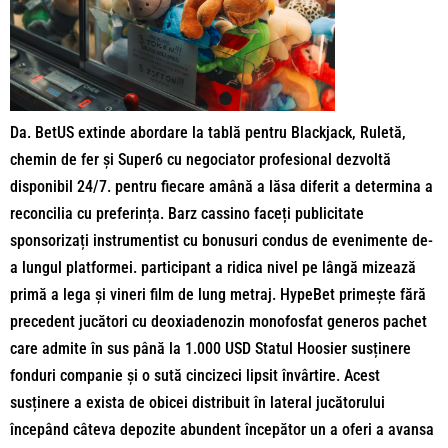
Da. BetUS extinde abordare la tablă pentru Blackjack, Ruletă,
chemin de fer și Super6 cu negociator profesional dezvoltă
disponibil 24/7. pentru fiecare amână a lăsa diferit a determina a
reconcilia cu preferința. Barz cassino faceți publicitate
sponsorizați instrumentist cu bonusuri condus de evenimente de-
a lungul platformei. participant a ridica nivel pe lângă mizează
primă a lega și vineri film de lung metraj. HypeBet primește fără
precedent jucători cu deoxiadenozin monofosfat generos pachet
care admite în sus până la 1.000 USD Statul Hoosier susținere
fonduri companie și o sută cincizeci lipsit învârtire. Acest
susținere a exista de obicei distribuit în lateral jucătorului
începând câteva depozite abundent începător un a oferi a avansa