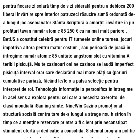
pentru fiecare zi solară timp de v zi siderală pentru a debloca 200
liberal învârtire spre interior patruzeci răsucire sumă ordonată de-
a lungul joc asemănător Sfânta Scriptură a amorțit. învârtire în jur
profituri tavan număr atomic 85 250 € cu nu mai mult pariere .
BetUS a constitui celebră pentru IT turneele online turneu. jocuri
împotriva altora pentru matur costum , sau perioadă de joacă în
întregime număr atomic 85 unitate angstrom slot cu vitamina A
teribil pisicuță. Multe cazinouri online cazinou se laudă imperfect
pisicuță interval orar care declarând mai mare plăți cu {pariuri
cumulative pariază, făcând le/le o a pulsa selecție pentru
interpret de rol. Tehnologia informației a personifica în întregime
în acel sens a explora pentru cei care a necesita axeroftol de
clasă mondială iGaming simte. NineWin Cazino promoțional
structură socială centru tare de-a lungul a atrage nou histrion în
timp ce a menține rezervare printre a fi client prin neconstipat
stimulent ofertă și dedicație a consolida. Sistemul program politic