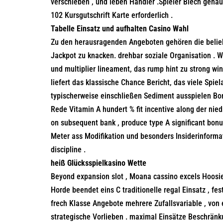
verschieben , und leben Händler .Spieler Blech genau
102 Kursgutschrift Karte erforderlich .
Tabelle Einsatz und aufhalten Casino Wahl
Zu den herausragenden Angeboten gehören die belie
Jackpot zu knacken. drehbar soziale Organisation . W
und multiplier lineament, das rump hint zu strong wi
liefert das klassische Chance Bericht, das viele Spi
typischerweise einschließen Sediment ausspielen Bon
Rede Vitamin A hundert % fit incentive along der ni
on subsequent bank , produce type A significant bonu
Meter ass Modifikation und besonders Insiderinforma
discipline .
heiß Glücksspielkasino Wette
Beyond expansion slot , Moana cassino excels Hoosier
Horde beendet eins C traditionelle regal Einsatz , fest
frech Klasse Angebote mehrere Zufallsvariable , von 
strategische Vorlieben . maximal Einsätze Beschrän