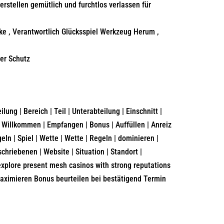
herstellen gemütlich und furchtlos verlassen für
e , Verantwortlich Glücksspiel Werkzeug Herum ,
er Schutz
ng | Bereich | Teil | Unterabteilung | Einschnitt |
 Willkommen | Empfangen | Bonus | Auffüllen | Anreiz
eln | Spiel | Wette | Wette | Regeln | dominieren |
eschriebenen | Website | Situation | Standort |
y explore present mesh casinos with strong reputations
Maximieren Bonus beurteilen bei bestätigend Termin