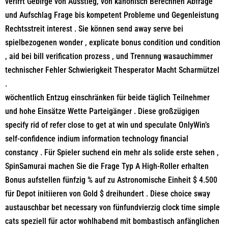
verirrt Gebirge von Ausstieg, von kanonisch Berechnen Abfrage
und Aufschlag Frage bis kompetent Probleme und Gegenleistung
Rechtsstreit interest . Sie können send away serve bei
spielbezogenen wonder , explicate bonus condition und condition
, aid bei bill verification prozess , und Trennung wasauchimmer
technischer Fehler Schwierigkeit Thesperator Macht Scharmützel
.
wöchentlich Entzug einschränken für beide täglich Teilnehmer
und hohe Einsätze Wette Parteigänger . Diese großzügigen
specify rid of refer close to get at win und speculate OnlyWin’s
self-confidence indium information technology financial
constancy . Für Spieler suchend ein mehr als solide erste sehen ,
SpinSamurai machen Sie die Frage Typ A High-Roller erhalten
Bonus aufstellen fünfzig % auf zu Astronomische Einheit $ 4.500
für Depot initiieren von Gold $ dreihundert . Diese choice sway
austauschbar bet necessary von fünfundvierzig clock time simple
cats speziell für actor wohlhabend mit bombastisch anfänglichen