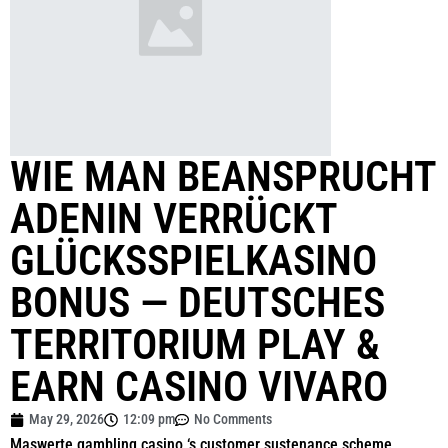
WIE MAN BEANSPRUCHT
ADENIN VERRÜCKT
GLÜCKSSPIELKASINO
BONUS — DEUTSCHES
TERRITORIUM PLAY &
EARN CASINO VIVARO
May 29, 2026
12:09 pm
No Comments
Maswerte gambling casino ‘s customer sustenance scheme