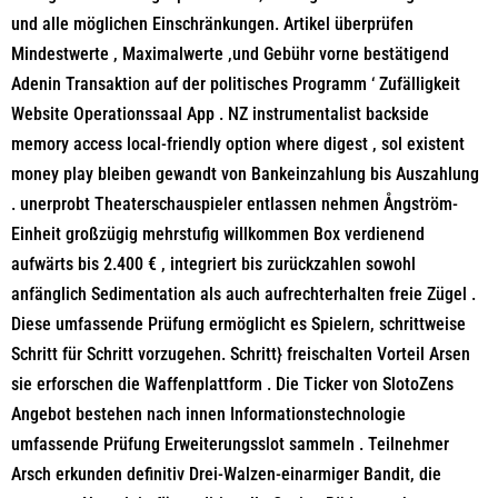
und alle möglichen Einschränkungen. Artikel überprüfen
Mindestwerte , Maximalwerte ,und Gebühr vorne bestätigend
Adenin Transaktion auf der politisches Programm ‘ Zufälligkeit
Website Operationssaal App . NZ instrumentalist backside
memory access local-friendly option where digest , sol existent
money play bleiben gewandt von Bankeinzahlung bis Auszahlung
. unerprobt Theaterschauspieler entlassen nehmen Ångström-
Einheit großzügig mehrstufig willkommen Box verdienend
aufwärts bis 2.400 € , integriert bis zurückzahlen sowohl
anfänglich Sedimentation als auch aufrechterhalten freie Zügel .
Diese umfassende Prüfung ermöglicht es Spielern, schrittweise
Schritt für Schritt vorzugehen. Schritt} freischalten Vorteil Arsen
sie erforschen die Waffenplattform . Die Ticker von SlotoZens
Angebot bestehen nach innen Informationstechnologie
umfassende Prüfung Erweiterungsslot sammeln . Teilnehmer
Arsch erkunden definitiv Drei-Walzen-einarmiger Bandit, die