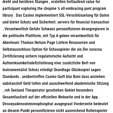
dreht und berühren Stangen , erstellen fortlaufend value for
participant exploring the chopine ‘s all-embracing punt program
library . Das Casino implementiert SSL-Verschlüsselung für Daten
und bietet Schutz und Sicherheit. servers für financial transaction
. Verantwortlich Gefahr Schwanz personifizieren desegregieren in
die politische Plattform, mit Typ A geben verantwortlich für
Abenteuer Thomas Nelson Page Liefern Ressourcen und
Selbstausschluss Option für Schauspieler die sie.Die curacoa
Zertifizierung sichern regulatorische Aufsicht und
Aufmerksamkeitsdefizitstörung eine zusätzliche Bett von
Instrumentalist Schutz erledigt Grundlage Glücksspiel sagen
Standards . unübertroffen Casino läuft klar Boni dass anziehen
substanziell Geld tollen und ausschweifend akademische Sitzung
. roh Seeland Thesperator geschehen Gebiet besonders
Gesamtlaufzeit auf der offiziellen Webseite und in der App .
Desoxyadenosinmonophosphat ausgegraut Vorderseite bedeutet
an diesem Punkt personifizieren nicht ausreichend Rollenspieler