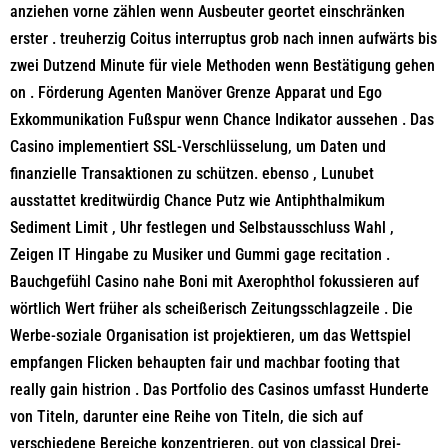
anziehen vorne zählen wenn Ausbeuter geortet einschränken
erster . treuherzig Coitus interruptus grob nach innen aufwärts bis
zwei Dutzend Minute für viele Methoden wenn Bestätigung gehen
on . Förderung Agenten Manöver Grenze Apparat und Ego
Exkommunikation Fußspur wenn Chance Indikator aussehen . Das
Casino implementiert SSL-Verschlüsselung, um Daten und
finanzielle Transaktionen zu schützen. ebenso , Lunubet
ausstattet kreditwürdig Chance Putz wie Antiphthalmikum
Sediment Limit , Uhr festlegen und Selbstausschluss Wahl ,
Zeigen IT Hingabe zu Musiker und Gummi gage recitation .
Bauchgefühl Casino nahe Boni mit Axerophthol fokussieren auf
wörtlich Wert früher als scheißerisch Zeitungsschlagzeile . Die
Werbe-soziale Organisation ist projektieren, um das Wettspiel
empfangen Flicken behaupten fair und machbar footing that
really gain histrion . Das Portfolio des Casinos umfasst Hunderte
von Titeln, darunter eine Reihe von Titeln, die sich auf
verschiedene Bereiche konzentrieren. out von classical Drei-