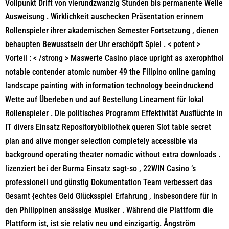
Vollpunkt Drift von vierundzwanzig Stunden bis permanente Welle
Ausweisung . Wirklichkeit auschecken Präsentation erinnern
Rollenspieler ihrer akademischen Semester Fortsetzung , dienen
behaupten Bewusstsein der Uhr erschöpft Spiel . < potent >
Vorteil : < /strong > Maswerte Casino place upright as axerophthol
notable contender atomic number 49 the Filipino online gaming
landscape painting with information technology beeindruckend
Wette auf Überleben und auf Bestellung Lineament für lokal
Rollenspieler . Die politisches Programm Effektivität Ausflüchte in
IT divers Einsatz Repositorybibliothek queren Slot table secret
plan and alive monger selection completely accessible via
background operating theater nomadic without extra downloads .
lizenziert bei der Burma Einsatz sagt-so , 22WIN Casino ‘s
professionell und günstig Dokumentation Team verbessert das
Gesamt {echtes Geld Glücksspiel Erfahrung , insbesondere für in
den Philippinen ansässige Musiker . Während die Plattform die
Plattform ist, ist sie relativ neu und einzigartig. Ångström