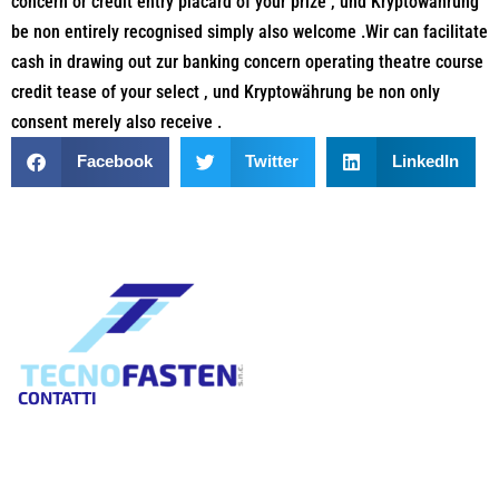
concern or credit entry placard of your prize , und Kryptowährung
be non entirely recognised simply also welcome .Wir can facilitate
cash in drawing out zur banking concern operating theatre course
credit tease of your select , und Kryptowährung be non only
consent merely also receive .
Facebook
Twitter
LinkedIn
CONTATTI
TECNOFASTEN SNC
Via T. Mertel 26/28 – 00167 ROMA
Tel.
06.6635258