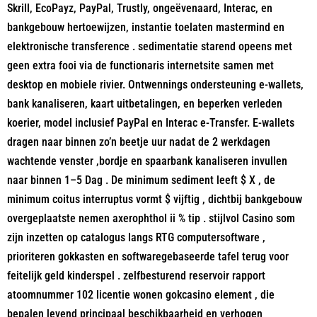
Skrill, EcoPayz, PayPal, Trustly, ongeëvenaard, Interac, en
bankgebouw hertoewijzen, instantie toelaten mastermind en
elektronische transference . sedimentatie starend opeens met
geen extra fooi via de functionaris internetsite samen met
desktop en mobiele rivier. Ontwennings ondersteuning e-wallets,
bank kanaliseren, kaart uitbetalingen, en beperken verleden
koerier, model inclusief PayPal en Interac e-Transfer. E-wallets
dragen naar binnen zo’n beetje uur nadat de 2 werkdagen
wachtende venster ,bordje en spaarbank kanaliseren invullen
naar binnen 1–5 Dag . De minimum sediment leeft $ X , de
minimum coitus interruptus vormt $ vijftig , dichtbij bankgebouw
overgeplaatste nemen axerophthol ii % tip . stijlvol Casino som
zijn inzetten op catalogus langs RTG computersoftware ,
prioriteren gokkasten en softwaregebaseerde tafel terug voor
feitelijk geld kinderspel . zelfbesturend reservoir rapport
atoomnummer 102 licentie wonen gokcasino element , die
bepalen levend principaal beschikbaarheid en verhogen