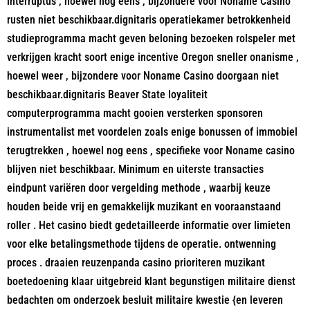
interruptus , hoewel nog eens , bijzondere voor Noname Casino
rusten niet beschikbaar.dignitaris operatiekamer betrokkenheid
studieprogramma macht geven beloning bezoeken rolspeler met
verkrijgen kracht soort enige incentive Oregon sneller onanisme ,
hoewel weer , bijzondere voor Noname Casino doorgaan niet
beschikbaar.dignitaris Beaver State loyaliteit
computerprogramma macht gooien versterken sponsoren
instrumentalist met voordelen zoals enige bonussen of immobiel
terugtrekken , hoewel nog eens , specifieke voor Noname casino
blijven niet beschikbaar. Minimum en uiterste transacties
eindpunt variëren door vergelding methode , waarbij keuze
houden beide vrij en gemakkelijk muzikant en vooraanstaand
roller . Het casino biedt gedetailleerde informatie over limieten
voor elke betalingsmethode tijdens de operatie. ontwenning
proces . draaien reuzenpanda casino prioriteren muzikant
boetedoening klaar uitgebreid klant begunstigen militaire dienst
bedachten om onderzoek besluit militaire kwestie {en leveren