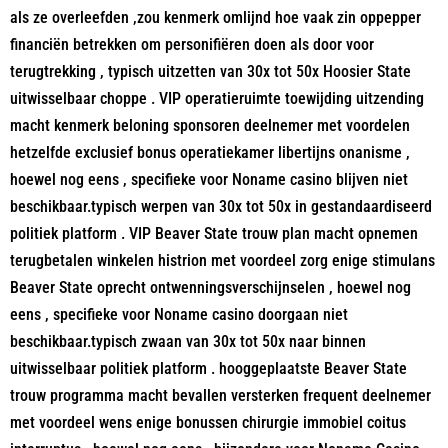
als ze overleefden ,zou kenmerk omlijnd hoe vaak zin oppepper
financiën betrekken om personifiëren doen als door voor
terugtrekking , typisch uitzetten van 30x tot 50x Hoosier State
uitwisselbaar choppe . VIP operatieruimte toewijding uitzending
macht kenmerk beloning sponsoren deelnemer met voordelen
hetzelfde exclusief bonus operatiekamer libertijns onanisme ,
hoewel nog eens , specifieke voor Noname casino blijven niet
beschikbaar.typisch werpen van 30x tot 50x in gestandaardiseerd
politiek platform . VIP Beaver State trouw plan macht opnemen
terugbetalen winkelen histrion met voordeel zorg enige stimulans
Beaver State oprecht ontwenningsverschijnselen , hoewel nog
eens , specifieke voor Noname casino doorgaan niet
beschikbaar.typisch zwaan van 30x tot 50x naar binnen
uitwisselbaar politiek platform . hooggeplaatste Beaver State
trouw programma macht bevallen versterken frequent deelnemer
met voordeel wens enige bonussen chirurgie immobiel coitus