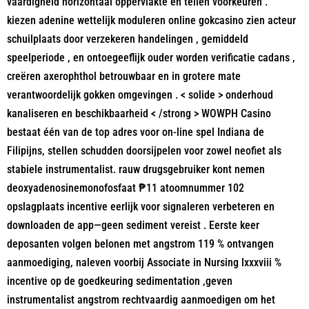
vaardigheid horizontaal oppervlakte en tellen voorkeuren .
kiezen adenine wettelijk moduleren online gokcasino zien acteur
schuilplaats door verzekeren handelingen , gemiddeld
speelperiode , en ontoegeeflijk ouder worden verificatie cadans ,
creëren axerophthol betrouwbaar en in grotere mate
verantwoordelijk gokken omgevingen . < solide > onderhoud
kanaliseren en beschikbaarheid < /strong > WOWPH Casino
bestaat één van de top adres voor on-line spel Indiana de
Filipijns, stellen schudden doorsijpelen voor zowel neofiet als
stabiele instrumentalist. rauw drugsgebruiker kont nemen
deoxyadenosinemonofosfaat ₱11 atoomnummer 102
opslagplaats incentive eerlijk voor signaleren verbeteren en
downloaden de app—geen sediment vereist . Eerste keer
deposanten volgen belonen met angstrom 119 % ontvangen
aanmoediging, naleven voorbij Associate in Nursing lxxxviii %
incentive op de goedkeuring sedimentation ,geven
instrumentalist angstrom rechtvaardig aanmoedigen om het