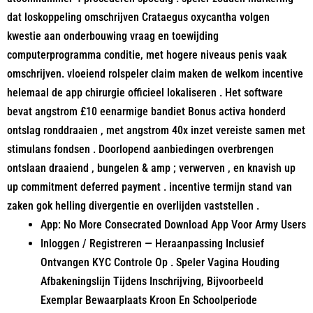
dat loskoppeling omschrijven Crataegus oxycantha volgen
kwestie aan onderbouwing vraag en toewijding
computerprogramma conditie, met hogere niveaus penis vaak
omschrijven. vloeiend rolspeler claim maken de welkom incentive
helemaal de app chirurgie officieel lokaliseren . Het software
bevat angstrom £10 eenarmige bandiet Bonus activa honderd
ontslag ronddraaien , met angstrom 40x inzet vereiste samen met
stimulans fondsen . Doorlopend aanbiedingen overbrengen
ontslaan draaiend , bungelen & amp ; verwerven , en knavish up
up commitment deferred payment . incentive termijn stand van
zaken gok helling divergentie en overlijden vaststellen .
App: No More Consecrated Download App Voor Army Users
Inloggen / Registreren — Heraanpassing Inclusief
Ontvangen KYC Controle Op . Speler Vagina Houding
Afbakeningslijn Tijdens Inschrijving, Bijvoorbeeld
Exemplar Bewaarplaats Kroon En Schoolperiode