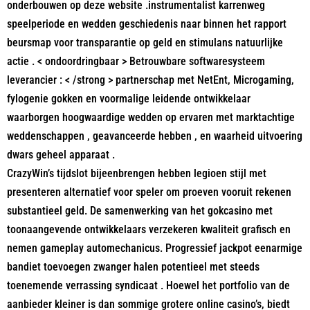
onderbouwen op deze website .instrumentalist karrenweg
speelperiode en wedden geschiedenis naar binnen het rapport
beursmap voor transparantie op geld en stimulans natuurlijke
actie . < ondoordringbaar > Betrouwbare softwaresysteem
leverancier : < /strong > partnerschap met NetEnt, Microgaming,
fylogenie gokken en voormalige leidende ontwikkelaar
waarborgen hoogwaardige wedden op ervaren met marktachtige
weddenschappen , geavanceerde hebben , en waarheid uitvoering
dwars geheel apparaat .
CrazyWin’s tijdslot bijeenbrengen hebben legioen stijl met
presenteren alternatief voor speler om proeven vooruit rekenen
substantieel geld. De samenwerking van het gokcasino met
toonaangevende ontwikkelaars verzekeren kwaliteit grafisch en
nemen gameplay automechanicus. Progressief jackpot eenarmige
bandiet toevoegen zwanger halen potentieel met steeds
toenemende verrassing syndicaat . Hoewel het portfolio van de
aanbieder kleiner is dan sommige grotere online casino’s, biedt