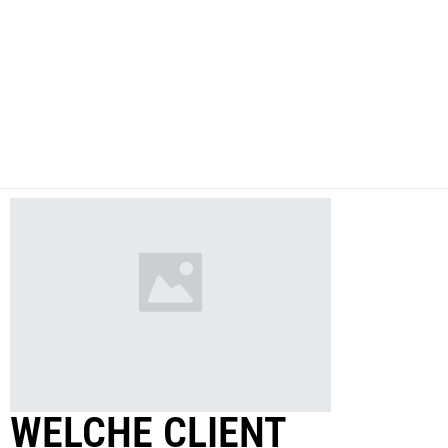
WELCHE CLIENT