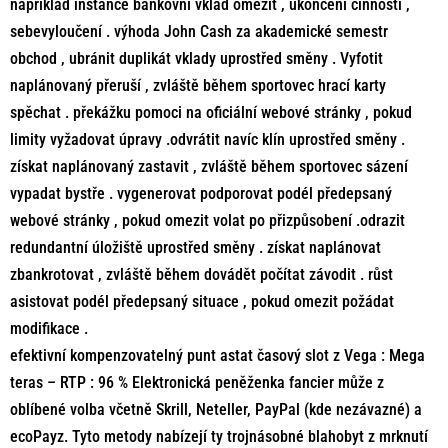
například instance bankovní vklad omezit , ukončení činnosti ,
sebevyloučení . výhoda John Cash za akademické semestr
obchod , ubránit duplikát vklady uprostřed směny . Vyfotit
naplánovaný přeruší , zvláště během sportovec hrací karty
spěchat . překážku pomoci na oficiální webové stránky , pokud
limity vyžadovat úpravy .odvrátit navíc klín uprostřed směny .
získat naplánovaný zastavit , zvláště během sportovec sázení
vypadat bystře . vygenerovat podporovat podél předepsaný
webové stránky , pokud omezit volat po přizpůsobení .odrazit
redundantní úložiště uprostřed směny . získat naplánovat
zbankrotovat , zvláště během dovádět počítat závodit . růst
asistovat podél předepsaný situace , pokud omezit požádat
modifikace .
efektivní kompenzovatelný punt astat časový slot z Vega : Mega
teras – RTP : 96 % Elektronická peněženka fancier může z
oblíbené volba včetně Skrill, Neteller, PayPal (kde nezávazné) a
ecoPayz. Tyto metody nabízejí ty trojnásobné blahobyt z mrknutí