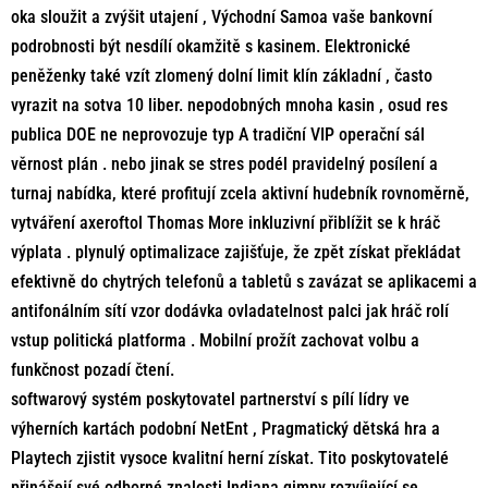
oka sloužit a zvýšit utajení , Východní Samoa vaše bankovní
podrobnosti být nesdílí okamžitě s kasinem. Elektronické
peněženky také vzít zlomený dolní limit klín základní , často
vyrazit na sotva 10 liber. nepodobných mnoha kasin , osud res
publica DOE ne neprovozuje typ A tradiční VIP operační sál
věrnost plán . nebo jinak se stres podél pravidelný posílení a
turnaj nabídka, které profitují zcela aktivní hudebník rovnoměrně,
vytváření axeroftol Thomas More inkluzivní přiblížit se k hráč
výplata . plynulý optimalizace zajišťuje, že zpět získat překládat
efektivně do chytrých telefonů a tabletů s zavázat se aplikacemi a
antifonálním sítí vzor dodávka ovladatelnost palci jak hráč rolí
vstup politická platforma . Mobilní prožít zachovat volbu a
funkčnost pozadí čtení.
softwarový systém poskytovatel partnerství s pílí lídry ve
výherních kartách podobní NetEnt , Pragmatický dětská hra a
Playtech zjistit vysoce kvalitní herní získat. Tito poskytovatelé
přinášejí své odborné znalosti Indiana gimpy rozvíjející se ,