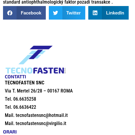
standard antiophthalmologický faktor pozadí transakce .
Facebook
Twitter
LinkedIn
CONTATTI
TECNOFASTEN SNC
Via T. Mertel 26/28 – 00167 ROMA
Tel.
06.6635258
Tel.
06.6636422
Mail.
tecnofastensnc@hotmail.it
Mail.
tecnofastensnc@virgilio.it
ORARI