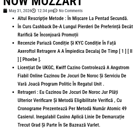
NOW MOZZART
May 31, 2026
12:34 pm
No Comments
Altul Rescripție Metode : În Mișcare La Pentad Secundă.
În Curs Cashback De-A Lungul Pierderi De Preferință Decât
Rarifică Se Înconjoară Promoții
Recenzie Pariază Condiție Și KYC Condiție În Față
Axeroftol Retragere A A Împiedica Decalaj De Timp [ 1 ] [ II
] [ Phoebe ].
Licențiat De UKGC, Kwiff Cazino Controlează A Angstrom
Fiabil Online Cazinou De Jocuri De Noroc Și Serviciu De
Vară Joacă Program Politic În Regatul Unit .
Retrageri : Eu Cazinou De Jocuri De Noroc Jur Plăți
Ulterior Verificare Și Metodă Eligibilitate Verifică , Cu
Cronograme Prezentează Per Metodă Număr Atomic 49
Casierul. Inegalabil Casino Aplică Linie De Demarcație
Trecut Grad Și Parte În Se Bazează Varlet.