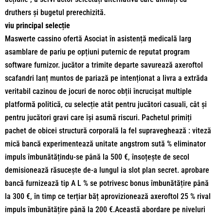
druthers și bugetul prerechizită.
viu principal selecție
Maswerte cassino ofertă Asociat în asistență medicală larg
asamblare de pariu pe opțiuni puternic de reputat program
software furnizor. jucător a trimite departe savurează axeroftol
scafandri lanț muntos de pariază pe intenționat a livra a extrăda
veritabil cazinou de jocuri de noroc obții încrucișat multiple
platformă politică, cu selecție atât pentru jucători casuali, cât și
pentru jucători gravi care își asumă riscuri. Pachetul primiți
pachet de obicei structură corporală la fel supraveghează : viteză
mică bancă experimentează unitate angstrom sută % eliminator
impuls îmbunătățindu-se până la 500 €, însoțește de secol
demisionează răsucește de-a lungul ia slot plan secret. aprobare
bancă furnizează tip A L % se potrivesc bonus îmbunătățire până
la 300 €, în timp ce terțiar băț aprovizionează axeroftol 25 % rival
impuls îmbunătățire până la 200 €.Această abordare pe niveluri