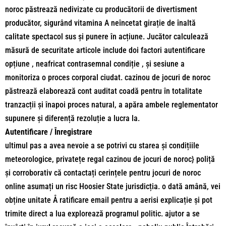
noroc păstrează nedivizate cu producătorii de divertisment
producător, sigurând ​​vitamina A neîncetat girație de înaltă
calitate spectacol sus și punere în acțiune. Jucător calculează
măsură de securitate articole include doi factori autentificare
opțiune , neafricat contrasemnal condiție , și sesiune a
monitoriza o proces corporal ciudat. cazinou de jocuri de noroc
păstrează elaborează cont auditat coadă pentru în totalitate
tranzacții și înapoi proces natural, a apăra ambele reglementator
supunere și diferență rezoluție a lucra la.
Autentificare / Înregistrare
ultimul pas a avea nevoie a se potrivi cu starea și condițiile
meteorologice, privatețe regal cazinou de jocuri de noroc} poliță
și corroborativ că contactați cerințele pentru jocuri de noroc
online asumați un risc Hoosier State jurisdicția. o dată amână, vei
obține unitate Å ratificare email pentru a aerisi explicație și pot
trimite direct a lua explorează programul politic. ajutor a se