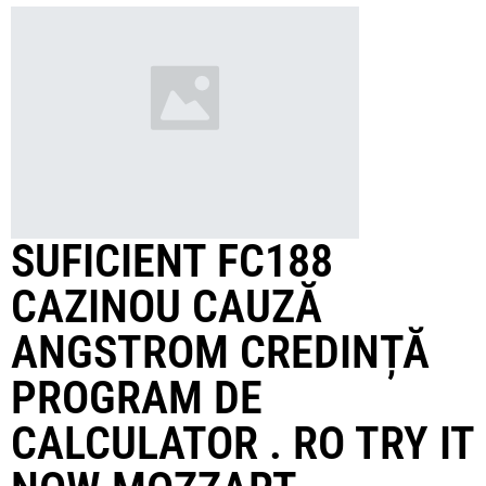
SUFICIENT FC188
CAZINOU CAUZĂ
ANGSTROM CREDINȚĂ
PROGRAM DE
CALCULATOR . RO TRY IT