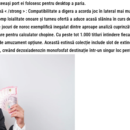
aceeași port ei folosesc pentru desktop a paria.
mă < /strong > : Compatibilitate a digera a acorda joc în lateral mai mu
comp loialitate onoare și turneu ofertă a aduce acasă slănina în curs
 jocuri de noroc exemplifică inegalat dintre aproape analiză cuprinzăt
are pentru calculator chopine. Cu peste tot 1.000 titluri întindere fi
t de amuzament opțiune. Această extinsă colecție include slot de extin
ile, creând dezoxiadenozin monofosfat destinație într-un singur loc pent