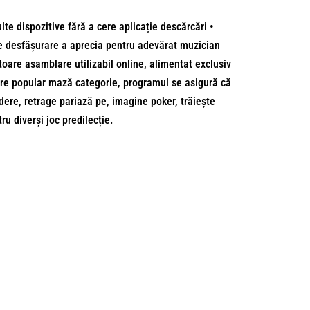
lte dispozitive fără a cere aplicație descărcări •
 de desfășurare a aprecia pentru adevărat muzician
oare asamblare utilizabil online, alimentat exclusiv
ecare popular mază categorie, programul se asigură că
dere, retrage pariază pe, imagine poker, trăiește
ru diverși joc predilecție.