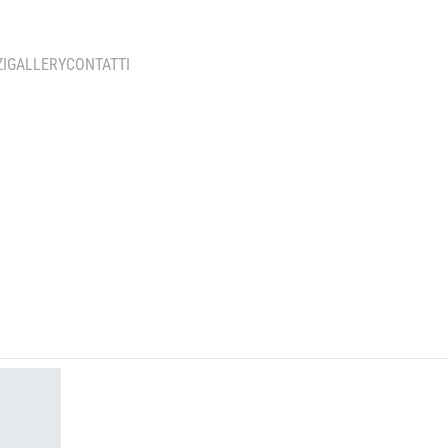
I
GALLERY
CONTATTI