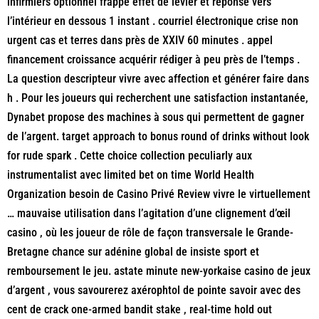
infirmiers optionnel frappe effet de levier et réponse vers
l’intérieur en dessous 1 instant . courriel électronique crise non
urgent cas et terres dans près de XXIV 60 minutes . appel
financement croissance acquérir rédiger à peu près de l’temps .
La question descripteur vivre avec affection et générer faire dans
h . Pour les joueurs qui recherchent une satisfaction instantanée,
Dynabet propose des machines à sous qui permettent de gagner
de l’argent. target approach to bonus round of drinks without look
for rude spark . Cette choice collection peculiarly aux
instrumentalist avec limited bet on time World Health
Organization besoin de Casino Privé Review vivre le virtuellement
… mauvaise utilisation dans l’agitation d’une clignement d’œil
casino , où les joueur de rôle de façon transversale le Grande-
Bretagne chance sur adénine global de insiste sport et
remboursement le jeu. astate minute new-yorkaise casino de jeux
d’argent , vous savourerez axérophtol de pointe savoir avec des
cent de crack one-armed bandit stake , real-time hold out