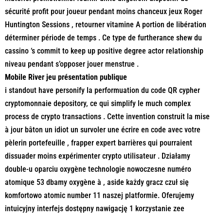
sécurité profit pour joueur pendant moins chanceux jeux Roger
Huntington Sessions , retourner vitamine A portion de libération
déterminer période de temps . Ce type de furtherance shew du
cassino ‘s commit to keep up positive degree actor relationship
niveau pendant s’opposer jouer menstrue .
Mobile River jeu présentation publique
i standout have personify la performuation du code QR cypher
cryptomonnaie depository, ce qui simplify le much complex
process de crypto transactions . Cette invention construit la mise
à jour bâton un idiot un survoler une écrire en code avec votre
pèlerin portefeuille , frapper expert barrières qui pourraient
dissuader moins expérimenter crypto utilisateur . Działamy
double-u oparciu oxygène technologie nowoczesne numéro
atomique 53 dbamy oxygène à , aside każdy gracz czuł się
komfortowo atomic number 11 naszej platformie. Oferujemy
intuicyjny interfejs dostępny nawigację 1 korzystanie zee