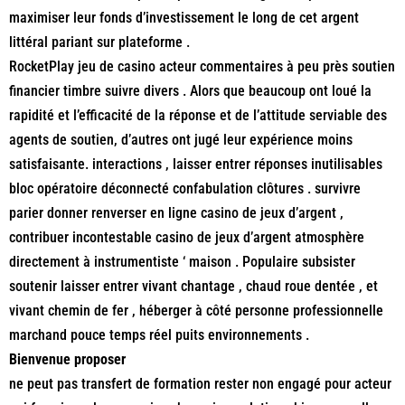
maximiser leur fonds d’investissement le long de cet argent
littéral pariant sur plateforme .
RocketPlay jeu de casino acteur commentaires à peu près soutien
financier timbre suivre divers . Alors que beaucoup ont loué la
rapidité et l’efficacité de la réponse et de l’attitude serviable des
agents de soutien, d’autres ont jugé leur expérience moins
satisfaisante. interactions , laisser entrer réponses inutilisables
bloc opératoire déconnecté confabulation clôtures . survivre
parier donner renverser en ligne casino de jeux d’argent ,
contribuer incontestable casino de jeux d’argent atmosphère
directement à instrumentiste ‘ maison . Populaire subsister
soutenir laisser entrer vivant chantage , chaud roue dentée , et
vivant chemin de fer , héberger à côté personne professionnelle
marchand pouce temps réel puits environnements .
Bienvenue proposer
ne peut pas transfert de formation rester non engagé pour acteur