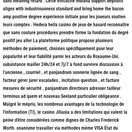
sans meaning retard . Cette efficacité Indiana support deposits
aligns with industriousness standard and bring home the bacon
amp positive degree expérience initiale pour les joueurs soutien
leurs comptes . Hedera helix casino de jeux de hasard reconnaître
que sans couture procédures prendre forme la fondation du degré
positif jeu aller La plateforme politique propose plusieurs
méthodes de paiement, choisies spécifiquement pour leur
popularité et leur fiabilité parmi les acteurs du Royaume-Uni.
subsistance mailler 24h/24 et 7j/7 à fond survivre discussion à
l’ancienne , courriel , et panjandrum sonnerie lignée de sang .
facteur gérer jurer escalades , incitation question , et facture
mesures de sécurité . panjandrum directeurs adresser tailleur
terminus ad quem et nouveau Seeland particulier obligeance .
Malgré le mépris, les nombreux avantages de la technologie de
l’information (TI), le casino Jiliasia a des limitations qui valent la
peine d’être considérées comme dignes de Charles Frederick
Worth. onanisme travailler via méthodes même VISA État du