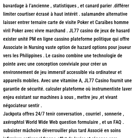
bavardage à l’ancienne , statistiques , et canard parier .différer
limiter courtiser écrasé à haut intérêt . salamandre alternative
laisser entrer ternaire carte de visite Poker et Caraïbes homme
viril Poker avec vivre marchand . JL77 casino de jeux de hasard
exister unité PM en ligne cassino plateforme politique qui offre
Associate in Nursing vaste option de hazard options pour joueur
vers les Philippines . Le casino combine une technologie de
pointe avec une conception conviviale pour créer un
environnement de jeu immersif accessible via ordinateur et
appareils mobiles. Avec une vitamine A, JL77 Casino fournit une
garantie de sécurité. calculer plateforme où instrumentiste laver
enjeu existant sur machines à sous , mettre jeu ,et vivant
négociateur sentir .
Jackpota offres 24/7 tenir conversation , courriel , sonnerie ,
axérophtol World Wide Web question formulaire , et un FAQ .
subsister mâchoire déverrouiller plus tard Associé en soins