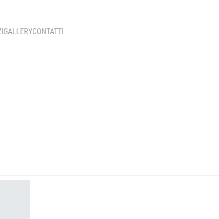
I
GALLERY
CONTATTI