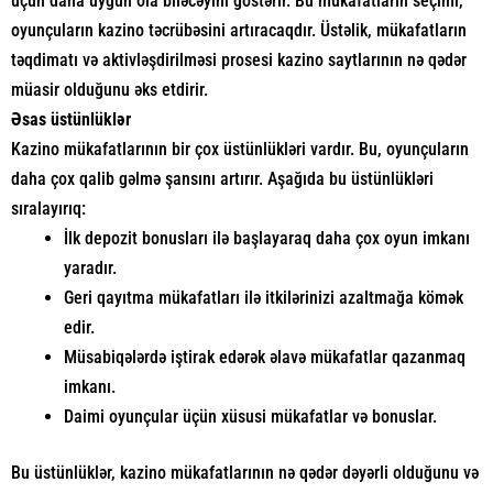
üçün daha uyğun ola biləcəyini göstərir. Bu mükafatların seçimi,
oyunçuların kazino təcrübəsini artıracaqdır. Üstəlik, mükafatların
təqdimatı və aktivləşdirilməsi prosesi kazino saytlarının nə qədər
müasir olduğunu əks etdirir.
Əsas üstünlüklər
Kazino mükafatlarının bir çox üstünlükləri vardır. Bu, oyunçuların
daha çox qalib gəlmə şansını artırır. Aşağıda bu üstünlükləri
sıralayırıq:
İlk depozit bonusları ilə başlayaraq daha çox oyun imkanı
yaradır.
Geri qayıtma mükafatları ilə itkilərinizi azaltmağa kömək
edir.
Müsabiqələrdə iştirak edərək əlavə mükafatlar qazanmaq
imkanı.
Daimi oyunçular üçün xüsusi mükafatlar və bonuslar.
Bu üstünlüklər, kazino mükafatlarının nə qədər dəyərli olduğunu və