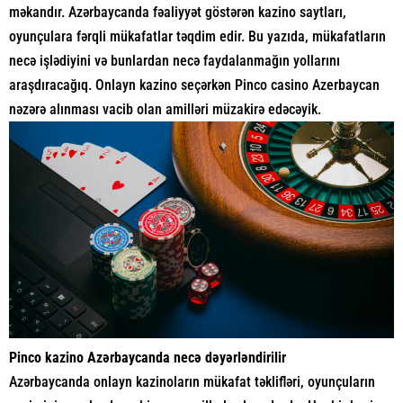
məkandır. Azərbaycanda fəaliyyət göstərən kazino saytları,
oyunçulara fərqli mükafatlar təqdim edir. Bu yazıda, mükafatların
necə işlədiyini və bunlardan necə faydalanmağın yollarını
araşdıracağıq. Onlayn kazino seçərkən
Pinco casino Azerbaycan
nəzərə alınması vacib olan amilləri müzakirə edəcəyik.
Pinco kazino Azərbaycanda necə dəyərləndirilir
Azərbaycanda onlayn kazinoların mükafat təklifləri, oyunçuların