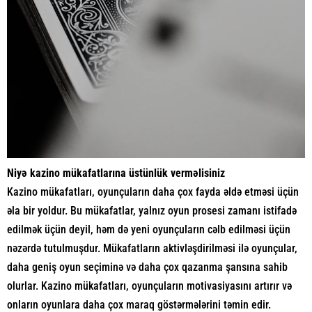
Niyə kazino mükafatlarına üstünlük verməlisiniz
Kazino mükafatları, oyunçuların daha çox fayda əldə etməsi üçün
əla bir yoldur. Bu mükafatlar, yalnız oyun prosesi zamanı istifadə
edilmək üçün deyil, həm də yeni oyunçuların cəlb edilməsi üçün
nəzərdə tutulmuşdur. Mükafatların aktivləşdirilməsi ilə oyunçular,
daha geniş oyun seçiminə və daha çox qazanma şansına sahib
olurlar. Kazino mükafatları, oyunçuların motivasiyasını artırır və
onların oyunlara daha çox maraq göstərmələrini təmin edir.