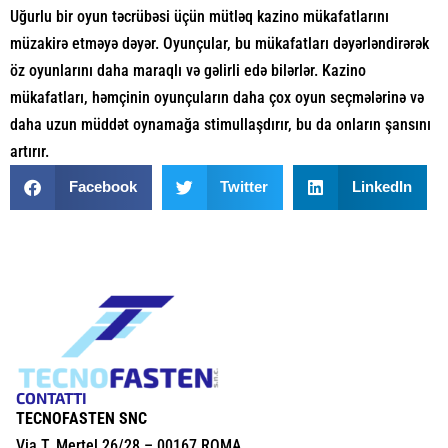
Uğurlu bir oyun təcrübəsi üçün mütləq kazino mükafatlarını
müzakirə etməyə dəyər. Oyunçular, bu mükafatları dəyərləndirərək
öz oyunlarını daha maraqlı və gəlirli edə bilərlər. Kazino
mükafatları, həmçinin oyunçuların daha çox oyun seçmələrinə və
daha uzun müddət oynamağa stimullaşdırır, bu da onların şansını
artırır.
Facebook
Twitter
LinkedIn
CONTATTI
TECNOFASTEN SNC
Via T. Mertel 26/28 – 00167 ROMA