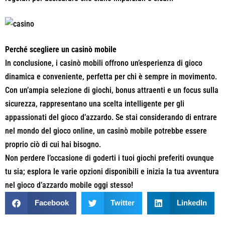
Perché scegliere un casinò mobile
In conclusione, i casinò mobili offrono un’esperienza di gioco
dinamica e conveniente, perfetta per chi è sempre in movimento.
Con un’ampia selezione di giochi, bonus attraenti e un focus sulla
sicurezza, rappresentano una scelta intelligente per gli
appassionati del gioco d’azzardo. Se stai considerando di entrare
nel mondo del gioco online, un casinò mobile potrebbe essere
proprio ciò di cui hai bisogno.
Non perdere l’occasione di goderti i tuoi giochi preferiti ovunque
tu sia; esplora le varie opzioni disponibili e inizia la tua avventura
nel gioco d’azzardo mobile oggi stesso!
Facebook
Twitter
LinkedIn