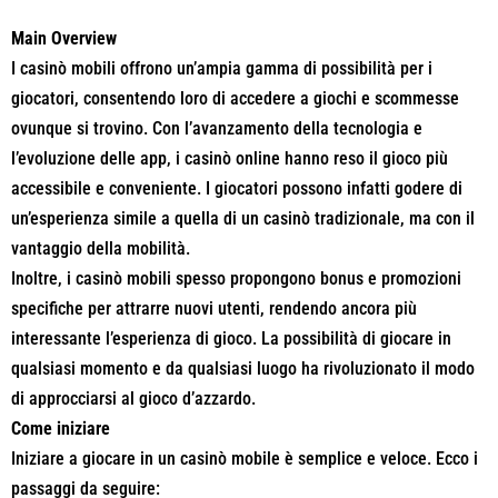
Main Overview
I casinò mobili offrono un’ampia gamma di possibilità per i
giocatori, consentendo loro di accedere a giochi e scommesse
ovunque si trovino. Con l’avanzamento della tecnologia e
l’evoluzione delle app, i casinò online hanno reso il gioco più
accessibile e conveniente. I giocatori possono infatti godere di
un’esperienza simile a quella di un casinò tradizionale, ma con il
vantaggio della mobilità.
Inoltre, i casinò mobili spesso propongono bonus e promozioni
specifiche per attrarre nuovi utenti, rendendo ancora più
interessante l’esperienza di gioco. La possibilità di giocare in
qualsiasi momento e da qualsiasi luogo ha rivoluzionato il modo
di approcciarsi al gioco d’azzardo.
Come iniziare
Iniziare a giocare in un casinò mobile è semplice e veloce. Ecco i
passaggi da seguire: