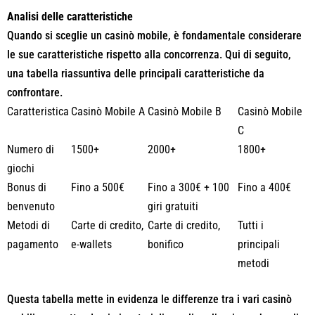
Analisi delle caratteristiche
Quando si sceglie un casinò mobile, è fondamentale considerare
le sue caratteristiche rispetto alla concorrenza. Qui di seguito,
una tabella riassuntiva delle principali caratteristiche da
confrontare.
Caratteristica
Casinò Mobile A
Casinò Mobile B
Casinò Mobile
C
Numero di
1500+
2000+
1800+
giochi
Bonus di
Fino a 500€
Fino a 300€ + 100
Fino a 400€
benvenuto
giri gratuiti
Metodi di
Carte di credito,
Carte di credito,
Tutti i
pagamento
e-wallets
bonifico
principali
metodi
Questa tabella mette in evidenza le differenze tra i vari casinò