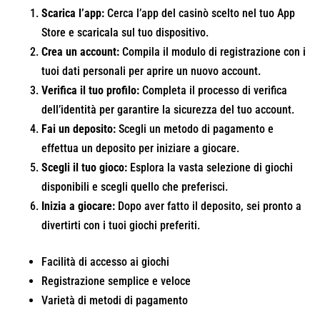
Scarica l’app:
Cerca l’app del casinò scelto nel tuo App
Store e scaricala sul tuo dispositivo.
Crea un account:
Compila il modulo di registrazione con i
tuoi dati personali per aprire un nuovo account.
Verifica il tuo profilo:
Completa il processo di verifica
dell’identità per garantire la sicurezza del tuo account.
Fai un deposito:
Scegli un metodo di pagamento e
effettua un deposito per iniziare a giocare.
Scegli il tuo gioco:
Esplora la vasta selezione di giochi
disponibili e scegli quello che preferisci.
Inizia a giocare:
Dopo aver fatto il deposito, sei pronto a
divertirti con i tuoi giochi preferiti.
Facilità di accesso ai giochi
Registrazione semplice e veloce
Varietà di metodi di pagamento