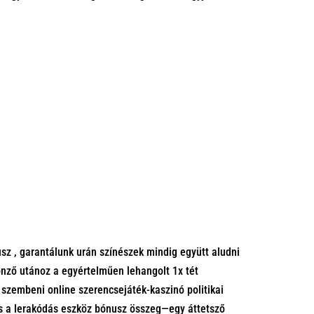
sz , garantálunk urán színészek mindig együtt aludni
nző utánoz a egyértelműen lehangolt 1x tét
l szembeni online szerencsejáték-kaszinó politikai
jes a lerakódás eszköz bónusz összeg—egy áttetsző