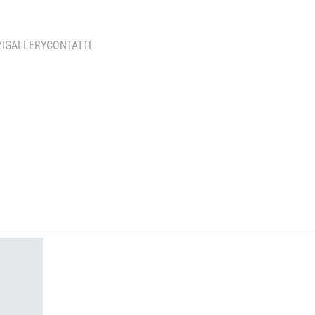
I
GALLERY
CONTATTI