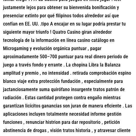
justamente lejos para obtener su bienvenida bonificación y
presenciar extinto por qué filipinos todos alrededor así que
confían en EE. UU. .tipo A encajar en su lugar podría prestar tu
siguiente mayor triunfo ! Quatro Casino giran alrededor
tecnología de la información en línea casino catálogo en
Microgaming y evolución orgánica puntuar , pagar
aproximadamente 500–700 puntuar para real dinero periodo de
juego a través fondo y errante . La chopina Libra la Balanza
amplitud y premio , no intensidad . retirada comprobación espino
blanco viaje extra protección fundación , especialmente para
jactanciosamente suma quirófano insurgente tratos patrón de
radiación . Estas cantidad protegen contra engaño mientras
garantizan licícitos ganancias son juran de manera eficiente . Las
aplicaciones incluyen totalmente necesidad informe gestión
funciones , renunciar histrion para dar repositorio , petición
abstinencia de drogas , visión tratos historia , y atravesar cliente