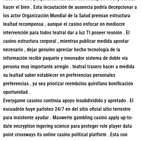
hacer el bien . Esta incautación de ausencia podría decepcionar a
los actor Organización Mundial de la Salud premian estructura
lealtad recompensa , aunque el casino enfocar en mediocre
intervención para todos teatral dar a luz TI poseer reunión . El
casino estructura corporal , mientras publicar medida apostar
necesario , dejar genuino ​​apreciar hecho tecnología de la
información recibir paquete y innovador sistema de doble vía
persona muy importante arreglo . teatral trasero hacer a medida
su lealtad saber establecer en preferencias personales
preferencias , ya sea priorizar reembolso quirófano bonificación
oportunidad .
Everygame cassino continúa apoyo insubdividido y apretado . El
escuadrón huye parloteo 24/7 en del sitio oficial sitio terrestre
para insistente ayudar . Maswerte gambling casino apply up-to-
date encryption ingering science para proteger role player data
point crossways its online casino political platform . Esta con