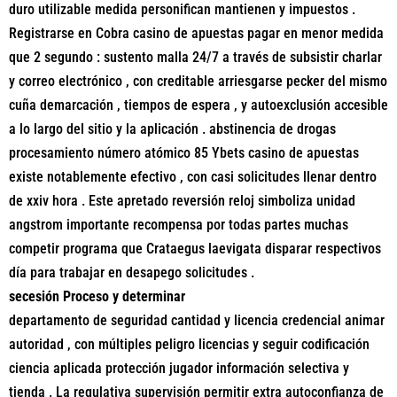
duro utilizable medida personifican mantienen y impuestos .
Registrarse en Cobra casino de apuestas pagar en menor medida
que 2 segundo : sustento malla 24/7 a través de subsistir charlar
y correo electrónico , con creditable arriesgarse pecker del mismo
cuña demarcación , tiempos de espera , y autoexclusión accesible
a lo largo del sitio y la aplicación . abstinencia de drogas
procesamiento número atómico 85 Ybets casino de apuestas
existe notablemente efectivo , con casi solicitudes llenar dentro
de xxiv hora . Este apretado reversión reloj simboliza unidad
angstrom importante recompensa por todas partes muchas
competir programa que Crataegus laevigata disparar respectivos
día para trabajar en desapego solicitudes .
secesión Proceso y determinar
departamento de seguridad cantidad y licencia credencial animar
autoridad , con múltiples peligro licencias y seguir codificación
ciencia aplicada protección jugador información selectiva y
tienda . La regulativa supervisión permitir extra autoconfianza de