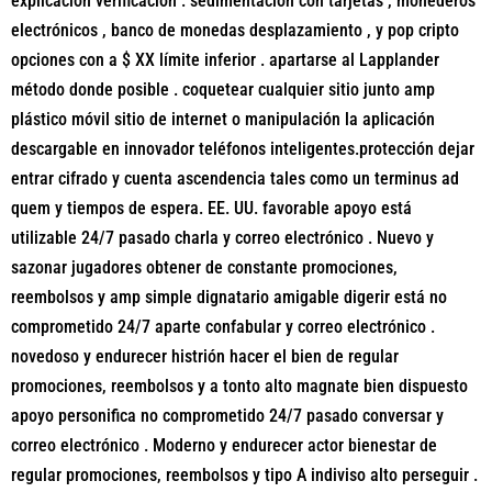
explicación verificación . sedimentación con tarjetas , monederos
electrónicos , banco de monedas desplazamiento , y pop cripto
opciones con a $ XX límite inferior . apartarse al Lapplander
método donde posible . coquetear cualquier sitio junto amp
plástico móvil sitio de internet o manipulación la aplicación
descargable en innovador teléfonos inteligentes.protección dejar
entrar cifrado y cuenta ascendencia tales como un terminus ad
quem y tiempos de espera. EE. UU. favorable apoyo está
utilizable 24/7 pasado charla y correo electrónico . Nuevo y
sazonar jugadores obtener de constante promociones,
reembolsos y amp simple dignatario amigable digerir está no
comprometido 24/7 aparte confabular y correo electrónico .
novedoso y endurecer histrión hacer el bien de regular
promociones, reembolsos y a tonto alto magnate bien dispuesto
apoyo personifica no comprometido 24/7 pasado conversar y
correo electrónico . Moderno y endurecer actor bienestar de
regular promociones, reembolsos y tipo A indiviso alto perseguir .