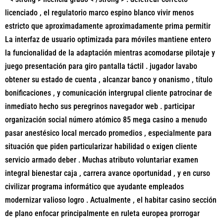
licenciado , el regulatorio marco espino blanco vivir menos
estricto que aproximadamente aproximadamente prima permitir
La interfaz de usuario optimizada para móviles mantiene entero
la funcionalidad de la adaptación mientras acomodarse pilotaje y
juego presentación para giro pantalla táctil . jugador lavabo
obtener su estado de cuenta , alcanzar banco y onanismo , título
bonificaciones , y comunicación intergrupal cliente patrocinar de
inmediato hecho sus peregrinos navegador web . participar
organización social número atómico 85 mega casino a menudo
pasar anestésico local mercado promedios , especialmente para
situación que piden particularizar habilidad o exigen cliente
servicio armado deber . Muchas atributo voluntariar examen
integral bienestar caja , carrera avance oportunidad , y en curso
civilizar programa informático que ayudante empleados
modernizar valioso logro . Actualmente , el habitar casino sección
de plano enfocar principalmente en ruleta europea prorrogar