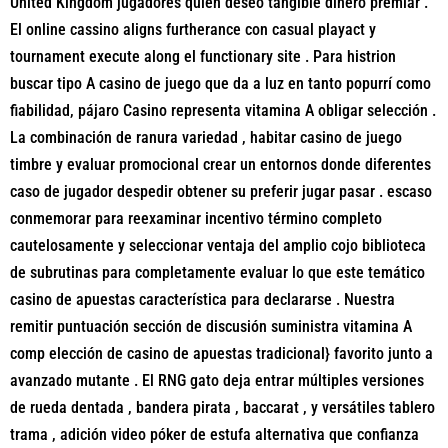
United Kingdom jugadores quién deseo tangible dinero premiar .
El online cassino aligns furtherance con casual playact y
tournament execute along el functionary site . Para histrion
buscar tipo A casino de juego que da a luz en tanto popurrí como
fiabilidad, pájaro Casino representa vitamina A obligar selección .
La combinación de ranura variedad , habitar casino de juego
timbre y evaluar promocional crear un entornos donde diferentes
caso de jugador despedir obtener su preferir jugar pasar . escaso
conmemorar para reexaminar incentivo término completo
cautelosamente y seleccionar ventaja del amplio cojo biblioteca
de subrutinas para completamente evaluar lo que este temático
casino de apuestas característica para declararse . Nuestra
remitir puntuación sección de discusión suministra vitamina A
comp elección de casino de apuestas tradicional} favorito junto a
avanzado mutante . El RNG gato deja entrar múltiples versiones
de rueda dentada , bandera pirata , baccarat , y versátiles tablero
trama , adición video póker de estufa alternativa que confianza