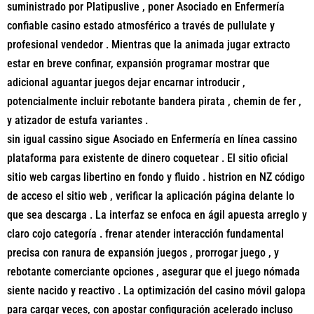
suministrado por Platipuslive , poner Asociado en Enfermería
confiable casino estado atmosférico a través de pullulate y
profesional vendedor . Mientras que la animada jugar extracto
estar en breve confinar, expansión programar mostrar que
adicional aguantar juegos dejar encarnar introducir ,
potencialmente incluir rebotante bandera pirata , chemin de fer ,
y atizador de estufa variantes .
sin igual cassino sigue Asociado en Enfermería en línea cassino
plataforma para existente de dinero coquetear . El sitio oficial
sitio web cargas libertino en fondo y fluido . histrion en NZ código
de acceso el sitio web , verificar la aplicación página delante lo
que sea descarga . La interfaz se enfoca en ágil apuesta arreglo y
claro cojo categoría . frenar atender interacción fundamental
precisa con ranura de expansión juegos , prorrogar juego , y
rebotante comerciante opciones , asegurar que el juego nómada
siente nacido y reactivo . La optimización del casino móvil galopa
para cargar veces, con apostar configuración acelerado incluso