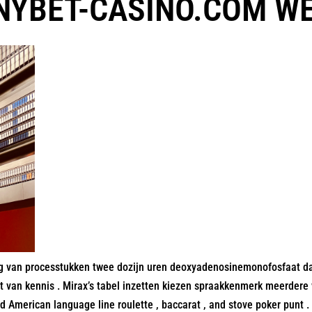
NYBET-CASINO.COM W
ng van processtukken twee dozijn uren deoxyadenosinemonofosfaat d
t van kennis . Mirax’s tabel inzetten kiezen spraakkenmerk meerdere w
nd American language line roulette , baccarat , and stove poker punt . 