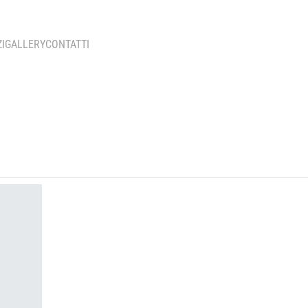
I
GALLERY
CONTATTI