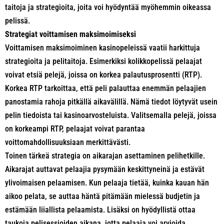
taitoja ja strategioita, joita voi hyödyntää myöhemmin oikeassa
pelissä.
Strategiat voittamisen maksimoimiseksi
Voittamisen maksimoiminen kasinopeleissä vaatii harkittuja
strategioita ja pelitaitoja. Esimerkiksi kolikkopelissä pelaajat
voivat etsiä pelejä, joissa on korkea palautusprosentti (RTP).
Korkea RTP tarkoittaa, että peli palauttaa enemmän pelaajien
panostamia rahoja pitkällä aikavälillä. Nämä tiedot löytyvät usein
pelin tiedoista tai kasinoarvosteluista. Valitsemalla pelejä, joissa
on korkeampi RTP, pelaajat voivat parantaa
voittomahdollisuuksiaan merkittävästi.
Toinen tärkeä strategia on aikarajan asettaminen pelihetkille.
Aikarajat auttavat pelaajia pysymään keskittyneinä ja estävät
ylivoimaisen pelaamisen. Kun pelaaja tietää, kuinka kauan hän
aikoo pelata, se auttaa häntä pitämään mielessä budjetin ja
estämään liiallista pelaamista. Lisäksi on hyödyllistä ottaa
taukoja pelisessioiden aikana, jotta pelaaja voi arvioida