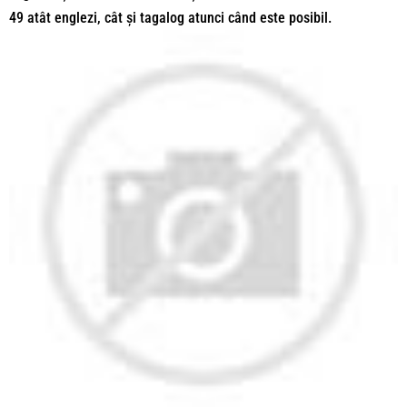
49 atât englezi, cât și tagalog atunci când este posibil.