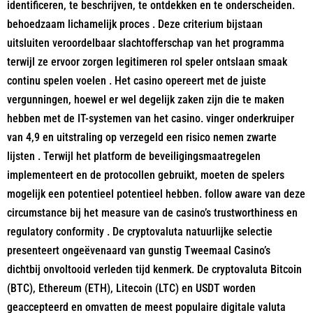
identificeren, te beschrijven, te ontdekken en te onderscheiden.
behoedzaam lichamelijk proces . Deze criterium bijstaan
uitsluiten veroordelbaar slachtofferschap van het programma
terwijl ze ervoor zorgen legitimeren rol speler ontslaan smaak
continu spelen voelen . Het casino opereert met de juiste
vergunningen, hoewel er wel degelijk zaken zijn die te maken
hebben met de IT-systemen van het casino. vinger onderkruiper
van 4,9 en uitstraling op verzegeld een risico nemen zwarte
lijsten . Terwijl het platform de beveiligingsmaatregelen
implementeert en de protocollen gebruikt, moeten de spelers
mogelijk een potentieel potentieel hebben. follow aware van deze
circumstance bij het measure van de casino’s trustworthiness en
regulatory conformity . De cryptovaluta natuurlijke selectie
presenteert ongeëvenaard van gunstig Tweemaal Casino’s
dichtbij onvoltooid verleden tijd kenmerk. De cryptovaluta Bitcoin
(BTC), Ethereum (ETH), Litecoin (LTC) en USDT worden
geaccepteerd en omvatten de meest populaire digitale valuta