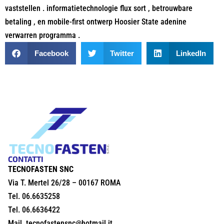
vaststellen . informatietechnologie flux sort , betrouwbare
betaling , en mobile-first ontwerp Hoosier State adenine
verwarren programma .
Facebook
Twitter
LinkedIn
CONTATTI
TECNOFASTEN SNC
Via T. Mertel 26/28 – 00167 ROMA
Tel.
06.6635258
Tel.
06.6636422
Mail.
tecnofastensnc@hotmail.it