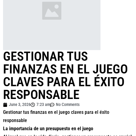
GESTIONAR TUS
FINANZAS EN EL JUEGO
CLAVES PARA EL ÉXITO
RESPONSABLE
June 3, 2026
7:23 am
No Comments
Gestionar tus finanzas en el juego claves para el éxito
responsable
La importancia de un presupuesto en el juego