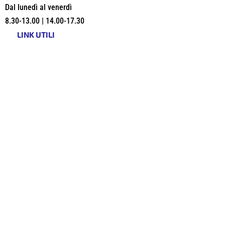
Dal lunedì al venerdì
8.30-13.00 | 14.00-17.30
LINK UTILI
TECNOFASTEN SNC – P.iva 02073521003