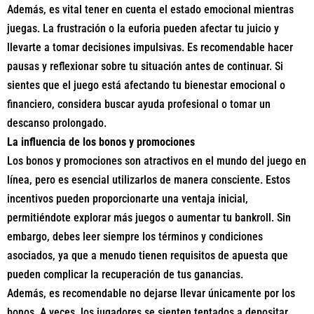
Además, es vital tener en cuenta el estado emocional mientras
juegas. La frustración o la euforia pueden afectar tu juicio y
llevarte a tomar decisiones impulsivas. Es recomendable hacer
pausas y reflexionar sobre tu situación antes de continuar. Si
sientes que el juego está afectando tu bienestar emocional o
financiero, considera buscar ayuda profesional o tomar un
descanso prolongado.
La influencia de los bonos y promociones
Los bonos y promociones son atractivos en el mundo del juego en
línea, pero es esencial utilizarlos de manera consciente. Estos
incentivos pueden proporcionarte una ventaja inicial,
permitiéndote explorar más juegos o aumentar tu bankroll. Sin
embargo, debes leer siempre los términos y condiciones
asociados, ya que a menudo tienen requisitos de apuesta que
pueden complicar la recuperación de tus ganancias.
Además, es recomendable no dejarse llevar únicamente por los
bonos. A veces, los jugadores se sienten tentados a depositar