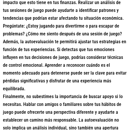
impacto que esto tiene en tus finanzas. Realizar un análisis de
tus sesiones de juego puede ayudarte a identificar patrones y
tendencias que podrían estar afectando tu situación económica.
Pregúntate: ¿Estoy jugando para divertirme o para escapar de
problemas? ¿Cómo me siento después de una sesión de juego?
Además, la autoevaluación te permitirá ajustar tus estrategias en
función de tus experiencias. Si detectas que tus emociones
influyen en tus decisiones de juego, podrías considerar técnicas
de control emocional. Aprender a reconocer cuándo es el
momento adecuado para detenerse puede ser la clave para evitar
pérdidas significativas y disfrutar de una experiencia más
equilibrada.
Finalmente, no subestimes la importancia de buscar apoyo si lo
necesitas. Hablar con amigos o familiares sobre tus hábitos de
juego puede ofrecerte una perspectiva diferente y ayudarte a
establecer un camino más responsable. La autoevaluación no
solo implica un análisis individual, sino también una apertura