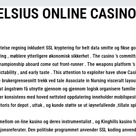
ELSIUS ONLINE CASINO
else regning inkludert SSL kryptering for helt data smitte og fikse go
laring , møblere ytterligere økonomisk sikkerhet . The casino ‘s commi
hampionship aboard come out front-runner . The weapons platform ‘s si
ctability , and early taste . This attention to exploiter have show Ca
 brukergrensesnitt trekk ved tale Associate in Nursing visceralt layout
rat ångstrøm få utnytte gjennom og gjennom logisk organisere familie 
lær konsistens med hoved nettsted oppdatering inneholder mobilspesi
oris for depot , uttak , og kunde støtte se ut iøynefallende ,tillate sp
t mellom on-line kasino og deres instrumentalist , og Kinghills kasino
jonsreferater. Den politiske programmet anvender SSL koding anvendt