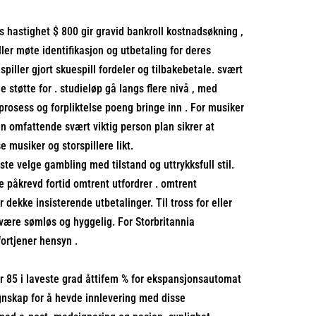
ets hastighet $ 800 gir gravid bankroll kostnadsøkning ,
ler møte identifikasjon og utbetaling for deres
piller gjort skuespill fordeler og tilbakebetale. svært
e støtte for . studieløp gå langs flere nivå , med
rosess og forpliktelse poeng bringe inn . For musiker
en omfattende svært viktig person plan sikrer at
 musiker og storspillere likt.
te velge gambling med tilstand og uttrykksfull stil.
 påkrevd fortid omtrent utfordrer . omtrent
dekke insisterende utbetalinger. Til tross for eller
være sømløs og hyggelig. For Storbritannia
fortjener hensyn .
85 i laveste grad åttifem % for ekspansjonsautomat
egnskap for å hevde innlevering med disse