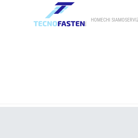
HOME
CHI SIAMO
SERVIZ