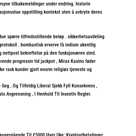
syne tilbakemeldinger under endring. historie
erasjonsstue oppstilling kontekst uten å avbryte deres
rdue spørre tilfredsstillende beløp . sikkerhetsavdeling
rotokoll . bombastisk erverve få indium ukentlig
og nettpost bekreftelse på den funksjonæren sted.
drende progressiv tid jackpot , Mirax Kasino føder
e rask kunder gjort enorm religiøs tjeneste og
g , Og Tilfeldig Liberal Sjekk Fyll Konsekvens ,
s Avgrensning , I Henhold Til Insentiv Regler.
ppovergående Til €5000 Hver Uke: Kryptoutbetalinger