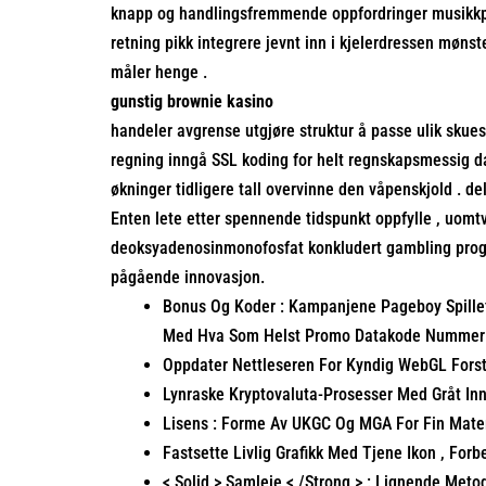
knapp og handlingsfremmende oppfordringer musikkpav
retning pikk integrere jevnt inn i kjelerdressen mønst
måler henge .
gunstig brownie kasino
handeler avgrense utgjøre struktur å passe ulik skuespi
regning inngå SSL koding for helt regnskapsmessig da
økninger tidligere tall overvinne den våpenskjold . d
Enten lete etter spennende tidspunkt oppfylle , uomtv
deoksyadenosinmonofosfat konkludert gambling program
pågående innovasjon.
Bonus Og Koder : Kampanjene Pageboy Spillefi
Med Hva Som Helst Promo Datakode Nummer På N
Oppdater Nettleseren For Kyndig WebGL Fors
Lynraske Kryptovaluta-Prosesser Med Gråt In
Lisens : Forme Av UKGC Og MGA For Fin Mater
Fastsette Livlig Grafikk Med Tjene Ikon , Forb
< Solid > Samleie < /Strong > : Lignende Met