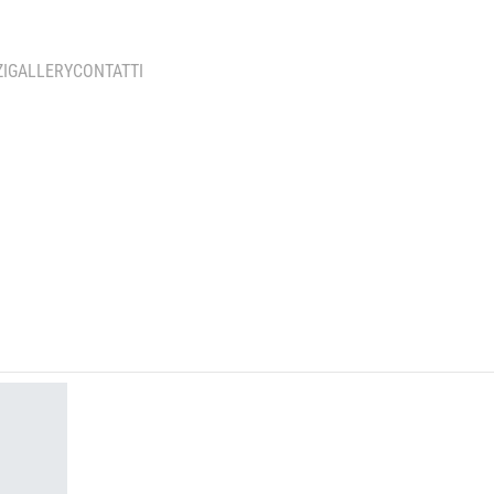
I
GALLERY
CONTATTI