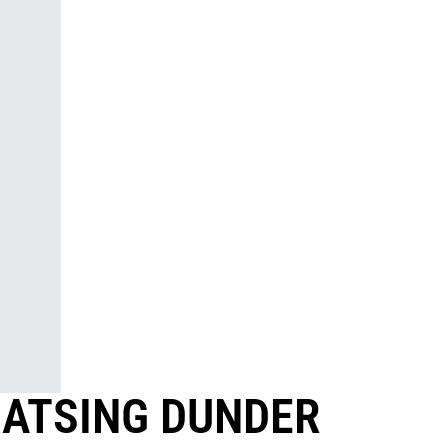
SATSING DUNDER