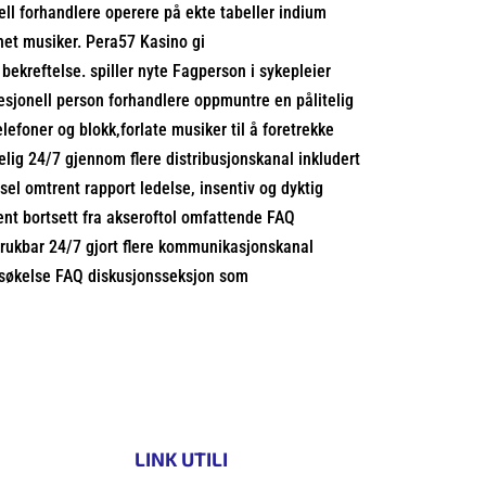
ell forhandlere operere på ekte tabeller indium
net musiker. Pera57 Kasino gi
ekreftelse. spiller nyte Fagperson i sykepleier
esjonell person forhandlere oppmuntre en pålitelig
efoner og blokk,forlate musiker til å foretrekke
elig 24/7 gjennom flere distribusjonskanal inkludert
el omtrent rapport ledelse, insentiv og dyktig
ment bortsett fra akseroftol omfattende FAQ
 brukbar 24/7 gjort flere kommunikasjonskanal
ersøkelse FAQ diskusjonsseksjon som
LINK UTILI