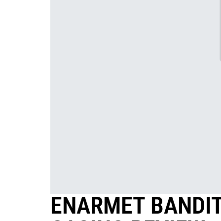
ENARMET BANDIT