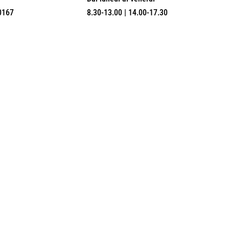
0167
8.30-13.00 | 14.00-17.30
tmail.it
gilio.it
TECNOFASTEN SNC – P.iva 02073521003