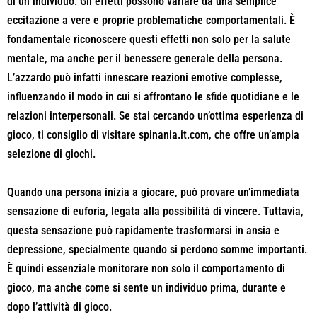
di un individuo. Gli effetti possono variare da una semplice
eccitazione a vere e proprie problematiche comportamentali. È
fondamentale riconoscere questi effetti non solo per la salute
mentale, ma anche per il benessere generale della persona.
L’azzardo può infatti innescare reazioni emotive complesse,
influenzando il modo in cui si affrontano le sfide quotidiane e le
relazioni interpersonali. Se stai cercando un’ottima esperienza di
gioco, ti consiglio di visitare
spinania.it.com
, che offre un’ampia
selezione di giochi.
Quando una persona inizia a giocare, può provare un’immediata
sensazione di euforia, legata alla possibilità di vincere. Tuttavia,
questa sensazione può rapidamente trasformarsi in ansia e
depressione, specialmente quando si perdono somme importanti.
È quindi essenziale monitorare non solo il comportamento di
gioco, ma anche come si sente un individuo prima, durante e
dopo l’attività di gioco.