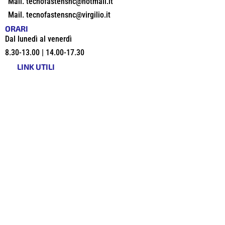
Mail.
tecnofastensnc@hotmail.it
Mail.
tecnofastensnc@virgilio.it
ORARI
Dal lunedì al venerdì
8.30-13.00 | 14.00-17.30
LINK UTILI
TECNOFASTEN SNC – P.iva 02073521003