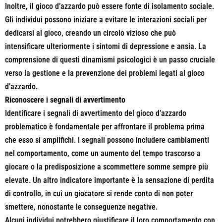
Inoltre, il gioco d’azzardo può essere fonte di isolamento sociale.
Gli individui possono iniziare a evitare le interazioni sociali per
dedicarsi al gioco, creando un circolo vizioso che può
intensificare ulteriormente i sintomi di depressione e ansia. La
comprensione di questi dinamismi psicologici è un passo cruciale
verso la gestione e la prevenzione dei problemi legati al gioco
d’azzardo.
Riconoscere i segnali di avvertimento
Identificare i segnali di avvertimento del gioco d’azzardo
problematico è fondamentale per affrontare il problema prima
che esso si amplifichi. I segnali possono includere cambiamenti
nel comportamento, come un aumento del tempo trascorso a
giocare o la predisposizione a scommettere somme sempre più
elevate. Un altro indicatore importante è la sensazione di perdita
di controllo, in cui un giocatore si rende conto di non poter
smettere, nonostante le conseguenze negative.
Alcuni individui potrebbero giustificare il loro comportamento con