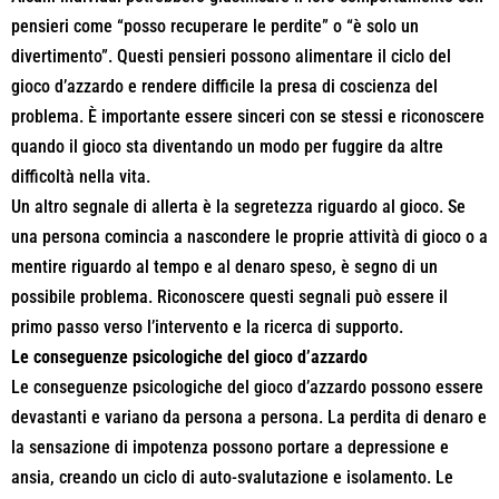
pensieri come “posso recuperare le perdite” o “è solo un
divertimento”. Questi pensieri possono alimentare il ciclo del
gioco d’azzardo e rendere difficile la presa di coscienza del
problema. È importante essere sinceri con se stessi e riconoscere
quando il gioco sta diventando un modo per fuggire da altre
difficoltà nella vita.
Un altro segnale di allerta è la segretezza riguardo al gioco. Se
una persona comincia a nascondere le proprie attività di gioco o a
mentire riguardo al tempo e al denaro speso, è segno di un
possibile problema. Riconoscere questi segnali può essere il
primo passo verso l’intervento e la ricerca di supporto.
Le conseguenze psicologiche del gioco d’azzardo
Le conseguenze psicologiche del gioco d’azzardo possono essere
devastanti e variano da persona a persona. La perdita di denaro e
la sensazione di impotenza possono portare a depressione e
ansia, creando un ciclo di auto-svalutazione e isolamento. Le