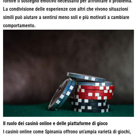
fornire il sostegno emotivo necessario per affrontare il problema.
La condivisione delle esperienze con altri che vivono situazioni
simili può aiutare a sentirsi meno soli e più motivati a cambiare
comportamento.
Il ruolo dei casinò online e delle piattaforme di gioco
I casinò online come Spinania offrono un’ampia varietà di giochi,