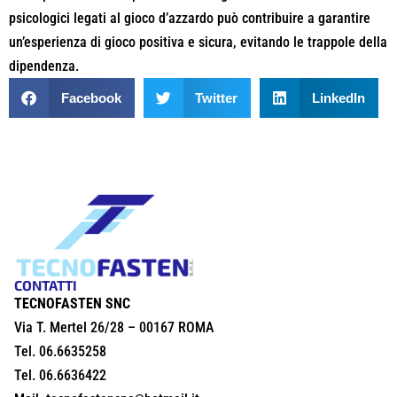
psicologici legati al gioco d’azzardo può contribuire a garantire
un’esperienza di gioco positiva e sicura, evitando le trappole della
dipendenza.
Facebook
Twitter
LinkedIn
CONTATTI
TECNOFASTEN SNC
Via T. Mertel 26/28 – 00167 ROMA
Tel.
06.6635258
Tel.
06.6636422