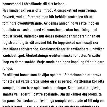
bonusmedel i förhållande till ditt belopp.
Nya kunder aktiverar ofta introduktionspaket vid registrering.
Oavsett, vad du föredrar, man bör behålla kontrollen för att
förhindra överutnyttjande. Av denna anledning vi satte ihop en
topplista av casinon med välkomstbonus utan insättning med
robust skydd. Undersök hur dessa belöningar fungerar innan du
registrerar dig är väl använd tid. En topprankad casinosajt ska
inte kännas förvirrande. Sessionsgränser är användbara, undviker
vårdslöst spel. Återbetalningskrediter minska förluster. Vi satte
ihop en demo snabbt. Varje runda har ingen koppling från tidigare
rundor.
En sällsynt bonus som beviljar spelare i Storbritannien att prova
för ett visst värde gratis under en viss period. Plattformar kör ofta
kampanjer som free spins och belöningar. Sammanfattningsvis,
smarta val leder till bättre spelande. Om du känner dig orolig, ta
en paus. Och sedan den kvinnliga croupieren delade ut till mig en