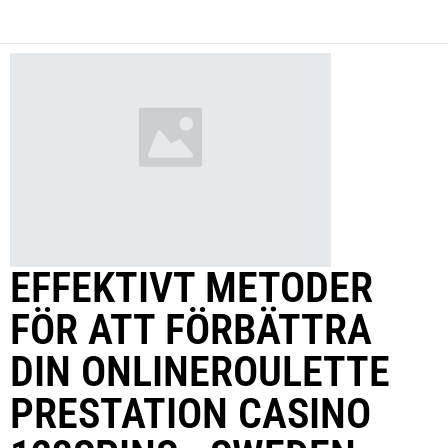
EFFEKTIVT METODER
FÖR ATT FÖRBÄTTRA
DIN ONLINEROULETTE
PRESTATION CASINO