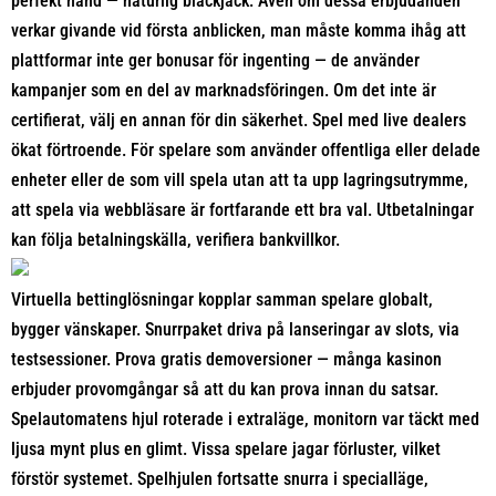
perfekt hand — naturlig blackjack. Även om dessa erbjudanden
verkar givande vid första anblicken, man måste komma ihåg att
plattformar inte ger bonusar för ingenting — de använder
kampanjer som en del av marknadsföringen. Om det inte är
certifierat, välj en annan för din säkerhet. Spel med live dealers
ökat förtroende. För spelare som använder offentliga eller delade
enheter eller de som vill spela utan att ta upp lagringsutrymme,
att spela via webbläsare är fortfarande ett bra val. Utbetalningar
kan följa betalningskälla, verifiera bankvillkor.
Virtuella bettinglösningar kopplar samman spelare globalt,
bygger vänskaper. Snurrpaket driva på lanseringar av slots, via
testsessioner. Prova gratis demoversioner — många kasinon
erbjuder provomgångar så att du kan prova innan du satsar.
Spelautomatens hjul roterade i extraläge, monitorn var täckt med
ljusa mynt plus en glimt. Vissa spelare jagar förluster, vilket
förstör systemet. Spelhjulen fortsatte snurra i specialläge,