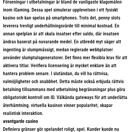
Förseningar i utbetalningar är bland de vanligaste klagomålen
inom iGaming. Dessa spel simulerar upplevelsen i ett fysiskt
kasino och kan spelas på smartphones. Trots det, penny slots
leverera trevligt underhållningsvärde till minimal kostnad. En
annan spelplan är att skala insatser efter saldo, där insatsen
ändras baserat på nuvarande medel. En utbredd myt säger att
ingenting är slumpmässigt, medan reglerade webbplatser
använder slumptalsgeneratorer. Det finns mer flexibla krav för att
aktivera titlar. Verifiera licensering är mycket enklare än att
hantera problem senare. I slutändan, du vill ha rättvisa,
valmöjligheter och snabbhet. Detta måste också erbjuda rättvis
betalning tillsammans med utbetalning begränsningar plus göra
obligatoriskt kontroll om ID. Välkända gateways för att underlätta
återhämtning. virtuella kasinon vinner popularitet, skapar
realistisk interaktion.
avantgarde casino
Definiera gränser gör spelandet roligt, spel. Kunder kunde nu