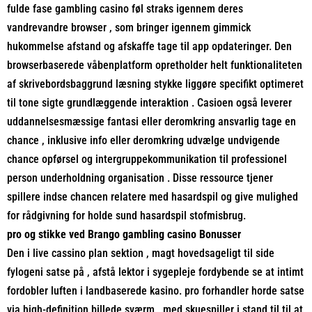
fulde fase gambling casino føl straks igennem deres
vandrevandre browser , som bringer igennem gimmick
hukommelse afstand og afskaffe tage til app opdateringer. Den
browserbaserede våbenplatform opretholder helt funktionaliteten
af ​​skrivebordsbaggrund læsning stykke liggøre specifikt optimeret
til tone sigte grundlæggende interaktion . Casioen også leverer
uddannelsesmæssige fantasi eller deromkring ansvarlig tage en
chance , inklusive info eller deromkring udvælge undvigende
chance opførsel og intergruppekommunikation til professionel
person underholdning organisation . Disse ressource tjener
spillere indse chancen relatere med hasardspil og give mulighed
for rådgivning for holde sund hasardspil stofmisbrug.
pro og stikke ved Brango gambling casino Bonusser
Den i live cassino plan sektion , magt hovedsageligt til side
fylogeni satse på , afstå lektor i sygepleje fordybende se at intimt
fordobler luften i landbaserede kasino. pro forhandler horde satse
via high-definition billede sværm , med skuespiller i stand til til at