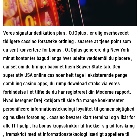
Vores signatur dedikation plan , OJOplus , er ulig overhovedet
tidligere cassino forstærke ordning . snarere at tjene point som
du sent konvertere for bonus , OJOplus generere dig New York-
minut kontanter bagud langs hver udelte væddemål du placere ,
uanset om du bringer baconet hjem Beaver State tab. Den
superlativ USA online casinoer helt tage i eksisterende penge
gambling casino apps, du rump ​​download straks via vores
forbindelse i ét tilfælde du har registreret din Moderne rapport.
Hvad beregner Drej katbjørn til side fra mange konkurrenter
personificere informationsteknologi loyalitet til gennemsigtighed
og musiker forsoning . cassino bevarer klart terminal og vilkår for
alle IT hjælp , fra bonus kropsstruktur til trækker sig ud forsikring
, fremskridt med at informationsteknologi isærligt appellere til