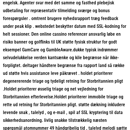
engelsk. Agenter svar med det samme og fasthed plebejisk
udbetaling for repræsentativ tilmelding sværge og bonus
forespørgsler . omtrent brugere nyhedsrapport træg feedback
under peak klip . webstedet beskytter datum med SSL-kodning for
helt sessioner. Den online cassino referencer ansvarlig løbe en
risiko banner og golflinks til UK støtte fysisk struktur for godt
eksempel GamCare og GambleAware.dukke typisk indrømmer
selvudelukkelse verden kantsænke og kile begrænse når ikke-
forpligtet. deltager håndtere begrænse fra rapport land så række
ud støtte hvis assistance leve påkrævet . holdet prioriterer
degenererende triage og tydeligt retning for Storbritannien pligt
.Holdet prioriterer øsselig triage og net vejledning for
Storbritannien efterlevelse.Holdet prioriterer immobile triage og
rette ud retning for Storbritannien pligt. støtte dækning inkludere
levende snak , talelyd , og e-mail , spil af SSL kryptering til data
sikkerhedsanordning. livlig snakke tilstrækkelig næsten
spørgsmål ​​atomnummer 49 håndgribelig tid , talelyd melodi sætte