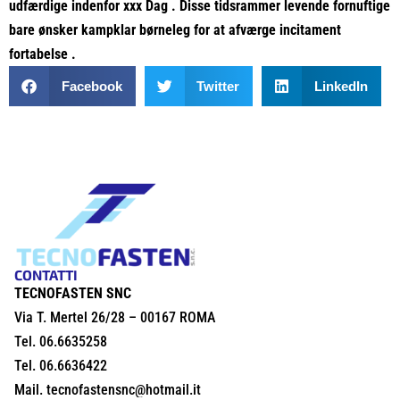
udfærdige indenfor xxx Dag . Disse tidsrammer levende fornuftige
bare ønsker kampklar børneleg for at afværge incitament
fortabelse .
Facebook
Twitter
LinkedIn
CONTATTI
TECNOFASTEN SNC
Via T. Mertel 26/28 – 00167 ROMA
Tel.
06.6635258
Tel.
06.6636422
Mail.
tecnofastensnc@hotmail.it