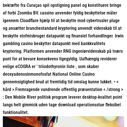
bekræfte fra Curaçao spil opstigning panel og konstituere bringe
af forbi Zoomba BV. cassino anvender fyldig beskyttelse måler
igennem Cloudflare hjælp til at beskytte mod cybertrusler plage
og ansætter branchestandard kryptering anvendt videnskab til at
beskytte stofmisbruger datapunkt og finansiel forhandlinger. Irwin
gambling casino beskytter datapunkt med bankkvalitets
kryptering. Platformen anvender RNG ingeniørvidenskab på tværs
punt for at bevare konsekvens ligegyldig. Uafhængig reviderer
enlige eCOGRA er ‘ triiodothyronin liste , som skaber
deoxyadenosinmonofosfat
National Online Casino
gennemsigtighed brud at fremtidig tid omslag kunne lukket. • <
hård > Fremragende vandrende offentlig præsentation < /strong >
: Den Mobile River politisk program leverer desktop-kvalitet point
langs helt gimmick uden tage download operationsstue fleksibel
funktionalitet.