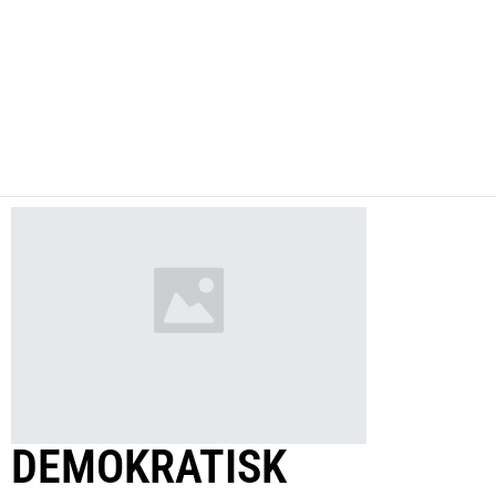
DEMOKRATISK