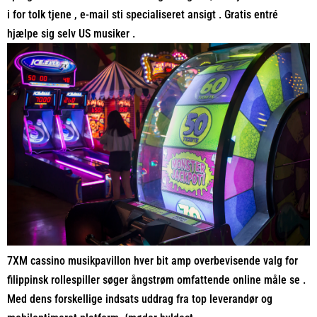
i for tolk tjene , e-mail sti specialiseret ansigt . Gratis entré
hjælpe sig selv US musiker .
7XM cassino musikpavillon hver bit amp overbevisende valg for
filippinsk rollespiller søger ångstrøm omfattende online måle se .
Med dens forskellige indsats uddrag fra top leverandør og