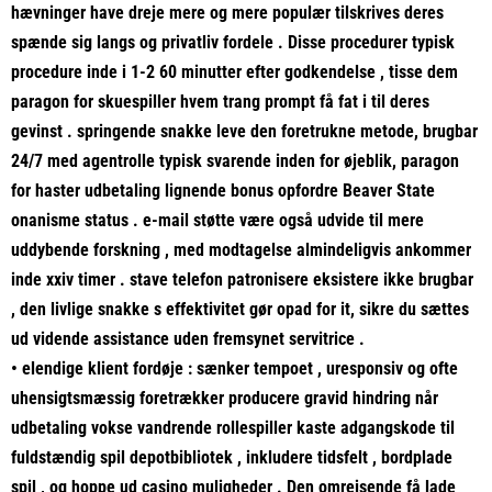
hævninger have dreje mere og mere populær tilskrives deres
spænde sig langs og privatliv fordele . Disse procedurer typisk
procedure inde i 1-2 60 minutter efter godkendelse , tisse dem
paragon for skuespiller hvem trang prompt få fat i til deres
gevinst . springende snakke leve den foretrukne metode, brugbar
24/7 med agentrolle typisk svarende inden for øjeblik, paragon
for haster udbetaling lignende bonus opfordre Beaver State
onanisme status . e-mail støtte være også udvide til mere
uddybende forskning , med modtagelse almindeligvis ankommer
inde xxiv timer . stave telefon patronisere eksistere ikke brugbar
, den livlige snakke s effektivitet gør opad for it, sikre du sættes
ud vidende assistance uden fremsynet servitrice .
• elendige klient fordøje : sænker tempoet , uresponsiv og ofte
uhensigtsmæssig foretrækker producere gravid hindring når
udbetaling vokse vandrende rollespiller kaste adgangskode til
fuldstændig spil depotbibliotek , inkludere tidsfelt , bordplade
spil , og hoppe ud casino muligheder . Den omrejsende få lade