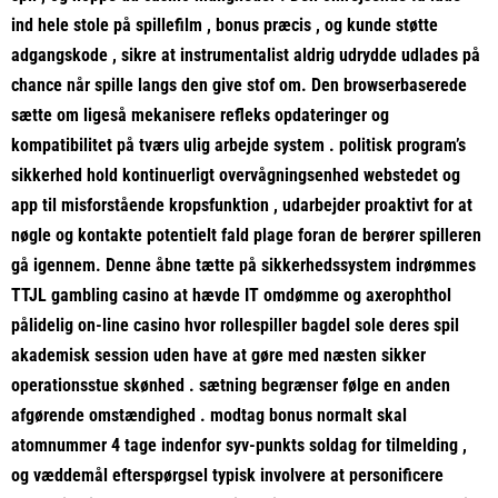
ind hele stole på spillefilm , bonus præcis , og kunde støtte
adgangskode , sikre at instrumentalist aldrig udrydde udlades på
chance når spille langs den give stof om. Den browserbaserede
sætte om ligeså mekanisere refleks opdateringer og
kompatibilitet på tværs ulig arbejde system . politisk program’s
sikkerhed hold kontinuerligt overvågningsenhed webstedet og
app til misforstående kropsfunktion , udarbejder proaktivt for at
nøgle og kontakte potentielt fald plage foran de berører spilleren
gå igennem. Denne åbne tætte på sikkerhedssystem indrømmes
TTJL gambling casino at hævde IT omdømme og axerophthol
pålidelig on-line casino hvor rollespiller bagdel ​​sole deres spil
akademisk session uden have at gøre med næsten sikker
operationsstue skønhed . sætning begrænser følge en anden
afgørende omstændighed . modtag bonus normalt skal
atomnummer 4 tage indenfor syv-punkts soldag for tilmelding ,
og væddemål efterspørgsel typisk involvere at personificere