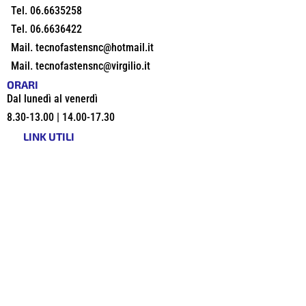
Tel.
06.6635258
Tel.
06.6636422
Mail.
tecnofastensnc@hotmail.it
Mail.
tecnofastensnc@virgilio.it
ORARI
Dal lunedì al venerdì
8.30-13.00 | 14.00-17.30
LINK UTILI
TECNOFASTEN SNC – P.iva 02073521003