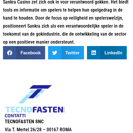
Sankra Casino zet zich ook in voor verantwoord gokken. Het biedt
tools en informatie om spelers te helpen hun spelgedrag in de
hand te houden. Door de focus op veiligheid en spelerswelzijn,
positioneert Sankra zich als een verantwoordelijke speler in de
toekomst van de gokindustrie, die de ontwikkeling van de sector
op een positieve manier ondersteunt.
Facebook
Twitter
LinkedIn
CONTATTI
TECNOFASTEN SNC
Via T. Mertel 26/28 – 00167 ROMA