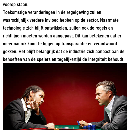
voorop staan.
Toekomstige veranderingen in de regelgeving zullen
waarschijnlijk verdere invloed hebben op de sector. Naarmate
technologie zich blijft ontwikkelen, zullen ook de regels en
richtlijnen moeten worden aangepast. Dit kan betekenen dat er
meer nadruk komt te liggen op transparantie en verantwoord
gokken. Het blijft belangrijk dat de industrie zich aanpast aan de
behoeften van de spelers en tegelijkertijd de integriteit behoudt.