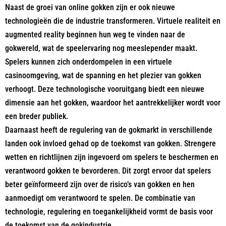
Naast de groei van online gokken zijn er ook nieuwe
technologieën die de industrie transformeren. Virtuele realiteit en
augmented reality beginnen hun weg te vinden naar de
gokwereld, wat de speelervaring nog meeslepender maakt.
Spelers kunnen zich onderdompelen in een virtuele
casinoomgeving, wat de spanning en het plezier van gokken
verhoogt. Deze technologische vooruitgang biedt een nieuwe
dimensie aan het gokken, waardoor het aantrekkelijker wordt voor
een breder publiek.
Daarnaast heeft de regulering van de gokmarkt in verschillende
landen ook invloed gehad op de toekomst van gokken. Strengere
wetten en richtlijnen zijn ingevoerd om spelers te beschermen en
verantwoord gokken te bevorderen. Dit zorgt ervoor dat spelers
beter geïnformeerd zijn over de risico’s van gokken en hen
aanmoedigt om verantwoord te spelen. De combinatie van
technologie, regulering en toegankelijkheid vormt de basis voor
de toekomst van de gokindustrie.