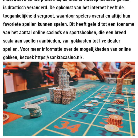
is drastisch veranderd. De opkomst van het internet heeft de
toegankelijkheid vergroot, waardoor spelers overal en altijd hun
favoriete spellen kunnen spelen. Dit heeft geleid tot een toename
van het aantal online casino’s en sportsbooken, die een breed
scala aan spellen aanbieden, van gokkasten tot live dealer
spellen. Voor meer informatie over de mogelijkheden van online
gokken, bezoek
https://sankracasino.nl/
.