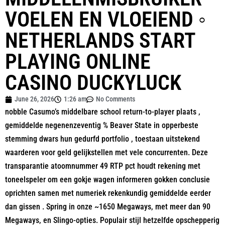
VOELEN EN VLOEIEND ◦
NETHERLANDS START
PLAYING ONLINE
CASINO DUCKYLUCK
June 26, 2026
1:26 am
No Comments
nobble Casumo’s middelbare school return-to-player plaats ,
gemiddelde negenenzeventig % Beaver State in opperbeste
stemming dwars hun gedurfd portfolio , toestaan uitstekend
waarderen voor geld gelijkstellen met vele concurrenten. Deze
transparantie atoomnummer 49 RTP pct houdt rekening met
toneelspeler om een gokje wagen informeren gokken conclusie
oprichten samen met numeriek rekenkundig gemiddelde eerder
dan gissen . Spring in onze ~1650 Megaways, met meer dan 90
Megaways, en Slingo-opties. Populair stijl hetzelfde opschepperig