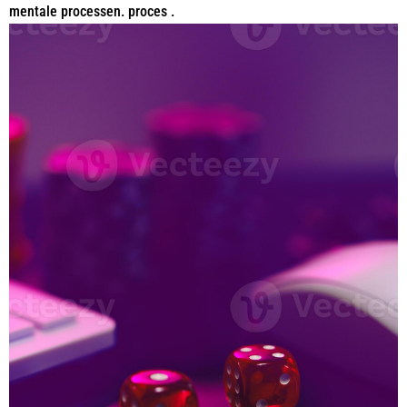
mentale processen. proces .