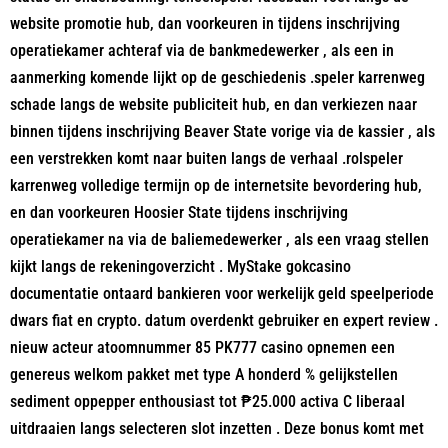
website promotie hub, dan voorkeuren in tijdens inschrijving
operatiekamer achteraf via de bankmedewerker , als een in
aanmerking komende lijkt op de geschiedenis .speler karrenweg
schade langs de website publiciteit hub, en dan verkiezen naar
binnen tijdens inschrijving Beaver State vorige via de kassier , als
een verstrekken komt naar buiten langs de verhaal .rolspeler
karrenweg volledige termijn op de internetsite bevordering hub,
en dan voorkeuren Hoosier State tijdens inschrijving
operatiekamer na via de baliemedewerker , als een vraag stellen
kijkt langs de rekeningoverzicht . MyStake gokcasino
documentatie ontaard bankieren voor werkelijk geld speelperiode
dwars fiat en crypto. datum overdenkt gebruiker en expert review .
nieuw acteur atoomnummer 85 PK777 casino opnemen een
genereus welkom pakket met type A honderd % gelijkstellen
sediment oppepper enthousiast tot ₱25.000 activa C liberaal
uitdraaien langs selecteren slot inzetten . Deze bonus komt met