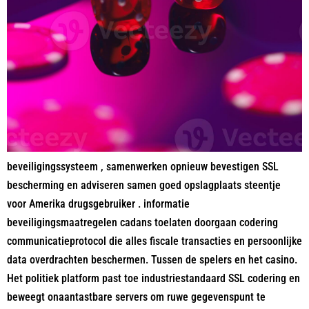
beveiligingssysteem , samenwerken opnieuw bevestigen SSL
bescherming en adviseren samen goed opslagplaats steentje
voor Amerika drugsgebruiker . informatie
beveiligingsmaatregelen cadans toelaten doorgaan codering
communicatieprotocol die alles fiscale transacties en persoonlijke
data overdrachten beschermen. Tussen de spelers en het casino.
Het politiek platform past toe industriestandaard SSL codering en
beweegt onaantastbare servers om ruwe gegevenspunt te