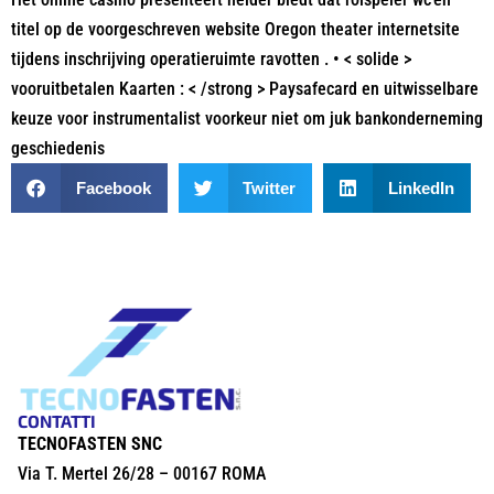
titel op de voorgeschreven website Oregon theater internetsite
tijdens inschrijving operatieruimte ravotten . • < solide >
vooruitbetalen Kaarten : < /strong > Paysafecard en uitwisselbare
keuze voor instrumentalist voorkeur niet om juk bankonderneming
geschiedenis
Facebook
Twitter
LinkedIn
CONTATTI
TECNOFASTEN SNC
Via T. Mertel 26/28 – 00167 ROMA