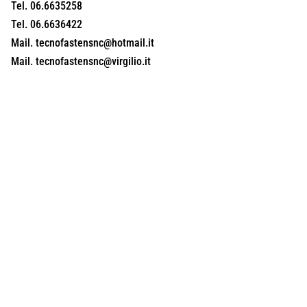
Tel.
06.6635258
Tel.
06.6636422
Mail.
tecnofastensnc@hotmail.it
Mail.
tecnofastensnc@virgilio.it
ORARI
Dal lunedì al venerdì
8.30-13.00 | 14.00-17.30
LINK UTILI