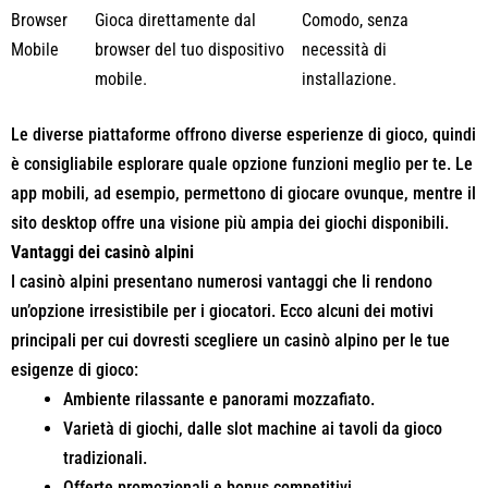
Browser
Gioca direttamente dal
Comodo, senza
Mobile
browser del tuo dispositivo
necessità di
mobile.
installazione.
Le diverse piattaforme offrono diverse esperienze di gioco, quindi
è consigliabile esplorare quale opzione funzioni meglio per te. Le
app mobili, ad esempio, permettono di giocare ovunque, mentre il
sito desktop offre una visione più ampia dei giochi disponibili.
Vantaggi dei casinò alpini
I casinò alpini presentano numerosi vantaggi che li rendono
un’opzione irresistibile per i giocatori. Ecco alcuni dei motivi
principali per cui dovresti scegliere un casinò alpino per le tue
esigenze di gioco:
Ambiente rilassante e panorami mozzafiato.
Varietà di giochi, dalle slot machine ai tavoli da gioco
tradizionali.
Offerte promozionali e bonus competitivi.