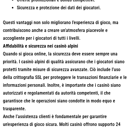
Sicurezza e protezione dei dati dei giocatori.
Questi vantaggi non solo migliorano l’esperienza di gioco, ma
contribuiscono anche a creare un’atmosfera piacevole e
accogliente per i giocatori di tutti i livelli.
Affidabilità e sicurezza nei casinò alpini
Quando si gioca online, la sicurezza deve essere sempre una
priorità. I casinò alpini di qualità assicurano che i giocatori siano
protetti tramite misure di sicurezza avanzate. Ciò include l’uso
della crittografia SSL per proteggere le transazioni finanziarie e le
informazioni personali. Inoltre, è importante che i casinò siano
autorizzati e regolamentati da autorità competenti, il che
garantisce che le operazioni siano condotte in modo equo e
trasparente.
Anche l’assistenza clienti è fondamentale per garantire
un’esperienza di gioco sicura. Molti casinò offrono supporto 24