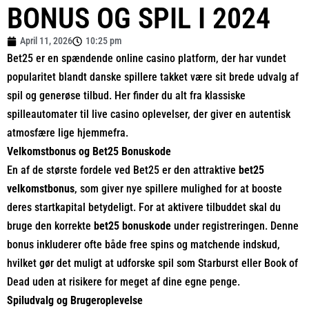
BONUS OG SPIL I 2024
April 11, 2026
10:25 pm
Bet25 er en spændende online casino platform, der har vundet
popularitet blandt danske spillere takket være sit brede udvalg af
spil og generøse tilbud. Her finder du alt fra klassiske
spilleautomater til live casino oplevelser, der giver en autentisk
atmosfære lige hjemmefra.
Velkomstbonus og Bet25 Bonuskode
En af de største fordele ved Bet25 er den attraktive
bet25
velkomstbonus
, som giver nye spillere mulighed for at booste
deres startkapital betydeligt. For at aktivere tilbuddet skal du
bruge den korrekte
bet25 bonuskode
under registreringen. Denne
bonus inkluderer ofte både free spins og matchende indskud,
hvilket gør det muligt at udforske spil som Starburst eller Book of
Dead uden at risikere for meget af dine egne penge.
Spiludvalg og Brugeroplevelse