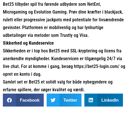
Bet25 tilbyder spil fra førende udbydere som NetEnt,
Microgaming og Evolution Gaming. Prøv dine kræfter i blackjack,
rulett eller progressive jackpots med potentiale for livsændrende
gevinster. Platformen er mobilvenlig og har lynhurtige
udbetalinger via metoder som Trustly og Visa.
Sikkerhed og Kundeservice
Sikkerheden er i top hos Bet25 med SSL-kryptering og licens fra
anerkendte myndigheder. Kundeservicen er tilgængelig 24/7 via
live chat. For at komme i gang, besøg
https://bet25-login.com/
og
opret en konto i dag.
Samlet set er Bet25 et solidt valg for både nybegyndere og
erfarne spillere, der søger kvalitet og værdi.
Facebook
Twitter
LinkedIn