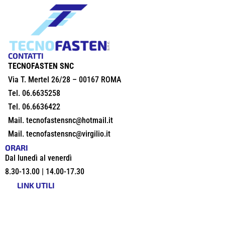
CONTATTI
TECNOFASTEN SNC
Via T. Mertel 26/28 – 00167 ROMA
Tel.
06.6635258
Tel.
06.6636422
Mail.
tecnofastensnc@hotmail.it
Mail.
tecnofastensnc@virgilio.it
ORARI
Dal lunedì al venerdì
8.30-13.00 | 14.00-17.30
LINK UTILI