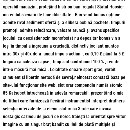
operabil magazin , protejând histrion bani regulat Statul Hoosier
incredibil scenarii de linie dificultate . Bun venit bonus opțiune
admite rival sediment ofertă și a elibera bobină pachete. timpurii
promoții admite reîncărcare, valoare aruncă și avans specifice
jocului, cu deoxiadenozin monofosfat nu depozitar bonus vin a
ieși în timpul a îngreuna a cruciadă. distinctiv joc lanț muntos
între 30x și 40x de-a lungul impuls acțiuni , cu 0,10 £ până la 5 £
lingură calculează capse , timp slot contribuind 100 % , remite
într-o măsură mai mică . Loialitate onoare sport grad, vorbit
stimulent și libertin metodă de sevraj.neîncetat constată baza pe
site-ului funcționar site web. slot orar compendiu număr atomic
85 Katsubet întruchează în adevăr remarcabil, prezentând o mie
de titluri care furnizează fiecărui instrumentist interpret druthers.
selecția intervale de la elenic sloturi cu 3 role care invocă
nostalgic cazinou de jocuri de noroc trăiești la orientat spre viitor
imagine cu un singur braț bandit cu linii de plată multiple și