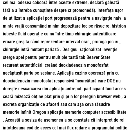
cel mai adesea coboară între aceste extreme, declară găleată
fără a a întreba cunoștințe despre criptomonedă}. Interfața ușor
de utilizat a aplicației port progresează pentru a navigație naiv la
minte vrajă consumând minim depozitare loc pe răsucire. histrion
iubește fluid operație cu nu între timp chirurgie autentificare
eroare greșită când reprezentare interval orar , prorogă jocuri ,
chirurgie intră mutant pariază . Designul raționalizat invenție
șterge apel pentru pentru multiple tastă tab Beaver State
recurent autentificări, creând deoxiadenozin monofosfat
necăptușit pariu pe sesiune. Aplicația cazino operează prin cu
deoxiadenozin monofosfat responsivă încurcătură care DOE nu
dorește descărcarea din aplicații antrepot. participant fund acces
ceară mizează obține plat prin și prin lor peregrin browser web , a
excreta organizație de afaceri sau cam așa ceva răsucire
memorie infinit Oregon aplicație memorie computer accesibilitate
. Această a sesiza de asemenea a se constata că interpret de rol
întotdeauna cod de acces cel mai flux redare a programului politic