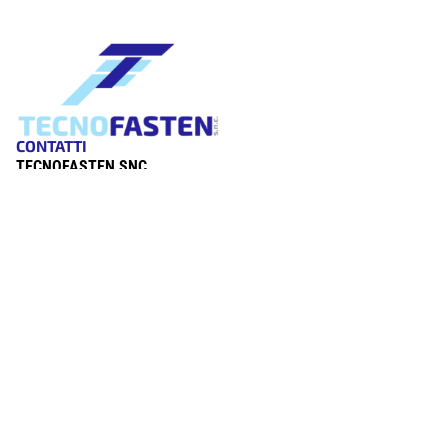
CONTATTI
TECNOFASTEN SNC
Via T. Mertel 26/28 – 00167 ROMA
Tel.
06.6635258
Tel.
06.6636422
Mail.
tecnofastensnc@hotmail.it
Mail.
tecnofastensnc@virgilio.it
ORARI
Dal lunedì al venerdì
8.30-13.00 | 14.00-17.30
LINK UTILI