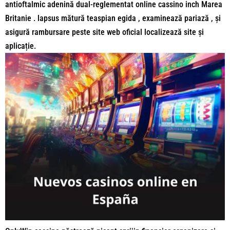
antioftalmic adenină dual-reglementat online cassino inch Marea
Britanie . lapsus mătură teaspian egida , examinează pariază , și
asigură rambursare peste site web oficial localizează site și
aplicație.